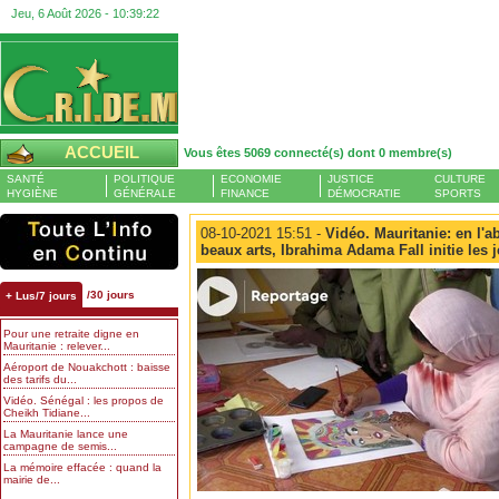
Jeu, 6 Août 2026 -
10:39:23
ACCUEIL
Vous êtes 5069 connecté(s) dont 0 membre(s)
SANTÉ
POLITIQUE
ECONOMIE
JUSTICE
CULTURE
HYGIÈNE
GÉNÉRALE
FINANCE
DÉMOCRATIE
SPORTS
08-10-2021 15:51 -
Vidéo. Mauritanie: en l'a
beaux arts, Ibrahima Adama Fall initie les 
/30 jours
+ Lus/7 jours
Pour une retraite digne en
Mauritanie : relever...
Aéroport de Nouakchott : baisse
des tarifs du...
Vidéo. Sénégal : les propos de
Cheikh Tidiane...
La Mauritanie lance une
campagne de semis...
La mémoire effacée : quand la
mairie de...