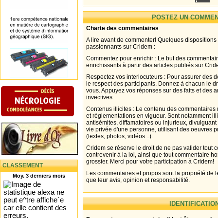
POSTEZ UN COMMEN
Charte des commentaires
A lire avant de commenter! Quelques dispositions
passionnants sur Cridem :
Commentez pour enrichir : Le but des commentair
enrichissants à partir des articles publiés sur Cri
Respectez vos interlocuteurs : Pour assurer des d
le respect des participants. Donnez à chacun le d
vous. Appuyez vos réponses sur des faits et des 
invectives.
Contenus illicites : Le contenu des commentaires n
et réglementations en vigueur. Sont notamment illi
antisémites, diffamatoires ou injurieux, divulguant
vie privée d'une personne, utilisant des oeuvres p
(textes, photos, vidéos...).
Cridem se réserve le droit de ne pas valider tout
contrevenir à la loi, ainsi que tout commentaire h
grossier. Merci pour votre participation à Cridem!
CLASSEMENT
Les commentaires et propos sont la propriété de l
Moy. 3 derniers mois
que leur avis, opinion et responsabilité.
IDENTIFICATIO