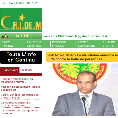
Jeu, 6 Août 2026 -
10:31:03
ACCUEIL
Vous êtes 4926 connecté(s) dont 0 membre(s)
SANTÉ
POLITIQUE
ECONOMIE
JUSTICE
CULTURE
HYGIÈNE
GÉNÉRALE
FINANCE
DÉMOCRATIE
SPORTS
28-03-2024 10:42 -
La Mauritanie annonce un
lutte contre la traite de personnes
/30 jours
+ Lus/7 jours
Pour une retraite digne en
Mauritanie : relever...
Aéroport de Nouakchott : baisse
des tarifs du...
Vidéo. Sénégal : les propos de
Cheikh Tidiane...
La Mauritanie lance une
campagne de semis...
La mémoire effacée : quand la
mairie de...