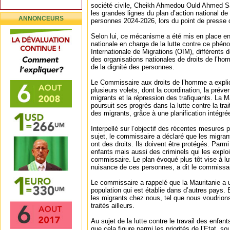
société civile, Cheikh Ahmedou Ould Ahmed Sa
les grandes lignes du plan d’action national de l
ANNONCEURS
personnes 2024-2026, lors du point de presse
Selon lui, ce mécanisme a été mis en place en 
nationale en charge de la lutte contre ce phén
Internationale de Migrations (OIM), différents 
des organisations nationales de droits de l’hom
de la dignité des personnes.
Le Commissaire aux droits de l’homme a expliq
plusieurs volets, dont la coordination, la préven
migrants et la répression des trafiquants. La M
poursuit ses progrès dans la lutte contre la trai
des migrants, grâce à une planification intégré
Interpellé sur l’objectif des récentes mesures p
sujet, le commissaire a déclaré que les migran
ont des droits. Ils doivent être protégés. Parm
enfants mais aussi des criminels qui les exploit
commissaire. Le plan évoqué plus tôt vise à lut
nuisance de ces personnes, a dit le commissai
Le commissaire a rappelé que la Mauritanie a 
population qui est établie dans d’autres pays. Et 
les migrants chez nous, tel que nous voudrion
traités ailleurs.
Au sujet de la lutte contre le travail des enfan
que cela figure parmi les priorités de l’Etat, so