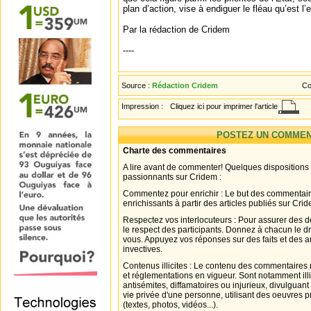
plan d’action, vise à endiguer le fléau qu’est l’
Par la rédaction de Cridem
----
Source :
Rédaction Cridem
Co
Impression :
Cliquez ici pour imprimer l'article
POSTEZ UN COMMEN
Charte des commentaires
A lire avant de commenter! Quelques dispositions
passionnants sur Cridem :
Commentez pour enrichir : Le but des commentair
enrichissants à partir des articles publiés sur Cri
Respectez vos interlocuteurs : Pour assurer des d
le respect des participants. Donnez à chacun le d
vous. Appuyez vos réponses sur des faits et des 
invectives.
Contenus illicites : Le contenu des commentaires n
et réglementations en vigueur. Sont notamment illi
antisémites, diffamatoires ou injurieux, divulguant
vie privée d'une personne, utilisant des oeuvres p
(textes, photos, vidéos...).