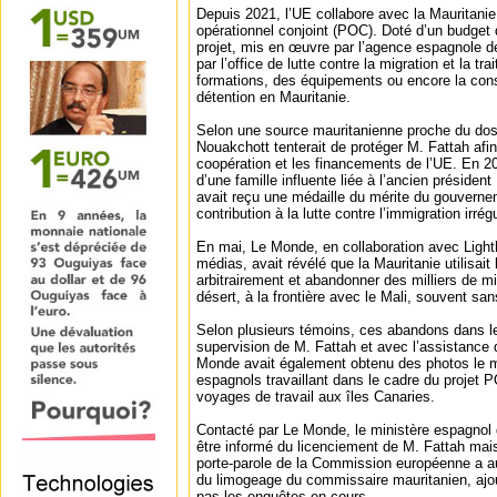
Depuis 2021, l’UE collabore avec la Mauritanie
opérationnel conjoint (POC). Doté d’un budget 
projet, mis en œuvre par l’agence espagnole 
par l’office de lutte contre la migration et la t
formations, des équipements ou encore la cons
détention en Mauritanie.
Selon une source mauritanienne proche du dos
Nouakchott tenterait de protéger M. Fattah afin
coopération et les financements de l’UE. En 2
d’une famille influente liée à l’ancien présid
avait reçu une médaille du mérite du gouvern
contribution à la lutte contre l’immigration irrégu
En mai, Le Monde, en collaboration avec Light
médias, avait révélé que la Mauritanie utilisait
arbitrairement et abandonner des milliers de m
désert, à la frontière avec le Mali, souvent san
Selon plusieurs témoins, ces abandons dans le
supervision de M. Fattah et avec l’assistance 
Monde avait également obtenu des photos le 
espagnols travaillant dans le cadre du projet 
voyages de travail aux îles Canaries.
Contacté par Le Monde, le ministère espagnol d
être informé du licenciement de M. Fattah mai
porte-parole de la Commission européenne a au
du limogeage du commissaire mauritanien, ajo
pas les enquêtes en cours.