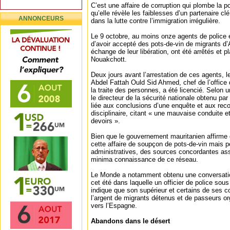
C’est une affaire de corruption qui plombe la p
qu’elle révèle les faiblesses d’un partenaire c
ANNONCEURS
dans la lutte contre l’immigration irrégulière.
Le 9 octobre, au moins onze agents de police
d’avoir accepté des pots-de-vin de migrants d
échange de leur libération, ont été arrêtés et p
Nouakchott.
Deux jours avant l’arrestation de ces agents
Abdel Fattah Ould Sid Ahmed, chef de l’office d
la traite des personnes, a été licencié. Selon 
le directeur de la sécurité nationale obtenu pa
liée aux conclusions d’une enquête et aux re
disciplinaire, citant « une mauvaise conduite
devoirs ».
Bien que le gouvernement mauritanien affirme qu
cette affaire de soupçon de pots-de-vin mais p
administratives, des sources concordantes ass
minima connaissance de ce réseau.
Le Monde a notamment obtenu une conversatio
cet été dans laquelle un officier de police sou
indique que son supérieur et certains de ses c
l’argent de migrants détenus et de passeurs o
vers l’Espagne.
Abandons dans le désert