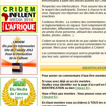
enrichissants à partir des articles publiés sur Cri
Respectez vos interlocuteurs : Pour assurer des d
le respect des participants. Donnez à chacun le d
vous. Appuyez vos réponses sur des faits et des 
invectives.
Contenus illicites : Le contenu des commentaires n
et réglementations en vigueur. Sont notamment illi
antisémites, diffamatoires ou injurieux, divulguant
vie privée d'une personne, utilisant des oeuvres p
(textes, photos, vidéos...).
Cridem se réserve le droit de ne pas valider tout
contrevenir à la loi, ainsi que tout commentaire h
grossier. Merci pour votre participation à Cridem!
Les commentaires et propos sont la propriété de l
que leur avis, opinion et responsabilité.
IDENTIFICATIO
Pour poster un commentaire il faut être membre
Si vous avez déjà un accès membre .
Veuillez vous identifier sur la page d'accueil en 
IDENTIFICATION ou bien
Cliquez ICI
.
Vous n'êtes pas membre . Vous pouvez vous enr
Cliquant ICI
.
En étant membre vous accèderez à TOUS les 