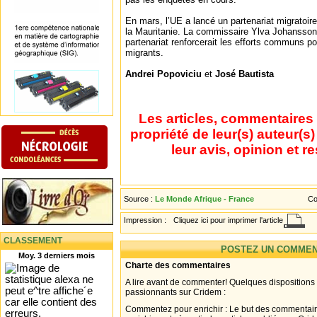
En mars, l’UE a lancé un partenariat migratoir
la Mauritanie. La commissaire Ylva Johansson 
partenariat renforcerait les efforts communs pour
migrants.
Andrei Popoviciu
et
José Bautista
Les articles, commentaires 
propriété de leur(s) auteur(s
leur avis, opinion et r
Source :
Le Monde Afrique - France
Co
Impression :
Cliquez ici pour imprimer l'article
CLASSEMENT
POSTEZ UN COMMEN
Moy. 3 derniers mois
Charte des commentaires
A lire avant de commenter! Quelques dispositions
passionnants sur Cridem :
Commentez pour enrichir : Le but des commentair