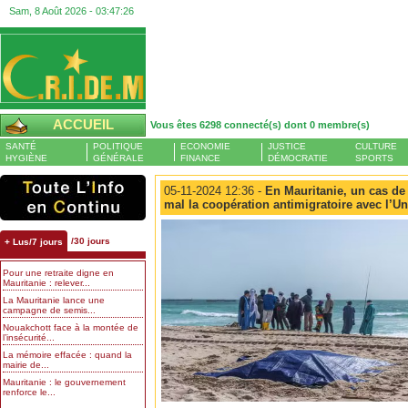
Sam, 8 Août 2026 -
03:47:27
ACCUEIL
Vous êtes 6298 connecté(s) dont 0 membre(s)
SANTÉ
POLITIQUE
ECONOMIE
JUSTICE
CULTURE
HYGIÈNE
GÉNÉRALE
FINANCE
DÉMOCRATIE
SPORTS
05-11-2024 12:36 -
En Mauritanie, un cas de 
mal la coopération antimigratoire avec l’
/30 jours
+ Lus/7 jours
Pour une retraite digne en
Mauritanie : relever...
La Mauritanie lance une
campagne de semis...
Nouakchott face à la montée de
l’insécurité...
La mémoire effacée : quand la
mairie de...
Mauritanie : le gouvernement
renforce le...