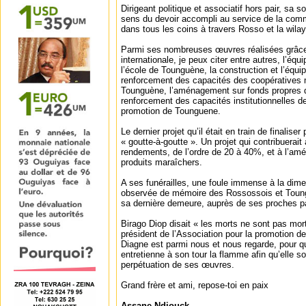
Dirigeant politique et associatif hors pair, sa s
sens du devoir accompli au service de la com
dans tous les coins à travers Rosso et la wilay
Parmi ses nombreuses œuvres réalisées grâce 
internationale, je peux citer entre autres, l’éq
l’école de Tounguène, la construction et l’équi
renforcement des capacités des coopératives m
Tounguène, l’aménagement sur fonds propres d
renforcement des capacités institutionnelles de
promotion de Tounguene.
Le dernier projet qu’il était en train de finalise
« goutte-à-goutte ». Un projet qui contribuerai
rendements, de l’ordre de 20 à 40%, et à l’amél
produits maraîchers.
A ses funérailles, une foule immense à la dim
observée de mémoire des Rossossois et Toung
sa dernière demeure, auprès de ses proches par
Birago Diop disait « les morts ne sont pas mort
président de l’Association pour la promotion 
Diagne est parmi nous et nous regarde, pour qu
entretienne à son tour la flamme afin qu’elle so
perpétuation de ses œuvres.
Grand frère et ami, repose-toi en paix
Assane Ndiouck