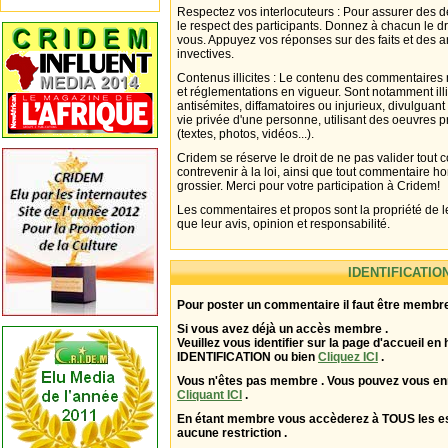
Respectez vos interlocuteurs : Pour assurer des d
le respect des participants. Donnez à chacun le d
vous. Appuyez vos réponses sur des faits et des 
invectives.
Contenus illicites : Le contenu des commentaires n
et réglementations en vigueur. Sont notamment illi
antisémites, diffamatoires ou injurieux, divulguant
vie privée d'une personne, utilisant des oeuvres p
(textes, photos, vidéos...).
Cridem se réserve le droit de ne pas valider tout
contrevenir à la loi, ainsi que tout commentaire h
grossier. Merci pour votre participation à Cridem!
Les commentaires et propos sont la propriété de l
que leur avis, opinion et responsabilité.
IDENTIFICATIO
Pour poster un commentaire il faut être membre
Si vous avez déjà un accès membre .
Veuillez vous identifier sur la page d'accueil en 
IDENTIFICATION ou bien
Cliquez ICI
.
Vous n'êtes pas membre . Vous pouvez vous enr
Cliquant ICI
.
En étant membre vous accèderez à TOUS les 
aucune restriction .