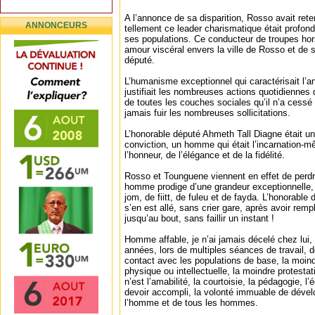
A l’annonce de sa disparition, Rosso avait rete
ANNONCEURS
tellement ce leader charismatique était profo
ses populations. Ce conducteur de troupes ho
amour viscéral envers la ville de Rosso et de se
député.
L’humanisme exceptionnel qui caractérisait l’
justifiait les nombreuses actions quotidiennes
de toutes les couches sociales qu’il n’a cessé 
jamais fuir les nombreuses sollicitations.
L’honorable député Ahmeth Tall Diagne était
conviction, un homme qui était l’incarnation-
l’honneur, de l’élégance et de la fidélité.
Rosso et Tounguene viennent en effet de perdre u
homme prodige d’une grandeur exceptionnelle, 
jom, de fiitt, de fuleu et de fayda. L’honorable
s’en est allé, sans crier gare, après avoir remp
jusqu’au bout, sans faillir un instant !
Homme affable, je n’ai jamais décelé chez lui
années, lors de multiples séances de travail, d
contact avec les populations de base, la moind
physique ou intellectuelle, la moindre protestat
n’est l’amabilité, la courtoisie, la pédagogie, l’
devoir accompli, la volonté immuable de dével
l’homme et de tous les hommes.