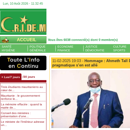
Lun, 10 Août 2026 -
11:32:45
ACCUEIL
Vous êtes 6038 connecté(s) dont 0 membre(s)
SANTÉ
POLITIQUE
ECONOMIE
JUSTICE
CULTURE
HYGIÈNE
GÉNÉRALE
FINANCE
DÉMOCRATIE
SPORTS
11-02-2025 19:03 -
Hommage : Ahmeth Tall 
pragmatique s’en est allé
/30 jours
+ Lus/7 jours
Trois étudiants mauritaniens au
cœur de...
Mauritanie : le gouvernement
renforce le...
La mémoire effacée : quand la
mairie de...
Conseil des ministres :
présentation d’une...
Le ministre de l’Intérieur adresse
un...