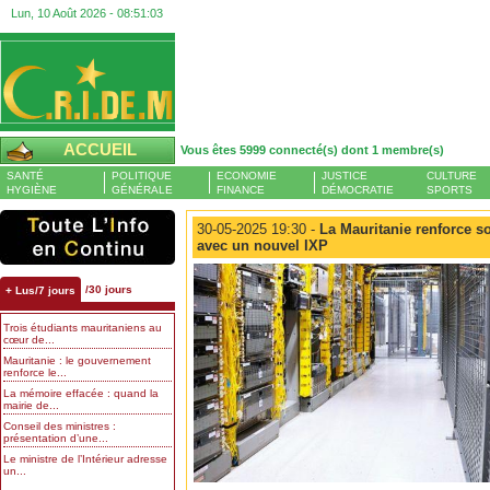
Lun, 10 Août 2026 -
08:51:04
ACCUEIL
Vous êtes 5999 connecté(s) dont 1 membre(s)
SANTÉ
POLITIQUE
ECONOMIE
JUSTICE
CULTURE
HYGIÈNE
GÉNÉRALE
FINANCE
DÉMOCRATIE
SPORTS
30-05-2025 19:30 -
La Mauritanie renforce s
avec un nouvel IXP
/30 jours
+ Lus/7 jours
Trois étudiants mauritaniens au
cœur de...
Mauritanie : le gouvernement
renforce le...
La mémoire effacée : quand la
mairie de...
Conseil des ministres :
présentation d’une...
Le ministre de l’Intérieur adresse
un...