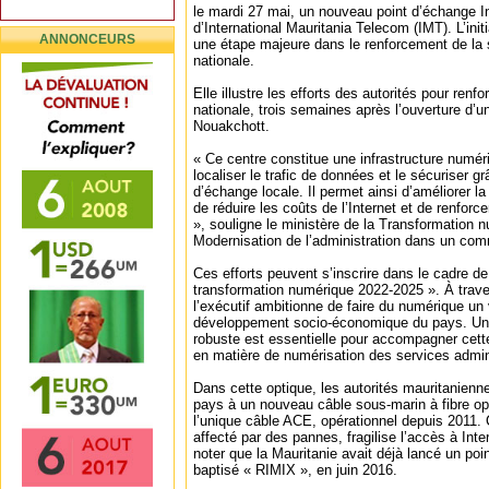
le mardi 27 mai, un nouveau point d’échange In
d’International Mauritania Telecom (IMT). L’in
ANNONCEURS
une étape majeure dans le renforcement de la
nationale.
Elle illustre les efforts des autorités pour renfo
nationale, trois semaines après l’ouverture d’
Nouakchott.
« Ce centre constitue une infrastructure numér
localiser le trafic de données et le sécuriser g
d’échange locale. Il permet ainsi d’améliorer 
de réduire les coûts de l’Internet et de renforc
», souligne le ministère de la Transformation n
Modernisation de l’administration dans un co
Ces efforts peuvent s’inscrire dans le cadre de
transformation numérique 2022-2025 ». À travers
l’exécutif ambitionne de faire du numérique un v
développement socio-économique du pays. Une
robuste est essentielle pour accompagner cet
en matière de numérisation des services admini
Dans cette optique, les autorités mauritanienne
pays à un nouveau câble sous-marin à fibre o
l’unique câble ACE, opérationnel depuis 2011. 
affecté par des pannes, fragilise l’accès à Inter
noter que la Mauritanie avait déjà lancé un poi
baptisé « RIMIX », en juin 2016.