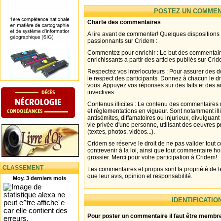
POSTEZ UN COMMEN
Charte des commentaires
A lire avant de commenter! Quelques dispositions
passionnants sur Cridem :
Commentez pour enrichir : Le but des commentair
enrichissants à partir des articles publiés sur Cri
Respectez vos interlocuteurs : Pour assurer des d
le respect des participants. Donnez à chacun le d
vous. Appuyez vos réponses sur des faits et des 
invectives.
Contenus illicites : Le contenu des commentaires n
et réglementations en vigueur. Sont notamment illi
antisémites, diffamatoires ou injurieux, divulguant
vie privée d'une personne, utilisant des oeuvres p
(textes, photos, vidéos...).
Cridem se réserve le droit de ne pas valider tout
contrevenir à la loi, ainsi que tout commentaire h
grossier. Merci pour votre participation à Cridem!
CLASSEMENT
Les commentaires et propos sont la propriété de l
que leur avis, opinion et responsabilité.
Moy. 3 derniers mois
IDENTIFICATIO
Pour poster un commentaire il faut être membre