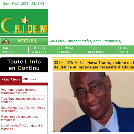
Sam, 8 Août 2026 -
23:41:05
ACCUEIL
Vous êtes 6508 connecté(s) dont 0 membre(s)
SANTÉ
POLITIQUE
ECONOMIE
JUSTICE
CULTURE
HYGIÈNE
GÉNÉRALE
FINANCE
DÉMOCRATIE
SPORTS
03-06-2025 16:17 -
Hawa Traoré, victime de f
de justice et impérieuse nécessité d’adopt
/30 jours
+ Lus/7 jours
Pour une retraite digne en
Mauritanie : relever...
Trois étudiants mauritaniens au
cœur de...
Nouakchott face à la montée de
l’insécurité...
Mauritanie : le gouvernement
renforce le...
La mémoire effacée : quand la
mairie de...