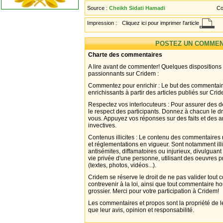
Source :
Cheikh Sidati Hamadi
Co
Impression :
Cliquez ici pour imprimer l'article
POSTEZ UN COMMEN
Charte des commentaires
A lire avant de commenter! Quelques dispositions
passionnants sur Cridem :
Commentez pour enrichir : Le but des commentair
enrichissants à partir des articles publiés sur Cri
Respectez vos interlocuteurs : Pour assurer des d
le respect des participants. Donnez à chacun le d
vous. Appuyez vos réponses sur des faits et des 
invectives.
Contenus illicites : Le contenu des commentaires n
et réglementations en vigueur. Sont notamment illi
antisémites, diffamatoires ou injurieux, divulguant
vie privée d'une personne, utilisant des oeuvres p
(textes, photos, vidéos...).
Cridem se réserve le droit de ne pas valider tout
contrevenir à la loi, ainsi que tout commentaire h
grossier. Merci pour votre participation à Cridem!
Les commentaires et propos sont la propriété de l
que leur avis, opinion et responsabilité.