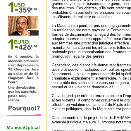
graves de violences basées sur le genre, dont 
des meurtres. Ces chiffres, s’ils sont préocc
probablement sous-estimés en raison du sous
insuffisants de collecte de données.
La Mauritanie a pourtant pris des engagements
La ratification par notre pays de la Convention 
formes de discrimination à l’égard des femme
adopter toutes mesures appropriées pour élimine
aux femmes une protection juridique effective. 
mauritanien sanctionne les infractions telles que
nationale pour l’autonomisation des femmes, e
promouvoir l’égalité des genres.
Cependant, ces dispositifs demeurent fragmen
œuvre et souvent inadaptés aux réalités spéci
Notamment, il n’existe pas encore de loi spéci
criminalise explicitement le féminicide, ni de c
l’ensemble des violences basées sur le genre,
sexuel et les violences domestiques.
Ce vide juridique crée un terrain propice à l’imp
actes violents. Il compromet gravement le droi
effectif, en violation de l’article 2 du Pacte inte
civils et politiques, dont la Mauritanie est parti
Dans ce contexte, le projet de loi dit KARAMA (
avancée juridique majeure. Il propose notamme
La reconnaissance du féminicide comme infra