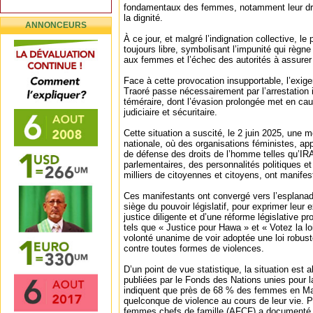
fondamentaux des femmes, notamment leur droit
la dignité.
ANNONCEURS
À ce jour, et malgré l’indignation collective, l
toujours libre, symbolisant l’impunité qui règne
aux femmes et l’échec des autorités à assurer j
Face à cette provocation insupportable, l’exig
Traoré passe nécessairement par l’arrestation 
téméraire, dont l’évasion prolongée met en cause
judiciaire et sécuritaire.
Cette situation a suscité, le 2 juin 2025, une m
nationale, où des organisations féministes, a
de défense des droits de l’homme telles qu’IR
parlementaires, des personnalités politiques et
milliers de citoyennes et citoyens, ont manifes
Ces manifestants ont convergé vers l’esplanad
siège du pouvoir législatif, pour exprimer leur 
justice diligente et d’une réforme législative 
tels que « Justice pour Hawa » et « Votez la l
volonté unanime de voir adoptée une loi robus
contre toutes formes de violences.
D’un point de vue statistique, la situation est
publiées par le Fonds des Nations unies pour 
indiquent que près de 68 % des femmes en Mau
quelconque de violence au cours de leur vie. Pa
femmes chefs de famille (AFCF) a documenté 