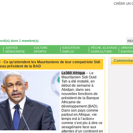
CRÉER UN 
ecté(s) dont 1 membre(s)
RE
JUSTICE
CULTURE
EDUCATION
PÊCHE, ELEVAGE
URBANI
DÉMOCRATIE
SPORTS
EMPLOI
AGRICULTURE
ENVIRO
Commentair
 -
Ce qu’attendent les Mauritaniens de leur compatriote Sidi
veau président de la BAD
Le360 Afrique
-- Le
Mauritanien Sidi Ould
Tah a été installé, en
début de semaine à
Abidjan, dans ses
nouvelles fonctions de
président de la Banque
Africaine de
développement (BAD).
Dans son pays comme
partout en Afrique, «le
temps est à l’action»
comme s’est plu à dire ce
sexagénaire face aux
attentes d’un continent en