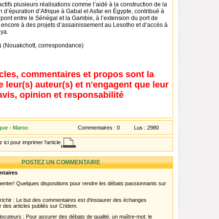
actifs plusieurs réalisations comme l’aidé à la construction de la
n d’épuration d’Afrique à Gabal el Asfar en Égypte, contribué à
n pont entre le Sénégal et la Gambie, à l’extension du port de
encore à des projets d’assainissement au Lesotho et d’accès à
nya.
k
(Nouakchott, correspondance)
icles, commentaires et propos sont la
e leur(s) auteur(s) et n'engagent que leur
avis, opinion et responsabilité
que - Maroc
Commentaires :
0
Lus :
2980
 ici pour imprimer l'article
POSTEZ UN COMMENTAIRE
ntaires
menter! Quelques dispositions pour rendre les débats passionnants sur
chir : Le but des commentaires est d'instaurer des échanges
r des articles publiés sur Cridem.
ocuteurs : Pour assurer des débats de qualité, un maître-mot: le