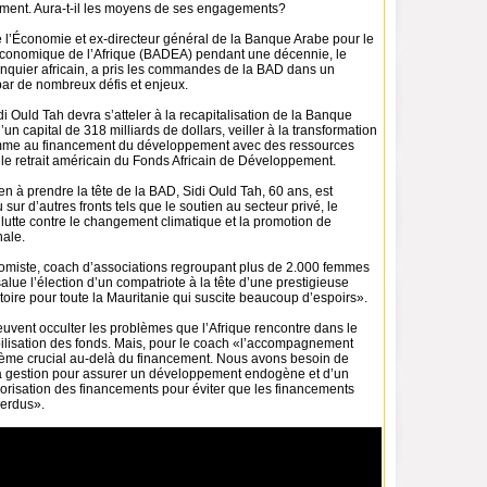
ment. Aura-t-il les moyens de ses engagements?
e l’Économie et ex-directeur général de la Banque Arabe pour le
onomique de l’Afrique (BADEA) pendant une décennie, le
quier africain, a pris les commandes de la BAD dans un
ar de nombreux défis et enjeux.
i Ould Tah devra s’atteler à la recapitalisation de la Banque
un capital de 318 milliards de dollars, veiller à la transformation
comme au financement du développement avec des ressources
 le retrait américain du Fonds Africain de Développement.
n à prendre la tête de la BAD, Sidi Ould Tah, 60 ans, est
sur d’autres fronts tels que le soutien au secteur privé, le
lutte contre le changement climatique et la promotion de
nale.
miste, coach d’associations regroupant plus de 2.000 femmes
lue l’élection d’un compatriote à la tête d’une prestigieuse
ictoire pour toute la Mauritanie qui suscite beaucoup d’espoirs».
uvent occulter les problèmes que l’Afrique rencontre dans le
lisation des fonds. Mais, pour le coach «l’accompagnement
lème crucial au-delà du financement. Nous avons besoin de
a gestion pour assurer un développement endogène et d’un
risation des financements pour éviter que les financements
perdus».