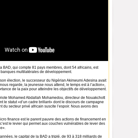
a BAD, qui compte 81 pays membres, dont 54 africains, est
 banques multilatérales de développement.
son élection, le successeur du Nigérian Akinwumi Adesina avait
 nous regarde, la jeunesse nous attend, le temps est à l’action»,
portance de la paix pour atteindre les objectifs de développement.
triote Mohamed Abdallah Mohamedou, directeur de Nouakchott
nt le statut «d’un cadre brillant» dont le discours de campagne
t du secteur privé africain suscite l’espoir. Nous avons des
icro finance est le parent pauvre des actions de financement en
 c’est le levier qui permet aux couches vulnérables de lever des
ie».
années, le capital de la BAD a triplé, de 93 à 318 milliards de