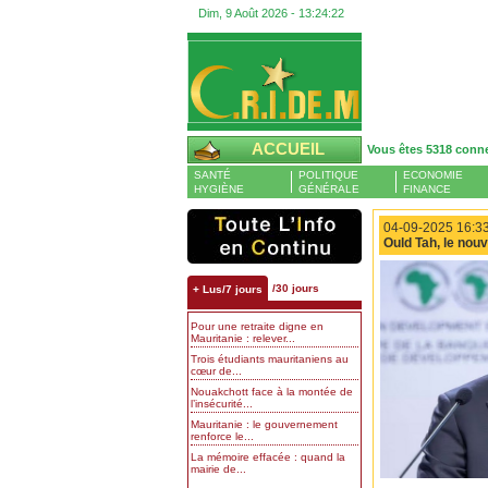
Dim, 9 Août 2026 -
13:24:23
ACCUEIL
Vous êtes 5318 conn
SANTÉ
POLITIQUE
ECONOMIE
HYGIÈNE
GÉNÉRALE
FINANCE
04-09-2025 16:33
Ould Tah, le nou
/30 jours
+ Lus/7 jours
Pour une retraite digne en
Mauritanie : relever...
Trois étudiants mauritaniens au
cœur de...
Nouakchott face à la montée de
l’insécurité...
Mauritanie : le gouvernement
renforce le...
La mémoire effacée : quand la
mairie de...