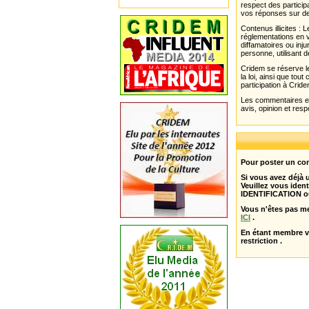
respect des partici
vos réponses sur de
Contenus illicites :
réglementations en v
diffamatoires ou inju
personne, utilisant d
Cridem se réserve le
la loi, ainsi que to
participation à Cride
Les commentaires et 
avis, opinion et resp
Pour poster un com
Si vous avez déjà
Veuillez vous ident
IDENTIFICATION o
Vous n'êtes pas m
ICI
.
En étant membre 
restriction .