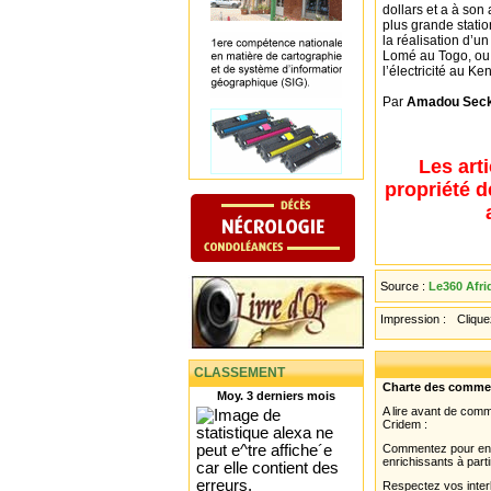
dollars et a à son 
plus grande statio
la réalisation d’u
Lomé au Togo, ou 
l’électricité au Ke
Par
Amadou Sec
Les art
propriété d
Source :
Le360 Afri
Impression :
Cliquez
CLASSEMENT
Charte des comme
Moy. 3 derniers mois
A lire avant de com
Cridem :
Commentez pour enri
enrichissants à parti
Respectez vos interl