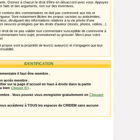
pants. Donnez à chacun le droit d'être en désaccord avec vous. Appuyez
s faits et des arguments, non sur des invectives.
 Le contenu des commentaires ne doit pas contrevenir aux lois et
igueur. Sont notamment illicites les propos racistes ou antisémites,
rieux, divulguant des informations relatives à la vie privée d'une
es oeuvres protégées par les droits d'auteur (textes, photos, vidéos...).
 droit de ne pas valider tout commentaire susceptible de contrevenir à
ut commentaire hors-sujet, promotionnel ou grossier. Merci pour votre
m!
propos sont la propriété de leur(s) auteur(s) et n'engagent que leur
onsabilité.
IDENTIFICATION
mentaire il faut être membre .
 un accès membre .
ifier sur la page d'accueil en haut à droite dans la partie
u bien
Cliquez ICI
.
embre . Vous pouvez vous enregistrer gratuitement en
Cliquant
vous accèderez à TOUS les espaces de CRIDEM sans aucune