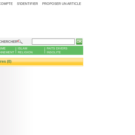
COMPTE
S'IDENTIFIER
PROPOSER UN ARTICLE
CHERCHER
SME
ISLAM
FAITS DIVERS
NNEMENT
RELIGION
INSOLITE
es (0)