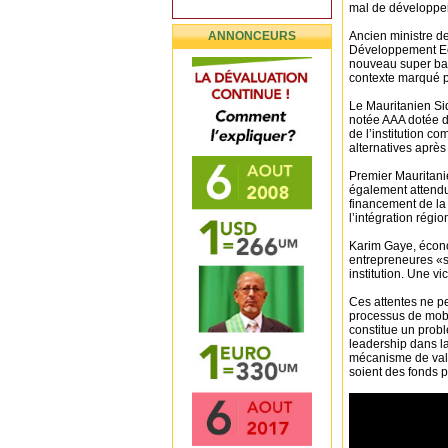
mal de développe
ANNONCEURS
Ancien ministre d
Développement Ec
nouveau super ban
contexte marqué p
Le Mauritanien Sid
notée AAA dotée d’
de l’institution 
alternatives après
Premier Mauritanie
également attendu 
financement de la 
l’intégration régio
Karim Gaye, écono
entrepreneures «sa
institution. Une v
Ces attentes ne pe
processus de mobi
constitue un prob
leadership dans l
mécanisme de valo
soient des fonds 