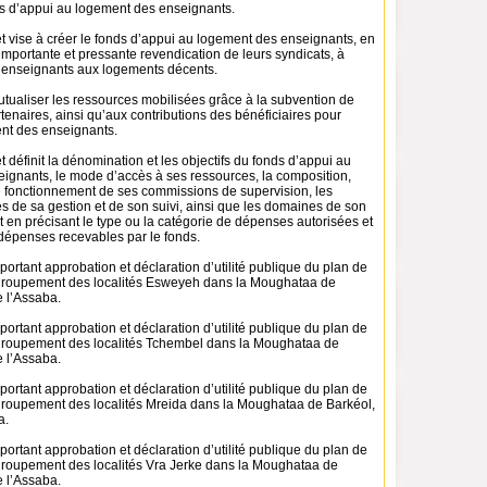
ds d’appui au logement des enseignants.
t vise à créer le fonds d’appui au logement des enseignants, en
importante et pressante revendication de leurs syndicats, à
s enseignants aux logements décents.
utualiser les ressources mobilisées grâce à la subvention de
artenaires, ainsi qu’aux contributions des bénéficiaires pour
ent des enseignants.
t définit la dénomination et les objectifs du fonds d’appui au
ignants, le mode d’accès à ses ressources, la composition,
le fonctionnement de ses commissions de supervision, les
s de sa gestion et de son suivi, ainsi que les domaines de son
 en précisant le type ou la catégorie de dépenses autorisées et
 dépenses recevables par le fonds.
 portant approbation et déclaration d’utilité publique du plan de
egroupement des localités Esweyeh dans la Moughataa de
e l’Assaba.
 portant approbation et déclaration d’utilité publique du plan de
groupement des localités Tchembel dans la Moughataa de
e l’Assaba.
 portant approbation et déclaration d’utilité publique du plan de
groupement des localités Mreida dans la Moughataa de Barkéol,
a.
 portant approbation et déclaration d’utilité publique du plan de
groupement des localités Vra Jerke dans la Moughataa de
e l’Assaba.