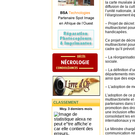
la carte muséale à
diffusion de la cu
l’unité nationale, à
l’élargissement éq
– Projet de décret
multisectoriel pou
handicapées.
Ce projet de décret
multisectoriel pou
cadre qu’il prévoi
– La réorganisatio
sociale.
– La définition d’
départements minist
ainsi que des expe
– L’adoption de m
L’adoption de ce p
multisectorielle et
CLASSEMENT
partenaires dans l
promotion des dro
Moy. 3 derniers mois
une inclusion eff
consolidant les e
internationaux y re
Le Ministre charg
communication rela