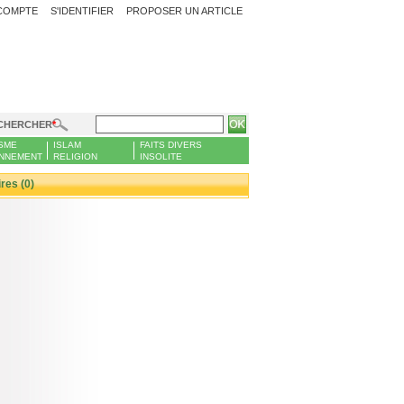
COMPTE
S'IDENTIFIER
PROPOSER UN ARTICLE
CHERCHER
SME
ISLAM
FAITS DIVERS
NNEMENT
RELIGION
INSOLITE
es (0)