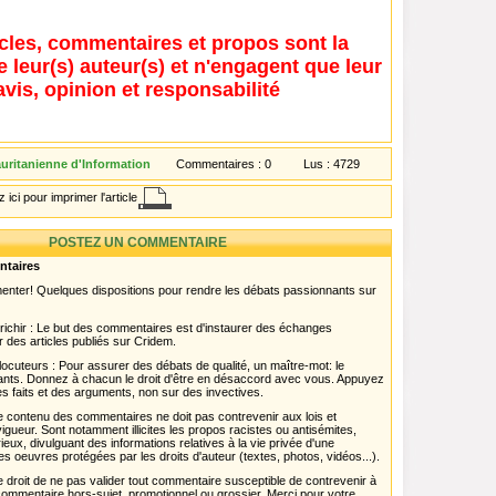
icles, commentaires et propos sont la
e leur(s) auteur(s) et n'engagent que leur
avis, opinion et responsabilité
ritanienne d'Information
Commentaires :
0
Lus :
4729
 ici pour imprimer l'article
POSTEZ UN COMMENTAIRE
ntaires
menter! Quelques dispositions pour rendre les débats passionnants sur
chir : Le but des commentaires est d'instaurer des échanges
r des articles publiés sur Cridem.
ocuteurs : Pour assurer des débats de qualité, un maître-mot: le
pants. Donnez à chacun le droit d'être en désaccord avec vous. Appuyez
s faits et des arguments, non sur des invectives.
 Le contenu des commentaires ne doit pas contrevenir aux lois et
igueur. Sont notamment illicites les propos racistes ou antisémites,
rieux, divulguant des informations relatives à la vie privée d'une
es oeuvres protégées par les droits d'auteur (textes, photos, vidéos...).
 droit de ne pas valider tout commentaire susceptible de contrevenir à
ut commentaire hors-sujet, promotionnel ou grossier. Merci pour votre