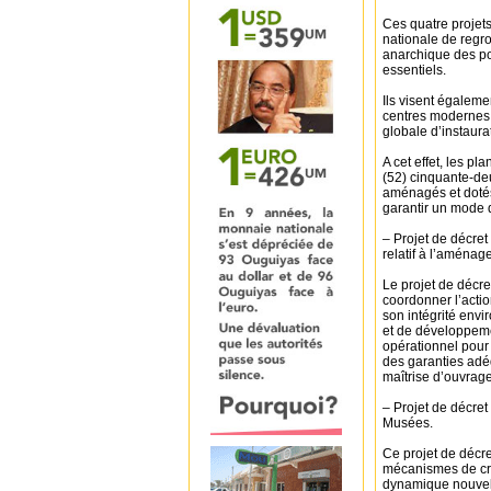
Ces quatre projets
nationale de regro
anarchique des pop
essentiels.
Ils visent égalemen
centres modernes 
globale d’instaur
A cet effet, les p
(52) cinquante-de
aménagés et dotés
garantir un mode d
– Projet de décret
relatif à l’aménag
Le projet de décre
coordonner l’actio
son intégrité envi
et de développemen
opérationnel pour 
des garanties adé
maîtrise d’ouvrage
– Projet de décret
Musées.
Ce projet de décre
mécanismes de cré
dynamique nouvelle