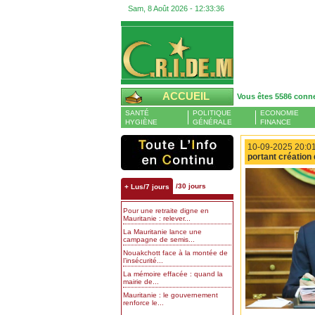
Sam, 8 Août 2026 -
12:33:37
ACCUEIL
Vous êtes 5586 conn
SANTÉ
POLITIQUE
ECONOMIE
HYGIÈNE
GÉNÉRALE
FINANCE
10-09-2025 20:01
portant création
/30 jours
+ Lus/7 jours
Pour une retraite digne en
Mauritanie : relever...
La Mauritanie lance une
campagne de semis...
Nouakchott face à la montée de
l’insécurité...
La mémoire effacée : quand la
mairie de...
Mauritanie : le gouvernement
renforce le...