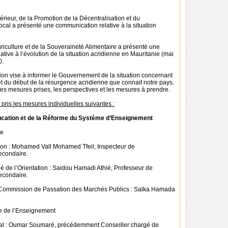
térieur, de la Promotion de la Décentralisation et du
al a présenté une communication relative à la situation
griculture et de la Souveraineté Alimentaire a présenté une
tive à l’évolution de la situation acridienne en Mauritanie (mai
).
on vise à informer le Gouvernement de la situation concernant
 et du début de la résurgence acridienne que connait notre pays.
les mesures prises, les perspectives et les mesures à prendre.
a pris les mesures individuelles suivantes :
ducation et de la Réforme du Système d’Enseignement
re
on : Mohamed Vall Mohamed Tfeil, Inspecteur de
econdaire.
é de l’Orientation : Saidou Hamadi Athié, Professeur de
econdaire.
a Commission de Passation des Marchés Publics : Salka Hamada
e de l’Enseignement
ral : Oumar Soumaré, précédemment Conseiller chargé de