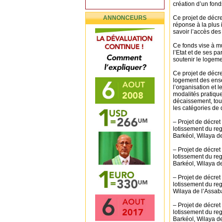
création d’un fon
ANNONCEURS
Ce projet de décre
réponse à la plus 
savoir l’accès de
Ce fonds vise à m
l’Etat et de ses p
soutenir le logem
Ce projet de décre
logement des ense
l’organisation et 
modalités pratique
décaissement, tout
les catégories de
– Projet de décret
lotissement du r
Barkéol, Wilaya d
– Projet de décret
lotissement du re
Barkéol, Wilaya d
– Projet de décret
lotissement du re
Wilaya de l’Assab
– Projet de décret
lotissement du re
Barkéol, Wilaya d