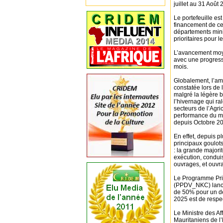
juillet au 31 Août 
Le portefeuille e
financement de ce 
départements minis
prioritaires pour
L’avancement moye
avec une progress
mois.
Globalement, l’am
constatée lors de
malgré la légère b
l’hivernage qui r
secteurs de l’Agri
performance du mo
depuis Octobre 2
En effet, depuis p
principaux goulots 
: la grande majori
exécution, conduis
ouvrages, et ouvr
Le Programme Prio
(PPDV_NKC) lancé
de 50% pour un dél
2025 est de respec
Le Ministre des Af
Mauritaniens de l’