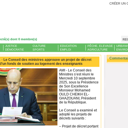
CRÉER UN 
ecté(s) dont 0 membre(s)
RE
JUSTICE
CULTURE
EDUCATION
PÊCHE, ELEVAGE
URBANI
DÉMOCRATIE
SPORTS
EMPLOI
AGRICULTURE
ENVIRO
Commentair
 -
Le Conseil des ministres approuve un projet de décret
 d’un fonds de soutien au logement des enseignants
AMI - Le Conseil des
Ministres s’est réuni le
Mercredi 10 septembre
2025, sous la Présidence
de Son Excellence
Monsieur Mohamed
OULD CHEIKH EL-
GHAZOUANI, Président
de la République.
Le Conseil a examiné et
adopté les projets de
décrets suivants :
– Projet de décret portant