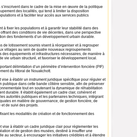
 s’inscrivent dans le cadre de la mise en œuvre de la politique
upement des localités, qui tend à limiter la disposition
ulations et à faciliter leur accès aux services publics
t à fixer les populations et à garantir leur stabilité dans des
offrant des conditions de vie décentes, dans une perspective
ation des fondements d’un développement urbain durable.
lans de lotissement soumis visent à réorganiser et à regrouper
ux villages au sein de quatre nouveaux regroupements
 des équipements et infrastructures nécessaires, de manière à
e vie urbain structuré, et favoriser le développement local.
 portant délimitation d’un périmètre d’intervention foncière (PIF)
ement du littoral de Nouakchott.
t vise à établir un instrument juridique spécifique pour réguler et
n publique dans cette bande côtière sensible, afin de préserver
ronnementale tout en soutenant la dynamique de réhabilitation
t durable. Il établit également un cadre clair, cohérent et
les autorités publiques et les partenaires techniques, intégrant
quates en matière de gouvernance, de gestion foncière, de
 et de suivi des projets.
 fixant les modalités de création et de fonctionnement des
t vise à établir un cadre juridique clair pour réglementer les
ation et de gestion des musées, destiné à insuffler une
 au secteur, à encourager les initiatives crédibles et à étendre