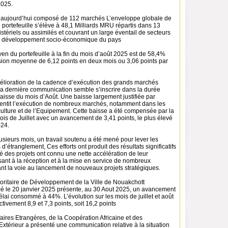
2025.
st aujourd’hui composé de 112 marchés L’enveloppe globale de
portefeuille s’élève à 48,1 Milliards MRU répartis dans 13
tériels ou assimilés et couvrant un large éventail de secteurs
 le développement socio-économique du pays
n du portefeuille à la fin du mois d’août 2025 est de 58,4%
ion moyenne de 6,12 points en deux mois ou 3,06 points par
élioration de la cadence d’exécution des grands marchés
 la dernière communication semble s’inscrire dans la durée
aisse du mois d’Août. Une baisse largement justifiée par
alentit l’exécution de nombreux marchés, notamment dans les
culture et de l’Equipement. Cette baisse a été compensée par la
is de Juillet avec un avancement de 3,41 points, le plus élevé
024.
lusieurs mois, un travail soutenu a été mené pour lever les
d’étranglement, Ces efforts ont produit des résultats significatifs
té des projets ont connu une nette accélération de leur
ant à la réception et à la mise en service de nombreux
ant la voie au lancement de nouveaux projets stratégiques.
ritaire de Développement de la Ville de Nouakchott
 le 20 janvier 2025 présente, au 30 Aout 2025, un avancement
ai consommé à 44%. L’évolution sur les mois de juillet et août
tivement 8,9 et 7,3 points, soit 16,2 points
faires Etrangères, de la Coopération Africaine et des
Extérieur a présenté une communication relative à la situation