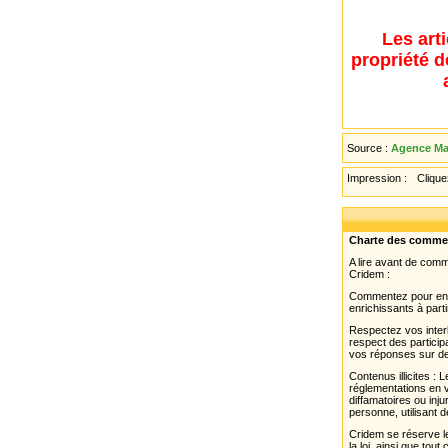
Les art
propriété d
Source :
Agence Mau
Impression :
Cliquez
Charte des comme
A lire avant de com
Cridem :
Commentez pour enri
enrichissants à parti
Respectez vos interl
respect des partici
vos réponses sur de
Contenus illicites :
réglementations en v
diffamatoires ou inju
personne, utilisant d
Cridem se réserve le
la loi, ainsi que to