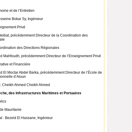
moine et de l’Entretien
usseine Bokar Sy, Ingénieur
seignement Privé
a Beibat, précédemment Directeur de la Coordination des
ale
oordination des Directions Régionales
ed Mahfoudh, précédemment Directeur de l’Enseignement Privé
rative et Financière
rad El Moctar Abdel Barka, précédemment Directeur de l’École de
ionnelle d’Aioun
int: Cheikh Ahmed Cheikh Ahmed
êche, des Infrastructures Maritimes et Portuaires
lics
de Mauritanie
al : Bezeid El Hassane, Ingénieur