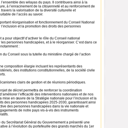
 l’ensemble des wilayas du pays. Il contribuera ainsi à la
lture, à l’enracinement de la citoyenneté et au renforcement de
 travers la valorisation de la diversité culturelle et
uitable de l’accès au savoir.
 portant réorganisation et fonctionnement du Conseil National
r l’inclusion et la promotion des droits des personnes
 a pour objectif d’activer le rôle du Conseil national
r les personnes handicapées, et à le réorganiser. C’est dans ce
t notamment :
n du Conseil sous la tutelle du ministère chargé de l’action
une composition élargie incluant les représentants des
ériels, des institutions constitutionnelles, de la société civile
rts.
écanismes clairs de gestion et de réunions périodiques.
rojet de décret permettra de renforcer la coordination
 d’améliorer l’efficacité des interventions nationales et de nos
a mise en œuvre de la Stratégie nationale pour l’inclusion et la
its des personnes handicapées 2025-2030, garantissant ainsi
ective des personnes handicapées dans la vie nationale et
ngagements de notre pays vis-à-vis des instruments
latifs.
é du Secrétariat Général du Gouvernement a présenté une
tive à l’évolution du portefeuille des grands marchés du 1er