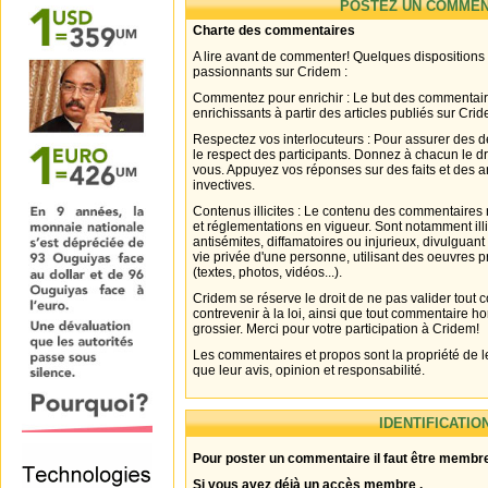
POSTEZ UN COMMEN
Charte des commentaires
A lire avant de commenter! Quelques dispositions
passionnants sur Cridem :
Commentez pour enrichir : Le but des commentair
enrichissants à partir des articles publiés sur Cri
Respectez vos interlocuteurs : Pour assurer des d
le respect des participants. Donnez à chacun le d
vous. Appuyez vos réponses sur des faits et des 
invectives.
Contenus illicites : Le contenu des commentaires n
et réglementations en vigueur. Sont notamment illi
antisémites, diffamatoires ou injurieux, divulguant
vie privée d'une personne, utilisant des oeuvres p
(textes, photos, vidéos...).
Cridem se réserve le droit de ne pas valider tout
contrevenir à la loi, ainsi que tout commentaire h
grossier. Merci pour votre participation à Cridem!
Les commentaires et propos sont la propriété de l
que leur avis, opinion et responsabilité.
IDENTIFICATIO
Pour poster un commentaire il faut être membre
Si vous avez déjà un accès membre .