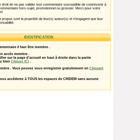
 droit de ne pas valider tout commentaire susceptible de contrevenir à
ut commentaire hors-sujet, promotionnel ou grossier. Merci pour votre
m!
propos sont la propriété de leur(s) auteur(s) et n'engagent que leur
onsabilité.
IDENTIFICATION
mentaire il faut être membre .
 un accès membre .
ifier sur la page d'accueil en haut à droite dans la partie
u bien
Cliquez ICI
.
embre . Vous pouvez vous enregistrer gratuitement en
Cliquant
vous accèderez à TOUS les espaces de CRIDEM sans aucune