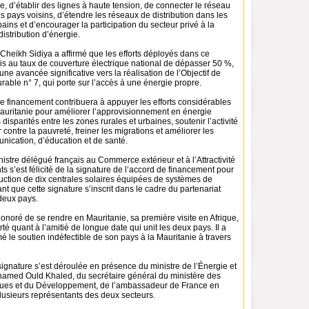
e, d’établir des lignes à haute tension, de connecter le réseau
s pays voisins, d’étendre les réseaux de distribution dans les
ains et d’encourager la participation du secteur privé à la
distribution d’énergie.
Cheikh Sidiya a affirmé que les efforts déployés dans ce
s au taux de couverture électrique national de dépasser 50 %,
une avancée significative vers la réalisation de l’Objectif de
able n° 7, qui porte sur l’accès à une énergie propre.
ce financement contribuera à appuyer les efforts considérables
Mauritanie pour améliorer l’approvisionnement en énergie
 disparités entre les zones rurales et urbaines, soutenir l’activité
 contre la pauvreté, freiner les migrations et améliorer les
nication, d’éducation et de santé.
nistre délégué français au Commerce extérieur et à l’Attractivité
s s’est félicité de la signature de l’accord de financement pour
ruction de dix centrales solaires équipées de systèmes de
nt que cette signature s’inscrit dans le cadre du partenariat
 deux pays.
 honoré de se rendre en Mauritanie, sa première visite en Afrique,
rté quant à l’amitié de longue date qui unit les deux pays. Il a
é le soutien indéfectible de son pays à la Mauritanie à travers
ignature s’est déroulée en présence du ministre de l’Énergie et
hamed Ould Khaled, du secrétaire général du ministère des
ques et du Développement, de l’ambassadeur de France en
lusieurs représentants des deux secteurs.