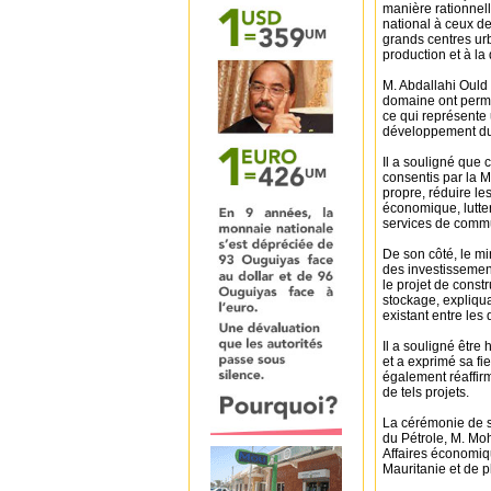
manière rationnell
national à ceux de
grands centres urb
production et à la 
M. Abdallahi Ould 
domaine ont permi
ce qui représente 
développement dur
Il a souligné que 
consentis par la 
propre, réduire les
économique, lutter
services de commu
De son côté, le mi
des investissement
le projet de const
stockage, expliqua
existant entre les
Il a souligné être
et a exprimé sa fie
également réaffirm
de tels projets.
La cérémonie de s
du Pétrole, M. Mo
Affaires économi
Mauritanie et de p