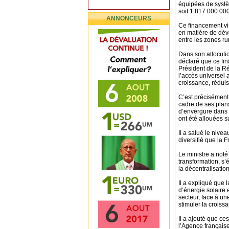
équipées de systè
soit 1 817 000 00
ANNONCEURS
Ce financement vis
en matière de dév
entre les zones ru
Dans son allocuti
déclaré que ce fi
Président de la R
l’accès universel 
croissance, réduis
C’est précisément 
cadre de ses plan
d’envergure dans l
ont été allouées s
Il a salué le nivea
diversifié que la 
Le ministre a noté
transformation, s’
la décentralisation
Il a expliqué que 
d’énergie solaire 
secteur, face à un
stimuler la crois
Il a ajouté que ce
l’Agence française