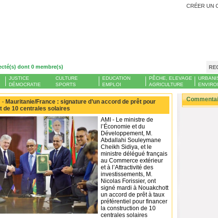
CRÉER UN 
ecté(s) dont 0 membre(s)
RE
JUSTICE
CULTURE
EDUCATION
PÊCHE, ELEVAGE
URBANI
DÉMOCRATIE
SPORTS
EMPLOI
AGRICULTURE
ENVIRO
Commentair
 -
Mauritanie/France : signature d’un accord de prêt pour
t de 10 centrales solaires
AMI - Le ministre de
l’Économie et du
Développement, M.
Abdallahi Souleymane
Cheikh Sidiya, et le
ministre délégué français
au Commerce extérieur
et à l’Attractivité des
investissements, M.
Nicolas Forissier, ont
signé mardi à Nouakchott
un accord de prêt à taux
préférentiel pour financer
la construction de 10
centrales solaires