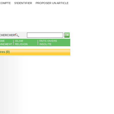
COMPTE
S'IDENTIFIER
PROPOSER UN ARTICLE
CHERCHER
SME
ISLAM
FAITS DIVERS
NNEMENT
RELIGION
INSOLITE
es (0)