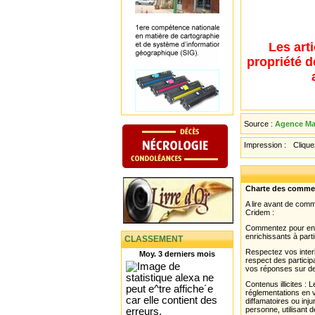
Les art
propriété d
Source :
Agence Mau
Impression :
Cliquez
Charte des comme
A lire avant de com
Cridem :
Commentez pour enri
enrichissants à parti
CLASSEMENT
Respectez vos interl
Moy. 3 derniers mois
respect des partici
vos réponses sur de
Contenus illicites :
réglementations en v
diffamatoires ou inju
personne, utilisant d