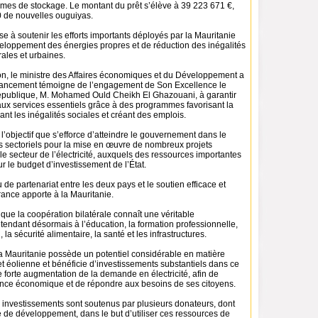
mes de stockage. Le montant du prêt s’élève à 39 223 671 €,
0 de nouvelles ouguiyas.
e à soutenir les efforts importants déployés par la Mauritanie
eloppement des énergies propres et de réduction des inégalités
rales et urbaines.
on, le ministre des Affaires économiques et du Développement a
nancement témoigne de l’engagement de Son Excellence le
épublique, M. Mohamed Ould Cheikh El Ghazouani, à garantir
aux services essentiels grâce à des programmes favorisant la
ant les inégalités sociales et créant des emplois.
l’objectif que s’efforce d’atteindre le gouvernement dans le
s sectoriels pour la mise en œuvre de nombreux projets
e secteur de l’électricité, auxquels des ressources importantes
ur le budget d’investissement de l’État.
u de partenariat entre les deux pays et le soutien efficace et
France apporte à la Mauritanie.
 que la coopération bilatérale connaît une véritable
étendant désormais à l’éducation, la formation professionnelle,
, la sécurité alimentaire, la santé et les infrastructures.
la Mauritanie possède un potentiel considérable en matière
et éolienne et bénéficie d’investissements substantiels dans ce
e forte augmentation de la demande en électricité, afin de
sance économique et de répondre aux besoins de ses citoyens.
s investissements sont soutenus par plusieurs donateurs, dont
 de développement, dans le but d’utiliser ces ressources de