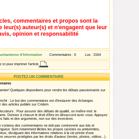
icles, commentaires et propos sont la
e leur(s) auteur(s) et n'engagent que leur
avis, opinion et responsabilité
ritanienne d'Information
Commentaires :
0
Lus :
3164
 ici pour imprimer l'article
POSTEZ UN COMMENTAIRE
ntaires
menter! Quelques dispositions pour rendre les débats passionnants sur
chir : Le but des commentaires est d'instaurer des échanges
r des articles publiés sur Cridem.
ocuteurs : Pour assurer des débats de qualité, un maître-mot: le
pants. Donnez à chacun le droit d'être en désaccord avec vous. Appuyez
s faits et des arguments, non sur des invectives.
 Le contenu des commentaires ne doit pas contrevenir aux lois et
igueur. Sont notamment illicites les propos racistes ou antisémites,
rieux, divulguant des informations relatives à la vie privée d'une
es oeuvres protégées par les droits d'auteur (textes, photos, vidéos...).