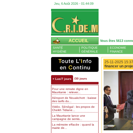
Jeu, 6 Août 2026 -
01:44:09
ACCUEIL
Vous êtes 5613 conn
SANTÉ
POLITIQUE
ECONOMIE
HYGIÈNE
GÉNÉRALE
FINANCE
25-11-2025 15:37
financer un proje
/30 jours
+ Lus/7 jours
Pour une retraite digne en
Mauritanie : relever...
Aéroport de Nouakchott : baisse
des tarifs du...
Vidéo. Sénégal : les propos de
Cheikh Tidiane...
La Mauritanie lance une
campagne de semis...
La mémoire effacée : quand la
mairie de...