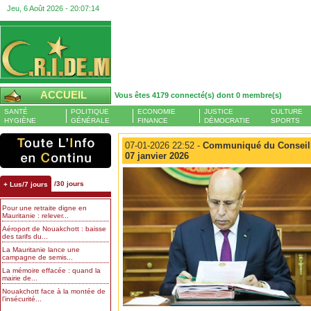
Jeu, 6 Août 2026 -
20:07:14
ACCUEIL
Vous êtes 4179 connecté(s) dont 0 membre(s)
SANTÉ
POLITIQUE
ECONOMIE
JUSTICE
CULTURE
HYGIÈNE
GÉNÉRALE
FINANCE
DÉMOCRATIE
SPORTS
07-01-2026 22:52 -
Communiqué du Conseil d
07 janvier 2026
/30 jours
+ Lus/7 jours
Pour une retraite digne en
Mauritanie : relever...
Aéroport de Nouakchott : baisse
des tarifs du...
La Mauritanie lance une
campagne de semis...
La mémoire effacée : quand la
mairie de...
Nouakchott face à la montée de
l’insécurité...