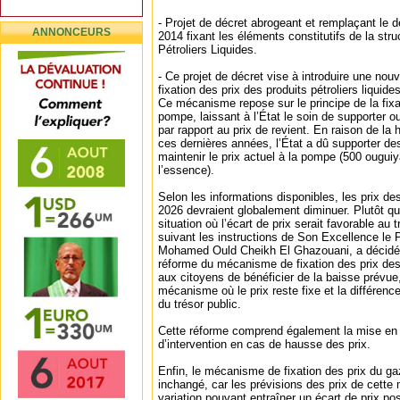
‐ Projet de décret abrogeant et remplaçant le 
ANNONCEURS
2014 fixant les éléments constitutifs de la str
Pétroliers Liquides.
‐ Ce projet de décret vise à introduire une no
fixation des prix des produits pétroliers liquide
Ce mécanisme repose sur le principe de la fixat
pompe, laissant à l’État le soin de supporter ou
par rapport au prix de revient. En raison de la 
ces dernières années, l’État a dû supporter d
maintenir le prix actuel à la pompe (500 ouguiy
l’essence).
Selon les informations disponibles, les prix d
2026 devraient globalement diminuer. Plutôt q
situation où l’écart de prix serait favorable au
suivant les instructions de Son Excellence le 
Mohamed Ould Cheikh El Ghazouani, a décidé d
réforme du mécanisme de fixation des prix de
aux citoyens de bénéficier de la baisse prévue,
mécanisme où le prix reste fixe et la différen
du trésor public.
Cette réforme comprend également la mise en
d’intervention en cas de hausse des prix.
Enfin, le mécanisme de fixation des prix du g
inchangé, car les prévisions des prix de cette
variation pouvant entraîner un écart de prix pos