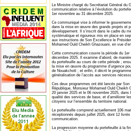
Le Ministre chargé du Secrétariat Général du
communication relative à l’évolution du portef
1er novembre au 31 décembre 2025.
Ce communiqué vise à informer le gouverneme
dans la mise en œuvre des grands projets et
développement. Il s’inscrit dans le cadre du 
systématique et rigoureux mis en place en s
aux instructions de Son Excellence le Préside
Mohamed Ould Cheikh Ghazouani, en vue d’en 
Cette communication couvre la période du 1e
décembre 2025. Il examine d’abord, de manière g
du portefeuille au cours de cette période ; ensu
la mise en œuvre du programme d’urgence pour
de Nouakchott ; et enfin, il décrit le programm
généralisation de l’accès aux services nécess
Ces deux programmes ont été lancés par Son E
République, Monsieur Mohamed Ould Cheikh G
20 janvier 2025 et le 06 novembre 2025, dans le
qualité des services de base, et d’améliorer le
citoyens sur l’ensemble du territoire national.
Le portefeuille comprend actuellement 106 ma
réceptionnés depuis juillet 2025, dont 12 livrés
communication.
La progression moyenne du portefeuille à la f