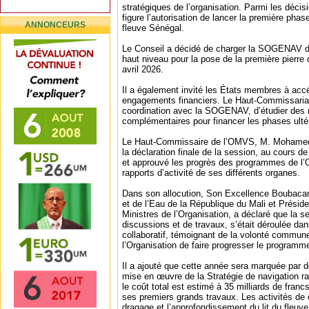
stratégiques de l’organisation. Parmi les décis
figure l’autorisation de lancer la première phas
ANNONCEURS
fleuve Sénégal.
Le Conseil a décidé de charger la SOGENAV d
haut niveau pour la pose de la première pierre
avril 2026.
Il a également invité les États membres à accé
engagements financiers. Le Haut-Commissariat
coordination avec la SOGENAV, d’étudier de
complémentaires pour financer les phases ultér
Le Haut-Commissaire de l’OMVS, M. Mohamed 
la déclaration finale de la session, au cours d
et approuvé les progrès des programmes de l’Or
rapports d’activité de ses différents organes.
Dans son allocution, Son Excellence Boubacar 
et de l’Eau de la République du Mali et Présid
Ministres de l’Organisation, a déclaré que la s
discussions et de travaux, s’était déroulée dans
collaboratif, témoignant de la volonté commu
l’Organisation de faire progresser le programme
Il a ajouté que cette année sera marquée par d
mise en œuvre de la Stratégie de navigation r
le coût total est estimé à 35 milliards de fra
ses premiers grands travaux. Les activités de 
dragage et l’approfondissement du lit du fleuve 