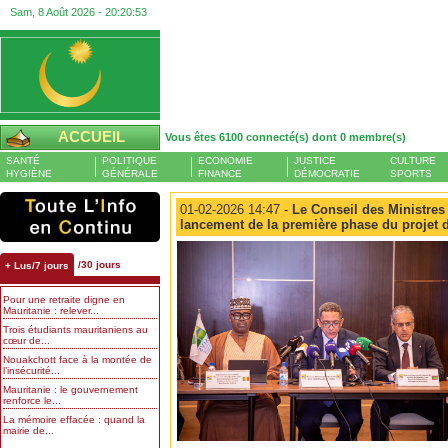
Sam, 8 Août 2026 -
20:20:54
ACCUEIL
Vous êtes 6100 connecté(s) dont 0 membre(s)
SANTÉ
POLITIQUE
ECONOMIE
JUSTICE
CULTURE
HYGIÈNE
GÉNÉRALE
FINANCE
DÉMOCRATIE
SPORTS
01-02-2026 14:47 -
Le Conseil des Ministres
lancement de la première phase du projet d
/30 jours
+ Lus/7 jours
Pour une retraite digne en
Mauritanie : relever...
Trois étudiants mauritaniens au
cœur de...
Nouakchott face à la montée de
l’insécurité...
Mauritanie : le gouvernement
renforce le...
La mémoire effacée : quand la
mairie de...