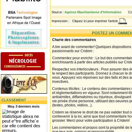
Source :
Agence Mauritanienne d'Information
Co
Impression :
Cliquez ici pour imprimer l'article
POSTEZ UN COMMEN
Charte des commentaires
A lire avant de commenter! Quelques dispositions
passionnants sur Cridem :
Commentez pour enrichir : Le but des commentair
enrichissants à partir des articles publiés sur Cri
Respectez vos interlocuteurs : Pour assurer des d
le respect des participants. Donnez à chacun le d
vous. Appuyez vos réponses sur des faits et des 
invectives.
Contenus illicites : Le contenu des commentaires n
et réglementations en vigueur. Sont notamment illi
antisémites, diffamatoires ou injurieux, divulguant
CLASSEMENT
vie privée d'une personne, utilisant des oeuvres p
(textes, photos, vidéos...).
Moy. 3 derniers mois
Cridem se réserve le droit de ne pas valider tout
contrevenir à la loi, ainsi que tout commentaire h
grossier. Merci pour votre participation à Cridem!
Les commentaires et propos sont la propriété de l
que leur avis, opinion et responsabilité.