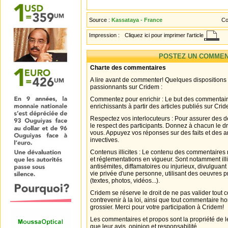
Source :
Kassataya - France
Co
Impression :
Cliquez ici pour imprimer l'article
POSTEZ UN COMMEN
Charte des commentaires
A lire avant de commenter! Quelques dispositions
passionnants sur Cridem :
Commentez pour enrichir : Le but des commentair
enrichissants à partir des articles publiés sur Cri
Respectez vos interlocuteurs : Pour assurer des d
le respect des participants. Donnez à chacun le d
vous. Appuyez vos réponses sur des faits et des 
invectives.
Contenus illicites : Le contenu des commentaires n
et réglementations en vigueur. Sont notamment illi
antisémites, diffamatoires ou injurieux, divulguant
vie privée d'une personne, utilisant des oeuvres p
(textes, photos, vidéos...).
Cridem se réserve le droit de ne pas valider tout
contrevenir à la loi, ainsi que tout commentaire h
grossier. Merci pour votre participation à Cridem!
Les commentaires et propos sont la propriété de l
que leur avis, opinion et responsabilité.