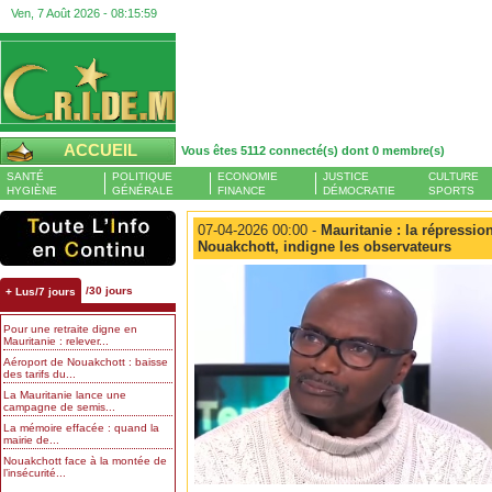
Ven, 7 Août 2026 -
08:15:59
ACCUEIL
Vous êtes 5112 connecté(s) dont 0 membre(s)
SANTÉ
POLITIQUE
ECONOMIE
JUSTICE
CULTURE
HYGIÈNE
GÉNÉRALE
FINANCE
DÉMOCRATIE
SPORTS
07-04-2026 00:00 -
Mauritanie : la répressio
Nouakchott, indigne les observateurs
/30 jours
+ Lus/7 jours
Pour une retraite digne en
Mauritanie : relever...
Aéroport de Nouakchott : baisse
des tarifs du...
La Mauritanie lance une
campagne de semis...
La mémoire effacée : quand la
mairie de...
Nouakchott face à la montée de
l’insécurité...