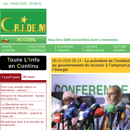
Jeu, 6 Août 2026 -
22:49:12
ACCUEIL
Vous êtes 5308 connecté(s) dont 1 membre(s)
SANTÉ
POLITIQUE
ECONOMIE
JUSTICE
CULTURE
HYGIÈNE
GÉNÉRALE
FINANCE
DÉMOCRATIE
SPORTS
08-04-2026 00:14 -
Le président de l’institu
au gouvernement de recourir à l’emprunt po
l’énergie
/30 jours
+ Lus/7 jours
Pour une retraite digne en
Mauritanie : relever...
Aéroport de Nouakchott : baisse
des tarifs du...
La Mauritanie lance une
campagne de semis...
La mémoire effacée : quand la
mairie de...
Nouakchott face à la montée de
l’insécurité...