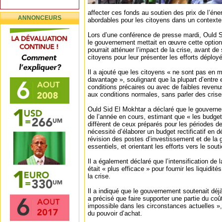
affecter ces fonds au soutien des prix de l’énerg
ANNONCEURS
abordables pour les citoyens dans un contexte
Lors d’une conférence de presse mardi, Ould S
le gouvernement mettait en œuvre cette option 
pourrait atténuer l’impact de la crise, avant de
citoyens pour leur présenter les efforts déployés
Il a ajouté que les citoyens « ne sont pas en 
davantage », soulignant que la plupart d’entre
conditions précaires ou avec de faibles revenu
aux conditions normales, sans parler des crise
Ould Sid El Mokhtar a déclaré que le gouverne
de l’année en cours, estimant que « les budget
diffèrent de ceux préparés pour les périodes de 
nécessité d’élaborer un budget rectificatif en
révision des postes d’investissement et de la 
essentiels, et orientant les efforts vers le sout
Il a également déclaré que l’intensification de l
était « plus efficace » pour fournir les liquidit
la crise.
Il a indiqué que le gouvernement soutenait déj
a précisé que faire supporter une partie du coû
impossible dans les circonstances actuelles »,
du pouvoir d’achat.