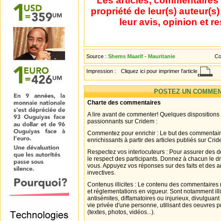
Les articles, commentaires 
propriété de leur(s) auteur(s
leur avis, opinion et r
Source :
Shems Maarif - Mauritanie
Co
Impression :
Cliquez ici pour imprimer l'article
POSTEZ UN COMMEN
Charte des commentaires
A lire avant de commenter! Quelques dispositions
passionnants sur Cridem :
Commentez pour enrichir : Le but des commentair
enrichissants à partir des articles publiés sur Cri
Respectez vos interlocuteurs : Pour assurer des d
le respect des participants. Donnez à chacun le d
vous. Appuyez vos réponses sur des faits et des 
invectives.
Contenus illicites : Le contenu des commentaires n
et réglementations en vigueur. Sont notamment illi
antisémites, diffamatoires ou injurieux, divulguant
vie privée d'une personne, utilisant des oeuvres p
(textes, photos, vidéos...).