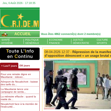
Jeu, 6 Août 2026 -
17:18:36
ACCUEIL
Vous êtes 4862 connecté(s) dont 2 membre(s)
SANTÉ
POLITIQUE
ECONOMIE
JUSTICE
CULTURE
HYGIÈNE
GÉNÉRALE
FINANCE
DÉMOCRATIE
SPORTS
08-04-2026 12:37 -
Répression de la manifesta
d’opposition dénoncent « un usage brutal d
/30 jours
+ Lus/7 jours
Pour une retraite digne en
Mauritanie : relever...
Aéroport de Nouakchott : baisse
des tarifs du...
La Mauritanie lance une
campagne de semis...
La mémoire effacée : quand la
mairie de...
Nouakchott face à la montée de
l’insécurité...