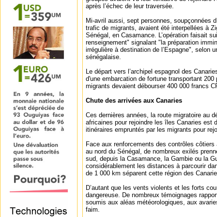
après l’échec de leur traversée.
Mi-avril aussi, sept personnes, soupçonnées d
trafic de migrants, avaient été interpellées à Z
Sénégal, en Casamance. L’opération faisait suit
renseignement" signalant "la préparation immin
irrégulière à destination de l’Espagne", selon
sénégalaise.
Le départ vers l’archipel espagnol des Canaries 
d'une embarcation de fortune transportant 200
migrants devaient débourser 400 000 francs CF
Chute des arrivées aux Canaries
Ces dernières années, la route migratoire au d
africaines pour rejoindre les îles Canaries est
itinéraires empruntés par les migrants pour rej
Face aux renforcements des contrôles côtiers 
au nord du Sénégal, de nombreux exilés prenn
sud, depuis la Casamance, la Gambie ou la G
considérablement les distances à parcourir dan
de 1 000 km séparent cette région des Canarie
D’autant que les vents violents et les forts cou
dangereuse. De nombreux témoignages rapporte
soumis aux aléas météorologiques, aux avaries 
faim.