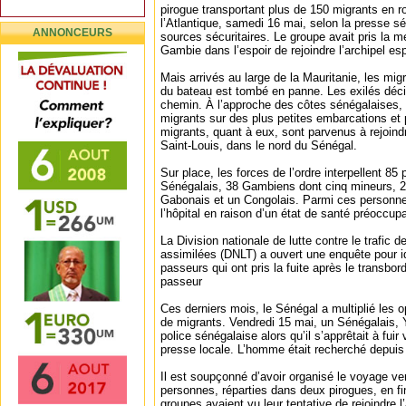
pirogue transportant plus de 150 migrants en r
l’Atlantique, samedi 16 mai, selon la presse s
ANNONCEURS
sources sécuritaires. Le groupe avait pris la 
Gambie dans l’espoir de rejoindre l’archipel e
Mais arrivés au large de la Mauritanie, les mi
du bateau est tombé en panne. Les exilés déc
chemin. À l’approche des côtes sénégalaises, 
migrants sur des plus petites embarcations et 
migrants, quant à eux, sont parvenus à rejoind
Saint-Louis, dans le nord du Sénégal.
Sur place, les forces de l’ordre interpellent 85
Sénégalais, 38 Gambiens dont cinq mineurs, 25
Gabonais et un Congolais. Parmi ces personnes
l’hôpital en raison d’un état de santé préoccup
La Division nationale de lutte contre le trafic d
assimilées (DNLT) a ouvert une enquête pour iden
passeurs qui ont pris la fuite après le transbor
passeur
Ces derniers mois, le Sénégal a multiplié les 
de migrants. Vendredi 15 mai, un Sénégalais, Y.
police sénégalaise alors qu’il s’apprêtait à fuir
presse locale. L’homme était recherché depuis
Il est soupçonné d’avoir organisé le voyage ve
personnes, réparties dans deux pirogues, en fi
groupes avaient vu leur tentative de rejoindre 