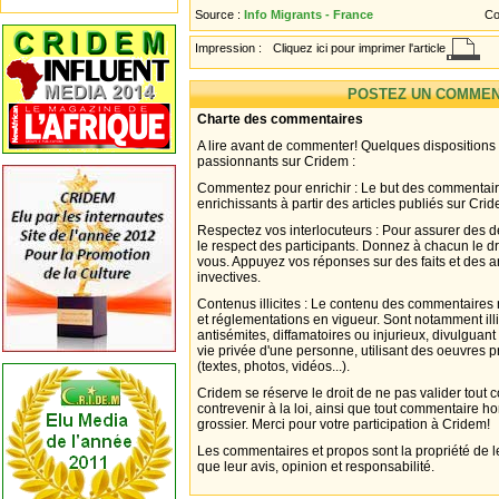
Source :
Info Migrants - France
Co
Impression :
Cliquez ici pour imprimer l'article
POSTEZ UN COMMEN
Charte des commentaires
A lire avant de commenter! Quelques dispositions
passionnants sur Cridem :
Commentez pour enrichir : Le but des commentair
enrichissants à partir des articles publiés sur Cri
Respectez vos interlocuteurs : Pour assurer des d
le respect des participants. Donnez à chacun le d
vous. Appuyez vos réponses sur des faits et des 
invectives.
Contenus illicites : Le contenu des commentaires n
et réglementations en vigueur. Sont notamment illi
antisémites, diffamatoires ou injurieux, divulguant
vie privée d'une personne, utilisant des oeuvres p
(textes, photos, vidéos...).
Cridem se réserve le droit de ne pas valider tout
contrevenir à la loi, ainsi que tout commentaire h
grossier. Merci pour votre participation à Cridem!
Les commentaires et propos sont la propriété de l
que leur avis, opinion et responsabilité.