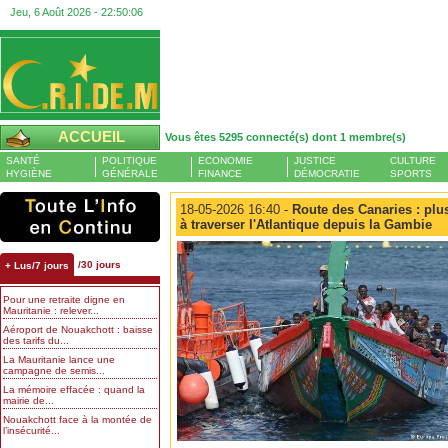
Jeu, 6 Août 2026 -
22:50:07
ACCUEIL
Vous êtes 5295 connecté(s) dont 1 membre(s)
SANTÉ
POLITIQUE
ECONOMIE
JUSTICE
CULTURE
HYGIÈNE
GÉNÉRALE
FINANCE
DÉMOCRATIE
SPORTS
18-05-2026 16:40 -
Route des Canaries : plu
à traverser l'Atlantique depuis la Gambie
/30 jours
+ Lus/7 jours
Pour une retraite digne en
Mauritanie : relever...
Aéroport de Nouakchott : baisse
des tarifs du...
La Mauritanie lance une
campagne de semis...
La mémoire effacée : quand la
mairie de...
Nouakchott face à la montée de
l’insécurité...