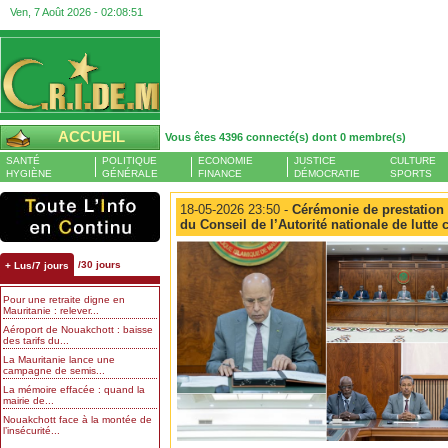
Ven, 7 Août 2026 -
02:08:51
ACCUEIL
Vous êtes 4396 connecté(s) dont 0 membre(s)
SANTÉ
POLITIQUE
ECONOMIE
JUSTICE
CULTURE
HYGIÈNE
GÉNÉRALE
FINANCE
DÉMOCRATIE
SPORTS
18-05-2026 23:50 -
Cérémonie de prestation
du Conseil de l’Autorité nationale de lutte 
/30 jours
+ Lus/7 jours
Pour une retraite digne en
Mauritanie : relever...
Aéroport de Nouakchott : baisse
des tarifs du...
La Mauritanie lance une
campagne de semis...
La mémoire effacée : quand la
mairie de...
Nouakchott face à la montée de
l’insécurité...