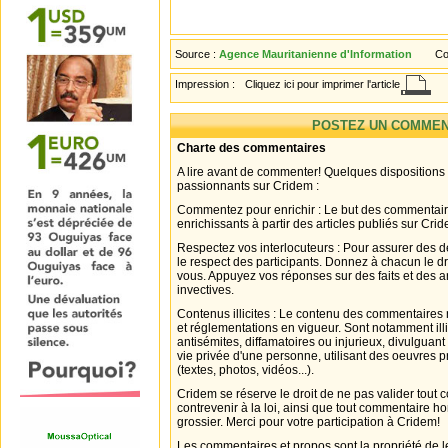
Source :
Agence Mauritanienne d'Information
Co
Impression :
Cliquez ici pour imprimer l'article
POSTEZ UN COMMEN
Charte des commentaires
A lire avant de commenter! Quelques dispositions
passionnants sur Cridem :
Commentez pour enrichir : Le but des commentair
enrichissants à partir des articles publiés sur Cri
Respectez vos interlocuteurs : Pour assurer des d
le respect des participants. Donnez à chacun le d
vous. Appuyez vos réponses sur des faits et des 
invectives.
Contenus illicites : Le contenu des commentaires n
et réglementations en vigueur. Sont notamment illi
antisémites, diffamatoires ou injurieux, divulguant
vie privée d'une personne, utilisant des oeuvres p
(textes, photos, vidéos...).
Cridem se réserve le droit de ne pas valider tout
contrevenir à la loi, ainsi que tout commentaire h
grossier. Merci pour votre participation à Cridem!
Les commentaires et propos sont la propriété de l