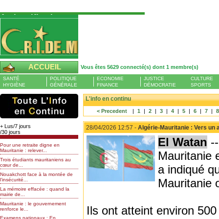
Authentification
Pour S'authentifier veuillez fournir votre
Pseudo et Mot de passer et cliquez sur : Se
connecter
Pseudo
ACCUEIL
Vous êtes 5629 connecté(s) dont 1 membre(s)
Liste des membres en ligne (1)
SANTÉ
POLITIQUE
ECONOMIE
JUSTICE
CULTURE
Mot de passe
HYGIÈNE
GÉNÉRALE
FINANCE
DÉMOCRATIE
SPORTS
BELPHEGOR
L'info en continu
< Precedent
|
1
|
2
|
3
|
4
|
5
|
6
|
7
|
Mot de passe oublié
+ Lus/7 jours
28/04/2026 12:57 -
Algérie-Mauritanie : Vers un 
/30 jours
El Watan
--
Pour une retraite digne en
Mauritanie : relever...
Mauritanie 
Trois étudiants mauritaniens au
cœur de...
a indiqué q
Nouakchott face à la montée de
Mauritanie 
l’insécurité...
La mémoire effacée : quand la
mairie de...
Mauritanie : le gouvernement
Ils ont atteint environ 50
renforce le...
Examens nationaux : En