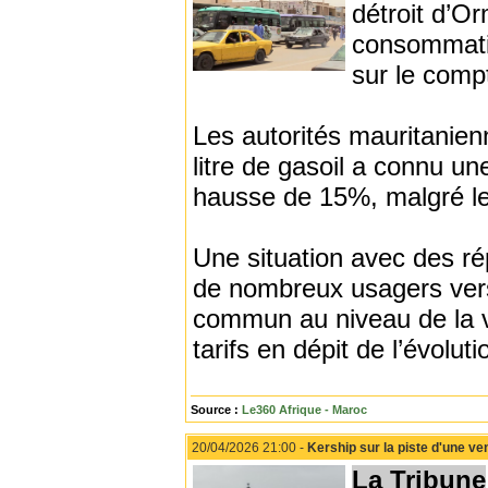
détroit d’O
consommatio
sur le comp
Les autorités mauritanien
litre de gasoil a connu u
hausse de 15%, malgré le
Une situation avec des ré
de nombreux usagers vers 
commun au niveau de la v
tarifs en dépit de l’évolut
Source :
Le360 Afrique - Maroc
20/04/2026 21:00 -
Kership sur la piste d'une ve
La Tribune