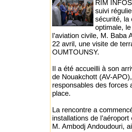
RIM INFOS 
suivi réguli
sécurité, la
optimale, l
l’aviation civile, M. Ba
22 avril, une visite de ter
OUMTOUNSY.
Il a été accueilli à son ar
de Nouakchott (AV-APO), s
responsables des forces 
place.
La rencontre a commencé p
installations de l’aéropor
M. Ambodj Andoudouri, ain