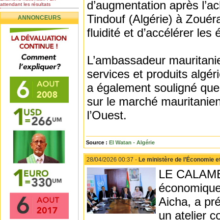
d’augmentation après l’ac
attendant les résultats
Nomination de l’Honorable Diye
Tindouf (Algérie) à Zouéra
ANNONCEURS
Ba au poste de...
Mauritanie : les résultats du
fluidité et d’accélérer les
baccalauréat 2026...
Mauritanie : Les 10 premiers au
BEPC 2026
L’ambassadeur mauritanien
Un syndicat de l’enseignement
rejette la...
services et produits algéri
a également souligné que 
sur le marché mauritanien,
l’Ouest.
Source :
El Watan - Algérie
28/04/2026 00:37 -
Le ministère de l’Économie et
LE CALAME -
économique
Aicha, a pré
un atelier 