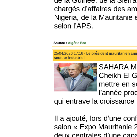
de la Guinée, de la Sierr
chargés d’affaires des a
Nigeria, de la Mauritanie
selon l’APS.
Source :
Algérie Eco
25/04/2026 17:16 -
Le président mauritanien ann
secteur industriel
SAHARA MED
Cheikh El G
mettre en s
l’année proc
qui entrave la croissance 
Il a ajouté, lors d’une c
salon « Expo Mauritanie 
deux centrales d’une cap