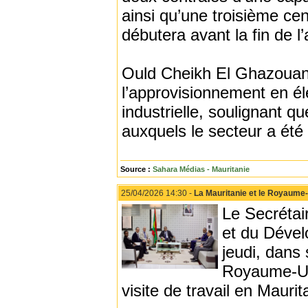
ainsi qu’une troisième cen
débutera avant la fin de l
Ould Cheikh El Ghazouani 
l’approvisionnement en éle
industrielle, soulignant qu
auxquels le secteur a été
Source :
Sahara Médias - Mauritanie
25/04/2026 14:30 -
La Mauritanie et le Royaume-
Le Secrétai
et du Déve
jeudi, dans
Royaume-Uni
visite de travail en Maurit