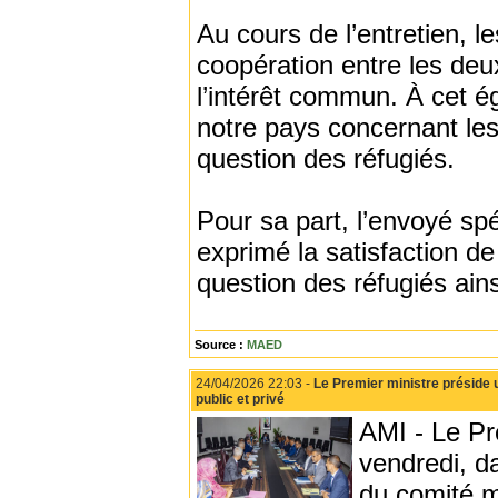
Au cours de l’entretien, l
coopération entre les deu
l’intérêt commun. À cet ég
notre pays concernant les
question des réfugiés.
Pour sa part, l’envoyé sp
exprimé la satisfaction d
question des réfugiés ains
Source :
MAED
24/04/2026 22:03 -
Le Premier ministre préside 
public et privé
AMI - Le Pr
vendredi, da
du comité m