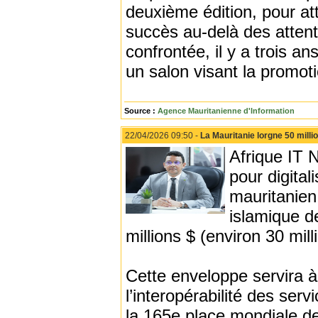
deuxième édition, pour att
succès au-delà des attent
confrontée, il y a trois a
un salon visant la promoti
Source :
Agence Mauritanienne d'Information
22/04/2026 09:50 -
La Mauritanie lorgne 50 milli
Afrique IT 
pour digita
mauritanien
islamique d
millions $ (environ 30 mil
Cette enveloppe servira à 
l’interopérabilité des serv
la 165e place mondiale d