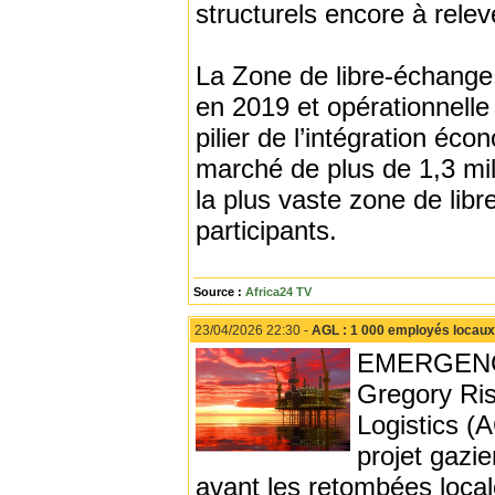
structurels encore à relev
La Zone de libre-échange 
en 2019 et opérationnell
pilier de l’intégration é
marché de plus de 1,3 mil
la plus vaste zone de li
participants.
Source :
Africa24 TV
23/04/2026 22:30 -
AGL : 1 000 employés locaux 
EMERGENCE -
Gregory Ris
Logistics (
projet gazi
avant les retombées local