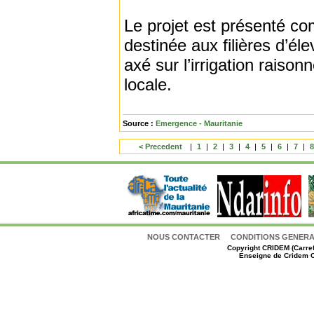
Le projet est présenté co
destinée aux filières d’él
axé sur l’irrigation raison
locale.
Source :
Emergence - Mauritanie
< Precedent
|
1
|
2
|
3
|
4
|
5
|
6
|
7
|
NOUS CONTACTER
CONDITIONS GENERAL
Copyright
CRIDEM (Carref
Enseigne de Cridem C