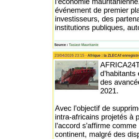
l’économie mauritanienne. 
événement de premier plan
investisseurs, des partena
institutions publiques, a
Source :
Tasiast Mauritanie
23/04/2026 23:15 -
Afrique : la ZLECAf enregist
AFRICA24TV 
d’habitants 
des avancée
2021.
Avec l’objectif de suppr
intra-africains projetés à 
l’accord s’affirme comme 
continent, malgré des disp