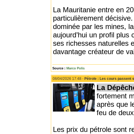
La Mauritanie entre en 
particulièrement décisiv
dominée par les mines, la
aujourd’hui un profil plus
ses richesses naturelles en
davantage créateur de val
Source :
Marco Polis
08/04/2026 17:48 -
Pétrole : Les cours passent s
La Dépêch
fortement m
après que ​l
feu de deu
Les prix du pétrole ‌sont r