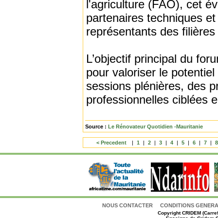
l'agriculture (FAO), cet é
partenaires techniques et 
représentants des filières
L’objectif principal du fo
pour valoriser le potentie
sessions plénières, des p
professionnelles ciblées e
Source :
Le Rénovateur Quotidien -Mauritanie
< Precedent
|
1
|
2
|
3
|
4
|
5
|
6
|
7
|
NOUS CONTACTER
CONDITIONS GENERAL
Copyright
CRIDEM (Carref