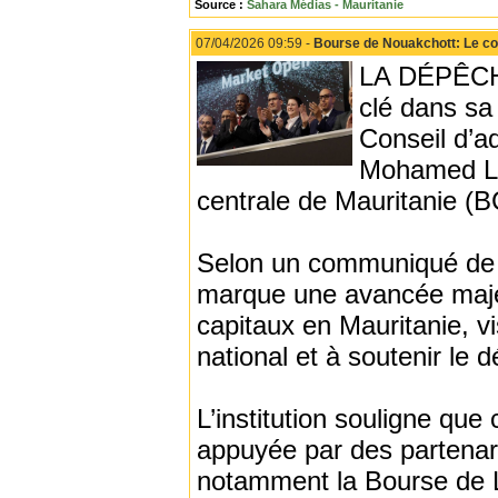
Source :
Sahara Médias - Mauritanie
07/04/2026 09:59 -
Bourse de Nouakchott: Le co
LA DÉPÊCHE
clé dans sa
Conseil d’ad
Mohamed Le
centrale de Mauritanie (
Selon un communiqué de l
marque une avancée maje
capitaux en Mauritanie, v
national et à soutenir l
L’institution souligne que 
appuyée par des partenari
notamment la Bourse de 