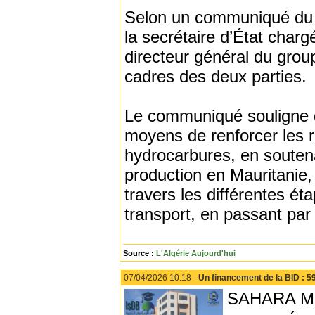
Selon un communiqué du m
la secrétaire d’État char
directeur général du gro
cadres des deux parties.
Le communiqué souligne q
moyens de renforcer les 
hydrocarbures, en soutena
production en Mauritanie,
travers les différentes ét
transport, en passant par 
Source :
L'Algérie Aujourd'hui
07/04/2026 10:18 -
Un financement de la BID : 59
SAHARA MÉD