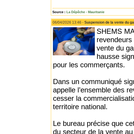
Source :
La Dépêche - Mauritanie
06/04/2026 13:46 -
Suspension de la vente du g
SHEMS MAAR
revendeurs 
vente du ga
hausse signi
pour les commerçants.
Dans un communiqué signé
appelle l’ensemble des re
cesser la commercialisati
territoire national.
Le bureau précise que cet
du secteur de la vente au