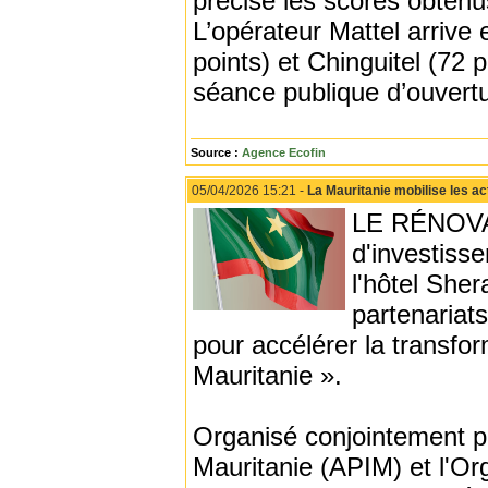
précise les scores obtenus
L’opérateur Mattel arrive 
points) et Chinguitel (72 
séance publique d’ouvertur
Source :
Agence Ecofin
05/04/2026 15:21 -
La Mauritanie mobilise les a
LE RÉNOVA
d'investisse
l'hôtel She
partenariats
pour accélérer la transfo
Mauritanie ».
Organisé conjointement p
Mauritanie (APIM) et l'Or