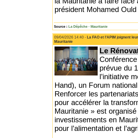
la Mauritanie à faire face
président Mohamed Ould 
Source :
La Dépêche - Mauritanie
09/04/2026 14:40 -
La FAO et l’APIM joignent leur
Mauritanie
Le Rénovat
Conférence 
prévue du 1
l’initiative
Hand), un Forum national 
Renforcer les partenariats,
pour accélérer la transfo
Mauritanie » est organis
investissements en Maurit
pour l’alimentation et l’ag