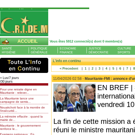
Authentification
Pour S'authentifier veuillez fournir votre
Pseudo et Mot de passer et cliquez sur : Se
connecter
Pseudo
ACCUEIL
Vous êtes 5912 connecté(s) dont 0 membre(s)
Liste des membres en ligne (0)
SANTÉ
POLITIQUE
ECONOMIE
JUSTICE
CULTURE
Mot de passe
HYGIÈNE
GÉNÉRALE
FINANCE
DÉMOCRATIE
SPORTS
L'info en continu
< Precedent
|
1
|
2
|
3
|
4
|
5
|
6
|
7
|
Mot de passe oublié
+ Lus/7 jours
11/04/2026 02:58 -
Mauritanie-FMI : annonce d’
/30 jours
EN BREF | 
Pour une retraite digne en
Mauritanie : relever...
internationa
La Mauritanie lance une
campagne de semis...
vendredi 10 
Nouakchott face à la montée de
l’insécurité...
La mémoire effacée : quand la
La fin de cette mission a
mairie de...
Mauritanie : le gouvernement
réuni le ministre maurita
renforce le...
Examens nationaux : En