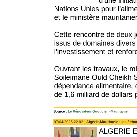
d’une initia
Nations Unies pour l’alimen
et le ministère mauritani
Cette rencontre de deux jo
issus de domaines divers l
l’investissement et renfor
Ouvrant les travaux, le m
Soileimane Ould Cheikh Si
dépendance alimentaire, d
de 1,6 milliard de dollars 
Source :
Le Rénovateur Quotidien -Mauritanie
07/04/2026 22:02 -
Algérie-Mauritanie : les éch
ALGERIE ECO