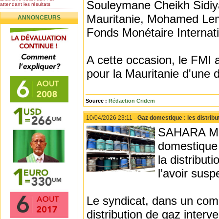
Souleymane Cheikh Sidiya
attendant les résultats
Nomination de l’Honorable Diye
Mauritanie, Mohamed Lemi
ANNONCEURS
Ba au poste de...
Mauritanie : les résultats du
Fonds Monétaire Internati
baccalauréat 2026...
Mauritanie : Les 10 premiers au
BEPC 2026
A cette occasion, le FM
Un syndicat de l’enseignement
rejette la...
pour la Mauritanie d'une 
Source :
Rédaction Cridem
10/04/2026 23:11 -
Gaz domestique : les distrib
SAHARA MED
domestique 
la distribut
l’avoir sus
Le syndicat, dans un comm
distribution de gaz interve