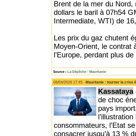
Brent de la mer du Nord,
dollars le baril ⁠à 07h54 
Intermediate, WTI) de 16
Les prix du gaz chutent é
Moyen-Orient, le contrat 
l’Europe, perdant plus d
Source :
La Dépêche - Mauritanie
08/04/2026 17:45 -
Mauritanie : tourner la crise
Kassataya
de choc éne
pays import
l’illustratio
consommateurs, l’Etat se t
consacrer jusqu’à 13 % du