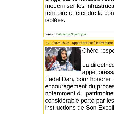
moderniser les infrastruct
territoire et étendre la c
isolées.
Source :
Fatimetou Sow Deyna
08/10/2025 15:26 -
Appel adressé à la Premièr
Chère resp
La directri
appel pres
Fadel Dah, pour honorer le
encouragement du process
notamment du patrimoine m
considérable porté par le
instructions de Son Excel