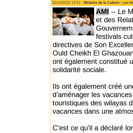
02/10/2025 15:51 -
Ministre de la Culture : Les f
AMI
-- Le M
et des Rela
Gouvernemen
festivals cu
directives de Son Excell
Ould Cheikh El Ghazouani,
ont également constitué u
solidarité sociale.
Ils ont également créé un
d’aménager les vacances e
touristiques des wilayas de
vacances dans une atmosph
C’est ce qu’il a déclaré l