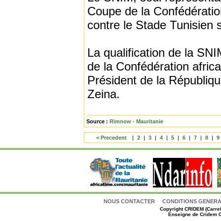
Coupe de la Confédération,
contre le Stade Tunisien s
La qualification de la SN
de la Confédération africa
Président de la Républiqu
Zeina.
Source :
Rimnow - Mauritanie
< Precedent
|
2
|
3
|
4
|
5
|
6
|
7
|
8
|
9
NOUS CONTACTER
CONDITIONS GENERAL
Copyright
CRIDEM (Carref
Enseigne de Cridem C