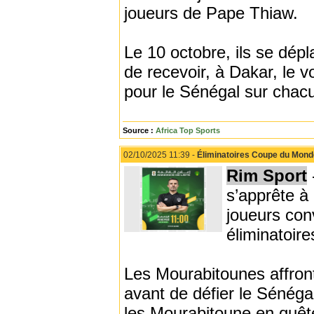
joueurs de Pape Thiaw.
Le 10 octobre, ils se dép
de recevoir, à Dakar, le v
pour le Sénégal sur chac
Source :
Africa Top Sports
02/10/2025 11:39 -
Éliminatoires Coupe du Monde
Rim Sport
s’apprête à 
joueurs con
éliminatoir
Les Mourabitounes affront
avant de défier le Sénéga
les Mourabitoune en quêt