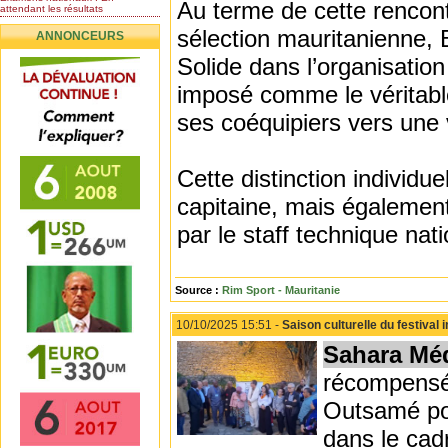
Au terme de cette rencontr
attendant les résultats
Nomination de l’Honorable Diye
sélection mauritanienne,
ANNONCEURS
Ba au poste de...
Mauritanie : les résultats du
Solide dans l’organisation 
baccalauréat 2026...
imposé comme le véritabl
Mauritanie : Les 10 premiers au
BEPC 2026
ses coéquipiers vers une 
Un syndicat de l’enseignement
rejette la...
Cette distinction individue
capitaine, mais également
par le staff technique nati
Source :
Rim Sport - Mauritanie
10/10/2025 15:51 -
Saison culturelle du festival
Sahara Mé
récompensée
Outsamé pour
dans le cad