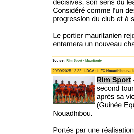
décisives, son sens du le
Considéré comme l’un des 
progression du club et à 
Le portier mauritanien rej
entamera un nouveau chap
Source :
Rim Sport - Mauritanie
29/09/2025 12:22 -
LDCA: le FC Nouadhibou valid
Rim Sport
second tour
après sa vi
(Guinée Equ
Nouadhibou.
Portés par une réalisatio