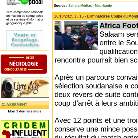
Source :
Sahara Médias - Mauritanie
10/10/2025 13:15 -
Éliminatoires Coupe du Monde
Africa Foo
Salaam sera
entre le So
qualificati
rencontre pourrait bien sc
Après un parcours convai
sélection soudanaise a co
deux revers de suite cont
coup d’arrêt à leurs ambit
CLASSEMENT
Moy. 3 derniers mois
Avec 12 points et une tr
conserve une mince possib
du résultat du match entr