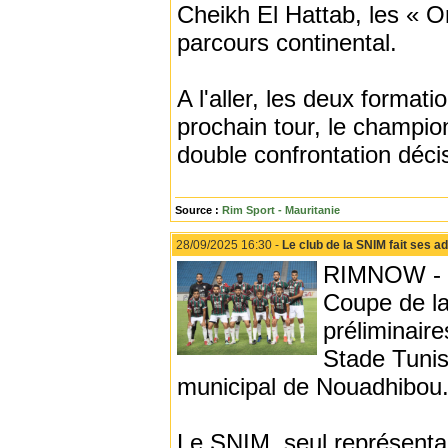
Cheikh El Hattab, les « Or
parcours continental.
A l'aller, les deux formati
prochain tour, le champio
double confrontation déci
Source :
Rim Sport - Mauritanie
28/09/2025 16:30 -
Le club de la SNIM fait ses a
RIMNOW - Le
Coupe de la
préliminair
Stade Tunis
municipal de Nouadhibou
Le SNIM, seul représentan