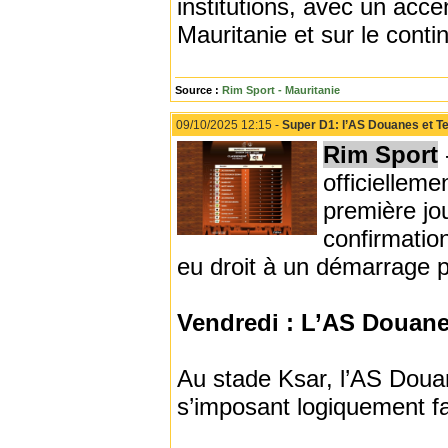
institutions, avec un acce
Mauritanie et sur le contin
Source :
Rim Sport - Mauritanie
09/10/2025 12:15 -
Super D1: l’AS Douanes et Te
Rim Sport
officiellem
première jo
confirmatio
eu droit à un démarrage 
Vendredi : L’AS Douanes
Au stade Ksar, l’AS Douan
s’imposant logiquement f