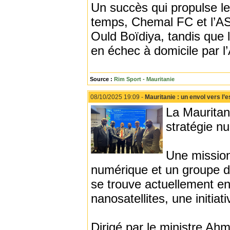
Un succès qui propulse l
temps, Chemal FC et l’AS
Ould Boïdiya, tandis que 
en échec à domicile par l
Source :
Rim Sport - Mauritanie
08/10/2025 19:09 -
Mauritanie : un envol vers l
La Mauritan
stratégie n
Une mission
numérique et un groupe d
se trouve actuellement en
nanosatellites, une initiat
Dirigé par le ministre A