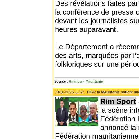
Des révélations faites pa
la conférence de presse o
devant les journalistes su
heures auparavant.
Le Département a récemme
des arts, marquées par l’or
folkloriques sur une pério
Source :
Rimnow - Mauritanie
08/10/2025 11:57 -
FIFA: la Mauritanie obtient u
Rim Sport
la scène int
Fédération i
annoncé la 
Fédération mauritanienne