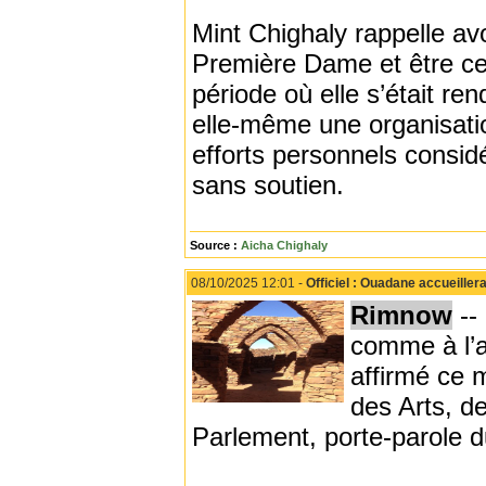
Mint Chighaly rappelle av
Première Dame et être cer
période où elle s’était re
elle-même une organisation
efforts personnels consid
sans soutien.
Source :
Aicha Chighaly
08/10/2025 12:01 -
Officiel : Ouadane accueiller
Rimnow
--
comme à l’
affirmé ce m
des Arts, d
Parlement, porte-parole