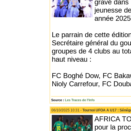
gravé dans 
jeunesse de 
année 2025, 
Le parrain de cette éditi
Secrétaire général du gou
groupes de 4 clubs au tot
haut niveau :
FC Boghé Dow, FC Bakaw,
Nioly Carrefour, FC Dou
Source :
Les Traces de l'Info
06/10/2025 10:31 -
Tournoi UFOA A U17 : Sénéga
AFRICA TOP
pour la pro