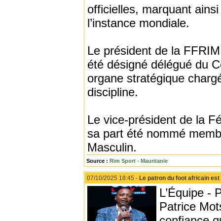
officielles, marquant ain
l’instance mondiale.
Le président de la FFRIM
été désigné délégué du Co
organe stratégique chargé
discipline.
Le vice-président de la F
sa part été nommé membr
Masculin.
Source :
Rim Sport - Mauritanie
07/10/2025 18:45 -
Le patron du foot africain e
L’Équipe - P
Patrice Mot
confiance q