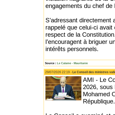
engagements du chef de l’
S’adressant directement a
rappelé que celui-ci avai
respect de la Constitution
l’encouragent à briguer un
intérêts personnels.
Source :
Le Calame - Mauritanie
29/07/2026 22:19 -
Le Conseil des ministres val
AMI - Le Con
2026, sous 
Mohamed O
République.