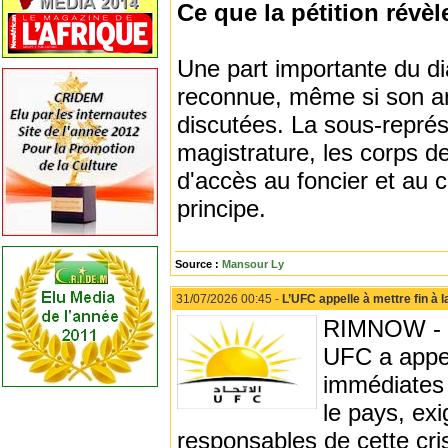
Ce que la pétition révèl
Une part importante du di
reconnue, même si son am
discutées. La sous-représ
magistrature, les corps de
d'accès au foncier et au 
principe.
Source :
Mansour Ly
31/07/2026 00:45 -
L’UFC appelle à mettre fin à 
RIMNOW - L
UFC a appe
immédiates 
le pays, exi
responsables de cette cr