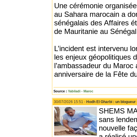
Une cérémonie organisée l
au Sahara marocain a donn
sénégalais des Affaires 
de Mauritanie au Sénéga
L’incident est intervenu l
les enjeux géopolitiques 
l’ambassadeur du Maroc a
anniversaire de la Fête d
Source :
Yabiladi - Maroc
30/07/2026 15:51 -
Hodh El Gharbi : un blogueu
SHEMS MAAR
sans lendem
nouvelle fa
a réalisé u