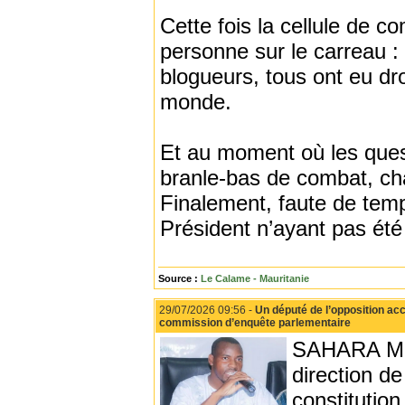
Cette fois la cellule de c
personne sur le carreau : 
blogueurs, tous ont eu dro
monde.
Et au moment où les ques
branle-bas de combat, cha
Finalement, faute de temps
Président n’ayant pas été
Source :
Le Calame - Mauritanie
29/07/2026 09:56 -
Un député de l’opposition acc
commission d’enquête parlementaire
SAHARA MED
direction d
constitutio