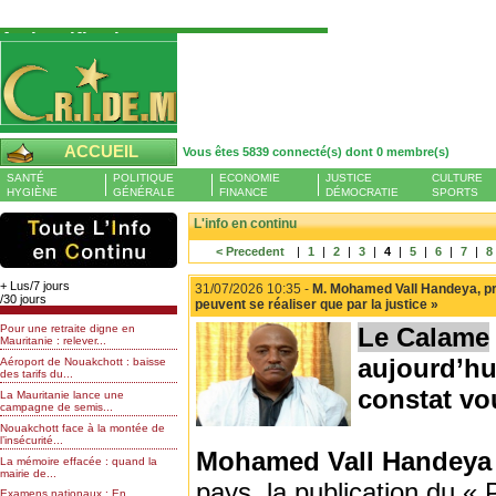
Authentification
Pour S'authentifier veuillez fournir votre
Pseudo et Mot de passer et cliquez sur : Se
connecter
Pseudo
ACCUEIL
Vous êtes 5839 connecté(s) dont 0 membre(s)
Liste des membres en ligne (0)
SANTÉ
POLITIQUE
ECONOMIE
JUSTICE
CULTURE
Mot de passe
HYGIÈNE
GÉNÉRALE
FINANCE
DÉMOCRATIE
SPORTS
L'info en continu
< Precedent
|
1
|
2
|
3
|
4
|
5
|
6
|
7
|
8
Mot de passe oublié
+ Lus/7 jours
31/07/2026 10:35 -
M. Mohamed Vall Handeya, prés
/30 jours
peuvent se réaliser que par la justice »
Pour une retraite digne en
Le Calame
Mauritanie : relever...
aujourd’hu
Aéroport de Nouakchott : baisse
des tarifs du...
constat vou
La Mauritanie lance une
campagne de semis...
Nouakchott face à la montée de
l’insécurité...
Mohamed Vall Handeya
La mémoire effacée : quand la
mairie de...
pays, la publication du « 
Examens nationaux : En