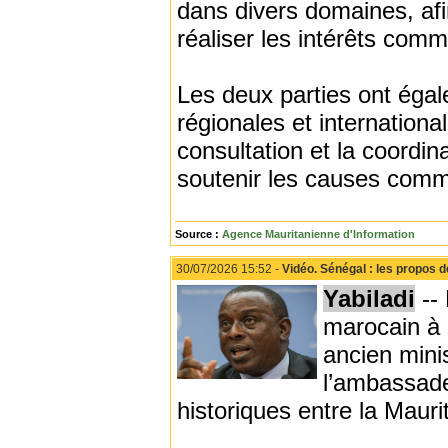
dans divers domaines, afin
réaliser les intérêts com
Les deux parties ont éga
régionales et internationa
consultation et la coordin
soutenir les causes com
Source :
Agence Mauritanienne d'Information
30/07/2026 15:52 -
Vidéo. Sénégal : les propos 
Yabiladi
-- 
marocain à 
ancien mini
l’ambassade
historiques entre la Mauri