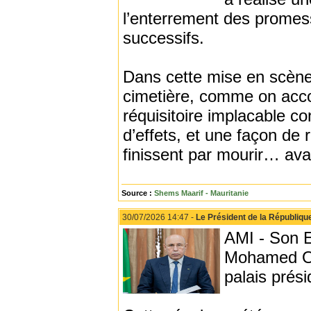
l’enterrement des promess
successifs.
Dans cette mise en scène,
cimetière, comme on acc
réquisitoire implacable c
d’effets, et une façon de 
finissent par mourir… ava
Source :
Shems Maarif - Mauritanie
30/07/2026 14:47 -
Le Président de la République
AMI - Son E
Mohamed Oul
palais prés