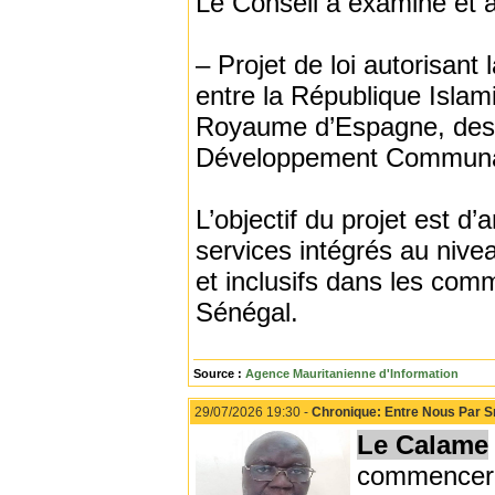
Le Conseil a examiné et a
– Projet de loi autorisant 
entre la République Islami
Royaume d’Espagne, desti
Développement Communaut
L’objectif du projet est d’
services intégrés au nive
et inclusifs dans les comm
Sénégal.
Source :
Agence Mauritanienne d'Information
29/07/2026 19:30 -
Chronique: Entre Nous Par S
Le Calame
commencer. 