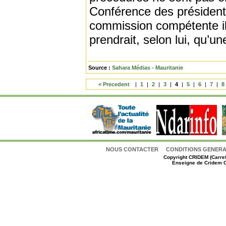
Conférence des président
commission compétente il
prendrait, selon lui, qu’u
Source :
Sahara Médias - Mauritanie
< Precedent
|
1
|
2
|
3
|
4
|
5
|
6
|
7
|
8
NOUS CONTACTER
CONDITIONS GENERAL
Copyright
CRIDEM (Carref
Enseigne de Cridem C