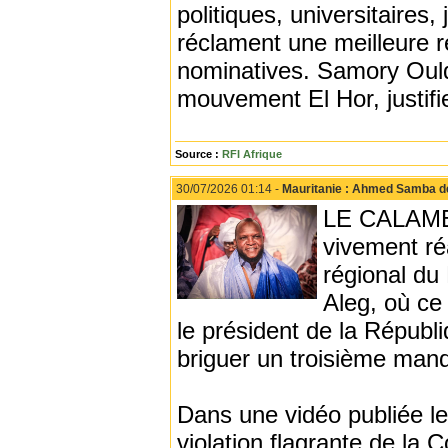
politiques, universitaires,
réclament une meilleure r
nominatives. Samory Ould 
mouvement El Hor, justifie 
Source :
RFI Afrique
30/07/2026 01:14 -
Mauritanie : Ahmed Samba dén
LE CALAME 
vivement ré
régional du
Aleg, où ce 
le président de la Répub
briguer un troisième mand
Dans une vidéo publiée l
violation flagrante de la 