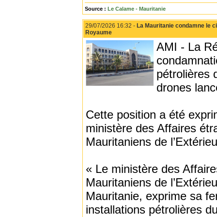
Source :
Le Calame - Mauritanie
29/07/2026 16:32 -
La Mauritanie condamne le cib
Royaume
AMI - La Ré
condamnatio
pétrolières
drones lancé
Cette position a été exp
ministère des Affaires étr
Mauritaniens de l’Extérieur
« Le ministère des Affaire
Mauritaniens de l’Extérie
Mauritanie, exprime sa fe
installations pétrolières