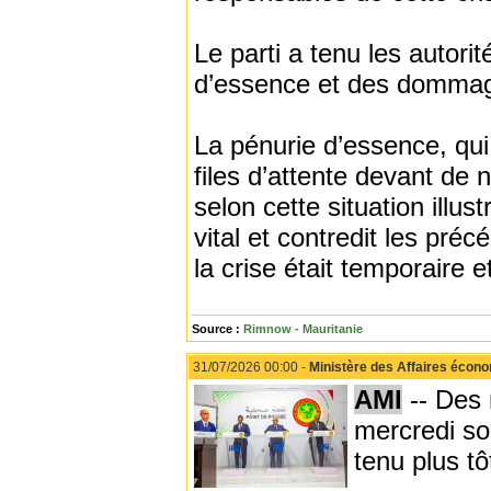
Le parti a tenu les autori
d’essence et des dommage
La pénurie d’essence, qui
files d’attente devant de 
selon cette situation illu
vital et contredit les préc
la crise était temporaire e
Source :
Rimnow - Mauritanie
31/07/2026 00:00 -
Ministère des Affaires écon
AMI
-- Des
mercredi soi
tenu plus tô