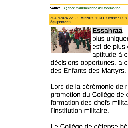
Source :
Agence Mauirtanienne d'Infoormation
30/07/2026 22:30 -
Ministre de la Défense : La 
équipements
Essahraa
-
plus unique
est de plus 
aptitude à 
décisions opportunes, a d
des Enfants des Martyrs,
Lors de la cérémonie de r
promotion du Collège de 
formation des chefs milit
l'institution militaire.
Le Collège de défense bén