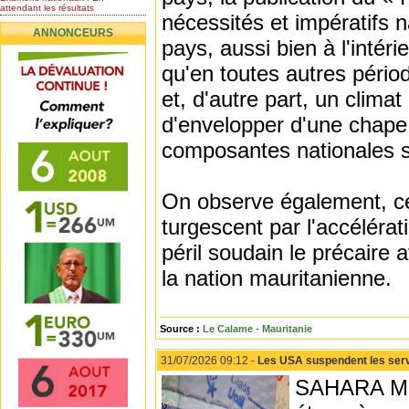
attendant les résultats
nécessités et impératifs n
Nomination de l’Honorable Diye
ANNONCEURS
Ba au poste de...
pays, aussi bien à l'intéri
Mauritanie : les résultats du
baccalauréat 2026...
qu'en toutes autres pério
Mauritanie : Les 10 premiers au
BEPC 2026
et, d'autre part, un clima
Un syndicat de l’enseignement
rejette la...
d'envelopper d'une chape 
composantes nationales s
On observe également, ce
turgescent par l'accéléra
péril soudain le précaire 
la nation mauritanienne.
Source :
Le Calame - Mauritanie
31/07/2026 09:12 -
Les USA suspendent les serv
SAHARA MED