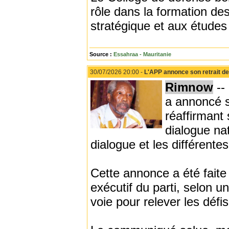
rôle dans la formation de
stratégique et aux études
Source :
Essahraa - Mauritanie
30/07/2026 20:00 -
L'APP annonce son retrait de l
Rimnow
--
a annoncé so
réaffirmant
dialogue na
dialogue et les différente
Cette annonce a été faite
exécutif du parti, selon u
voie pour relever les défi