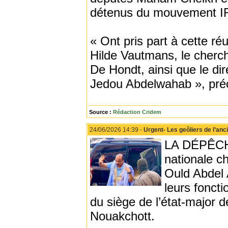
détenus du mouvement I
« Ont pris part à cette r
Hilde Vautmans, le cherch
De Hondt, ainsi que le di
Jedou Abdelwahab », préc
Source :
Rédaction Cridem
24/06/2026 14:39 -
Urgent- Les geôliers de l’anc
LA DÉPÊCHE
nationale c
Ould Abdel 
leurs fonct
du siège de l’état-major d
Nouakchott.