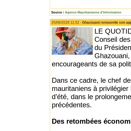
Source :
Agence Mauritanienne d'Information
25/06/2026 11:52 -
Ghazouani renouvelle son app
LE QUOTIDI
Conseil des
du Présiden
Ghazouani, 
encourageants de sa polit
Dans ce cadre, le chef de 
mauritaniens à privilégier
d’été, dans le prolongem
précédentes.
Des retombées économi