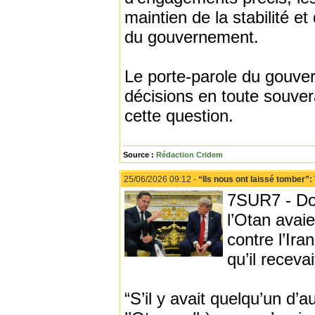
maintien de la stabilité et
du gouvernement.
Le porte-parole du gouve
décisions en toute souver
cette question.
Source :
Rédaction Cridem
25/06/2026 09:12 -
“Ils nous ont laissé tomber”
7SUR7 - Don
l’Otan avaie
contre l’Ira
qu’il receva
“S’il y avait quelqu’un d’