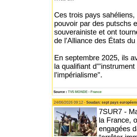
Ces trois pays sahéliens, 
pouvoir par des putschs e
souverainiste et ont tourn
de l'Alliance des États d
En septembre 2025, ils av
la qualifiant d'"instrumen
l'impérialisme".
Source :
TV5 MONDE - France
24/06/2026 09:12 -
Soudan: sept pays européens 
7SUR7 - Mar
la France, 
engagées da