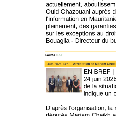
actuellement, aboutisseme
Ould Ghazouani auprès de 
l'information en Mauritan
pleinement, des garantie
sur les exceptions au dro
Bouagila - Directeur du 
Source :
RSF
24/06/2026 14:58 -
Arrestation de Mariam Cheik
EN BREF | #
24 juin 2026
de la situat
indique un 
D’après l’organisation, la 
députés Mariam Cheikh et