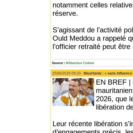
notamment celles relative
réserve.
S’agissant de l’activité pol
Ould Meddou a rappelé qu
l’officier retraité peut êt
Source :
Rédaction Cridem
25/06/2026 09:20 -
Mauritanie : « sans influence
EN BREF | 
mauritanien
2026, que le
libération d
Leur récente libération s
d’engagements précis, les 