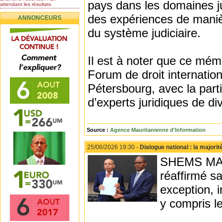
pays dans les domaines ju
attendant les résultats
Nomination de l’Honorable Diye
des expériences de maniè
ANNONCEURS
Ba au poste de...
Mauritanie : les résultats du
du système judiciaire.
baccalauréat 2026...
Mauritanie : Les 10 premiers au
BEPC 2026
Il est à noter que ce mé
Un syndicat de l’enseignement
rejette la...
Forum de droit internation
Pétersbourg, avec la part
d’experts juridiques de d
Source :
Agence Mauritanienne d'Information
25/06/2026 19:30 -
Dialogue national : la majori
SHEMS MAARI
réaffirmé sa
exception, i
y compris le