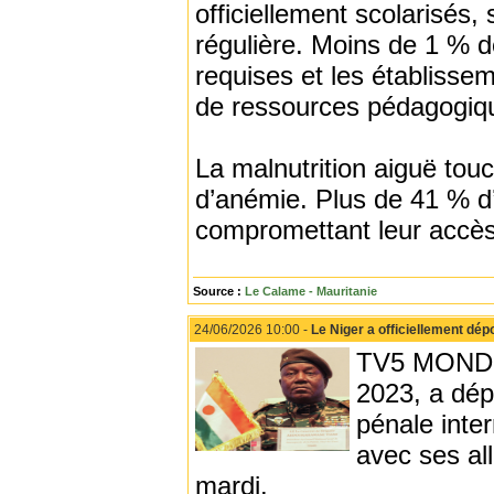
officiellement scolarisés,
régulière. Moins de 1 % 
requises et les établiss
de ressources pédagogiq
La malnutrition aiguë tou
d’anémie. Plus de 41 % d’e
compromettant leur accès
Source :
Le Calame - Mauritanie
24/06/2026 10:00 -
Le Niger a officiellement dép
TV5 MONDE -
2023, a dép
pénale inter
avec ses all
mardi.