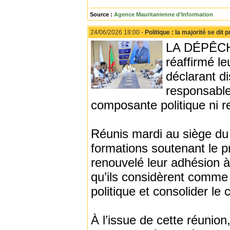
Source :
Agence Mauritanienne d'Information
24/06/2026 18:00 -
Politique : la majorité se dit 
LA DÉPÊCHE 
réaffirmé l
déclarant d
responsable
composante politique ni r
Réunis mardi au siège du 
formations soutenant le 
renouvelé leur adhésion à l
qu’ils considèrent comme 
politique et consolider le
À l’issue de cette réunion