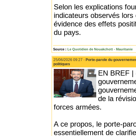
Selon les explications fo
indicateurs observés lors 
évidence des effets positi
du pays.
Source :
Le Quotidien de Nouakchott - Mauritanie
25/06/2026 09:27 -
Porte-parole du gouvernement :
politiques
EN BREF | #
gouvernemen
gouvernemen
de la révisi
forces armées.
A ce propos, le porte-paro
essentiellement de clarifi