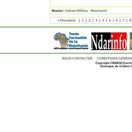
Source :
Sahara Médias - Mauritanie
< Precedent
|
1
|
2
|
3
|
4
|
5
|
6
|
7
|
8
NOUS CONTACTER
CONDITIONS GENERAL
Copyright
CRIDEM (Carref
Enseigne de Cridem C