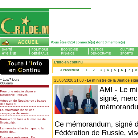
Authentification
Pour S'authentifier veuillez fournir votre
Pseudo et Mot de passer et cliquez sur : Se
connecter
Pseudo
ACCUEIL
Vous êtes 6514 connecté(s) dont 0 membre(s)
Liste des membres en ligne (0)
SANTÉ
POLITIQUE
ECONOMIE
JUSTICE
CULTURE
Mot de passe
HYGIÈNE
GÉNÉRALE
FINANCE
DÉMOCRATIE
SPORTS
L'info en continu
< Precedent
|
1
|
2
|
3
|
4
|
5
|
6
|
7
|
8
Mot de passe oublié
+ Lus/7 jours
25/06/2026 21:00 -
Le ministre de la Justice s
/30 jours
AMI - Le mi
Pour une retraite digne en
Mauritanie : relever...
signé, merc
Aéroport de Nouakchott : baisse
des tarifs du...
mémorandum 
La Mauritanie lance une
campagne de semis...
Nouakchott face à la montée de
Ce mémorandum, signé du 
l’insécurité...
La mémoire effacée : quand la
Fédération de Russie, vise
mairie de...
Examens nationaux : En