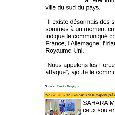
“arrêter im
ville du sud du pays.
”Il existe désormais des 
sommes à un moment critiq
indique le communiqué con
France, l’Allemagne, l’Irla
Royaume-Uni.
“Nous appelons les Force
attaque”, ajoute le comm
Source :
7sur7 - Belgique
24/06/2026 07:32 -
Les partis de la majorité pré
SAHARA MEDI
ceux souten