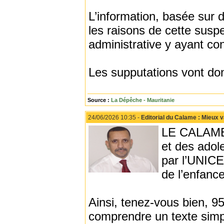
L’information, basée sur 
les raisons de cette suspe
administrative y ayant con
Les supputations vont don
Source :
La Dépêche - Mauritanie
24/06/2026 10:35 -
Editorial du Calame : Mieux 
LE CALAME -
et des adol
par l’UNICE
de l’enfanc
Ainsi, tenez-vous bien, 95
comprendre un texte simp