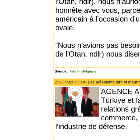
l’Otan, ndlr), nous n’aur
honnête avec vous, parce 
américain à l’occasion d’
ovale.
“Nous n’avions pas besoin 
de l’Otan, ndlr) nous disen
Source :
7sur7 - Belgique
25/06/2026 05:48 -
Les présidents turc et maurit
AGENCE ANA
Türkiye et 
relations g
commerce, de
l’industrie de défense.