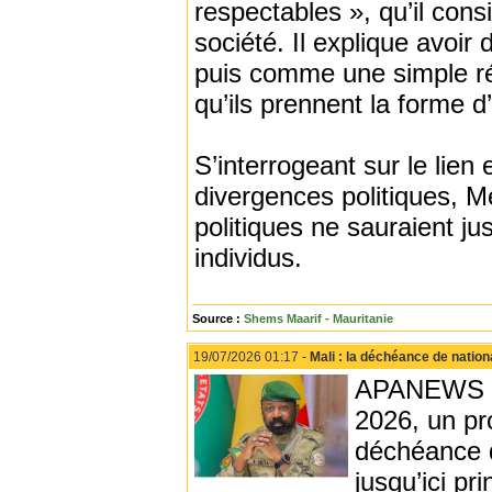
respectables », qu’il con
société. Il explique avoi
puis comme une simple ré
qu’ils prennent la forme d
S’interrogeant sur le lie
divergences politiques, 
politiques ne sauraient ju
individus.
Source :
Shems Maarif - Mauritanie
19/07/2026 01:17 -
Mali : la déchéance de nation
APANEWS - L
2026, un pro
déchéance d
jusqu’ici p