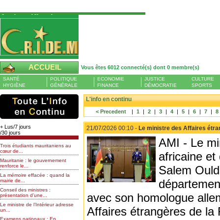
Authentification
Pour S'authentifier veuillez fournir votre
Pseudo et Mot de passer et cliquez sur : Se
connecter
Pseudo
ACCUEIL
Vous êtes 6012 connecté(s) dont 0 membre(s)
Liste des membres en ligne (0)
SANTÉ
POLITIQUE
ECONOMIE
JUSTICE
CULTURE
Mot de passe
HYGIÈNE
GÉNÉRALE
FINANCE
DÉMOCRATIE
SPORTS
L'info en continu
< Precedent
|
1
|
2
|
3
|
4
|
5
|
6
|
7
|
8
Mot de passe oublié
+ Lus/7 jours
21/07/2026 00:10 -
Le ministre des Affaires étr
/30 jours
AMI - Le mi
Trois étudiants mauritaniens au
cœur de...
africaine e
Mauritanie : le gouvernement
renforce le...
Salem Ould 
La mémoire effacée : quand la
département
mairie de...
Conseil des ministres :
avec son homologue allem
présentation d’une...
Le ministre de l’Intérieur adresse
Affaires étrangères de la
un...
Examens nationaux : En