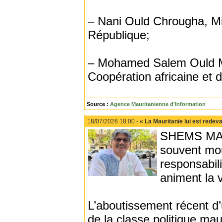
– Nani Ould Chrougha, Mi
République;
– Mohamed Salem Ould Mer
Coopération africaine et d
Source :
Agence Mauritanienne d'Information
18/07/2026 18:00 -
« La Mauritanie lui est rede
SHEMS MAAR
souvent mou
responsabil
animent la v
L’aboutissement récent d’
de la classe politique ma