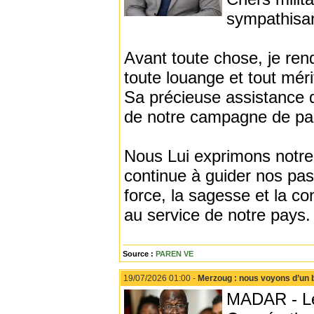
sympathisa
Avant toute chose, je ren
toute louange et tout méri
Sa précieuse assistance 
de notre campagne de pa
Nous Lui exprimons notre
continue à guider nos pas
force, la sagesse et la c
au service de notre pays.
Source :
PAREN VE
19/07/2026 01:00 -
Merzoug : nous voyons d’un bo
MADAR - Le 