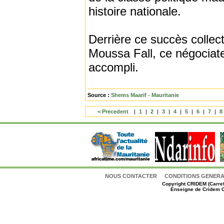
histoire nationale.
Derrière ce succès collec
Moussa Fall, ce négociateu
accompli.
Source :
Shems Maarif - Mauritanie
< Precedent
|
1
|
2
|
3
|
4
|
5
|
6
|
7
|
8
NOUS CONTACTER
CONDITIONS GENERAL
Copyright
CRIDEM (Carref
Enseigne de Cridem C