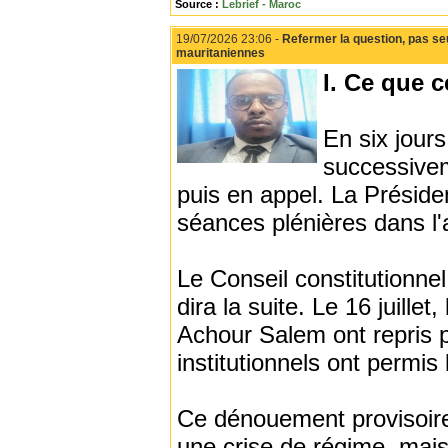
Source :
Lebrief - Maroc
19/07/2026 23:06 -
Refermer la question, pas seu
mauritaniennes
I. Ce que c
En six jours
successivem
puis en appel. La Préside
séances plénières dans l'a
Le Conseil constitutionne
dira la suite. Le 16 juil
Achour Salem ont repris 
institutionnels ont permis
Ce dénouement provisoire 
une crise de régime, mais