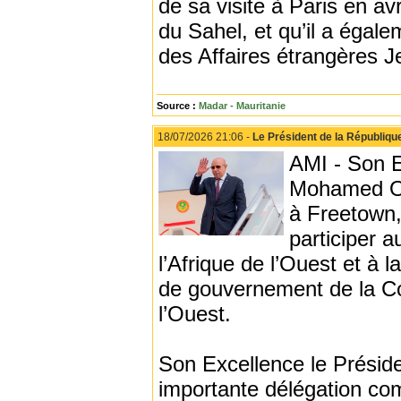
de sa visite à Paris en avr
du Sahel, et qu’il a égale
des Affaires étrangères J
Source :
Madar - Mauritanie
18/07/2026 21:06 -
Le Président de la Républiqu
AMI - Son E
Mohamed Oul
à Freetown,
participer a
l’Afrique de l’Ouest et à 
de gouvernement de la C
l’Ouest.
Son Excellence le Présid
importante délégation c