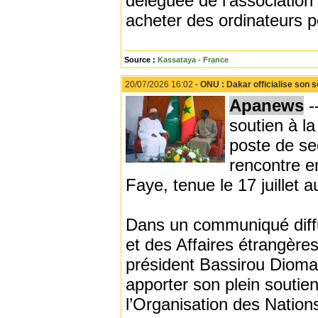
déléguée de l’association 
acheter des ordinateurs p
Source :
Kassataya - France
20/07/2026 16:02 -
ONU : Dakar officialise son s
Apanews
-
soutien à l
poste de se
rencontre e
Faye, tenue le 17 juillet 
Dans un communiqué diffusé
et des Affaires étrangères
président Bassirou Dioma
apporter son plein soutien
l’Organisation des Nation