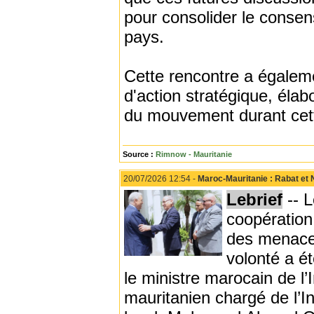
pour consolider le consens
pays.
Cette rencontre a égaleme
d'action stratégique, élab
du mouvement durant cett
Source :
Rimnow - Mauritanie
20/07/2026 12:54 -
Maroc-Mauritanie : Rabat et 
Lebrief
-- L
coopération
des menaces
volonté a é
le ministre marocain de l’
mauritanien chargé de l’I