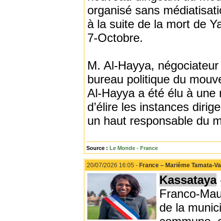
organisé sans médiatisatio
à la suite de la mort de Y
7-Octobre.
M. Al-Hayya, négociateur
bureau politique du mouv
Al-Hayya a été élu à une 
d’élire les instances dir
un haut responsable du m
Source :
Le Monde - France
20/07/2026 16:05 -
France – Marième Tamata-Var
Kassataya
Franco-Maur
de la munici