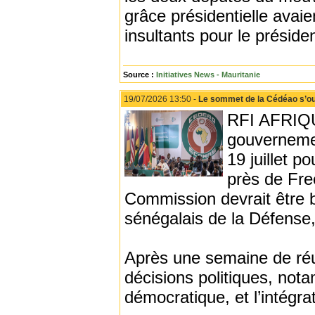
grâce présidentielle ava
insultants pour le préside
Source :
Initiatives News - Mauritanie
19/07/2026 13:50 -
Le sommet de la Cédéao s’ouv
RFI AFRIQUE
gouverneme
19 juillet p
près de Fre
Commission devrait être b
sénégalais de la Défense,
Après une semaine de réu
décisions politiques, not
démocratique, et l’intégr