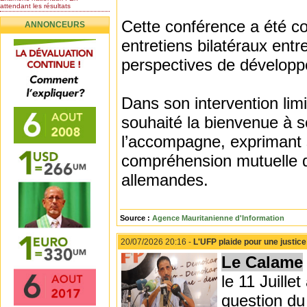
attendant les résultats
Nomination de l’Honorable Diye
Cette conférence a été co
ANNONCEURS
Ba au poste de...
Mauritanie : les résultats du
entretiens bilatéraux entr
baccalauréat 2026...
perspectives de développ
Mauritanie : Les 10 premiers au
BEPC 2026
Un syndicat de l’enseignement
rejette la...
Dans son intervention limi
souhaité la bienvenue à s
l’accompagne, exprimant sa
compréhension mutuelle qu
allemandes.
Source :
Agence Mauritanienne d'Information
20/07/2026 20:16 -
L'UFP plaide pour une justice
Le Calame
le 11 Juill
question du