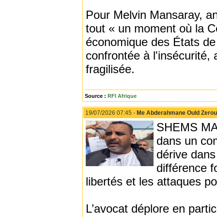
Pour Melvin Mansaray, ana
tout « un moment où la C
économique des États de 
confrontée à l'insécurité,
fragilisée.
Source :
RFI Afrique
19/07/2026 07:45 -
Me Abderahmane Ould Zeroug 
SHEMS MAA
dans un com
dérive dans 
différence 
libertés et les attaques p
L’avocat déplore en parti