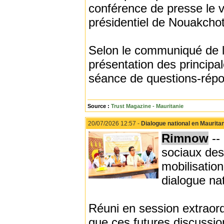
conférence de presse le v
présidentiel de Nouakchot
Selon le communiqué de l
présentation des principal
séance de questions-répo
Source :
Trust Magazine - Mauritanie
20/07/2026 12:57 -
Dialogue national en Maurita
Rimnow
--
sociaux des 
mobilisatio
dialogue na
Réuni en session extraordi
que ces futures discussio