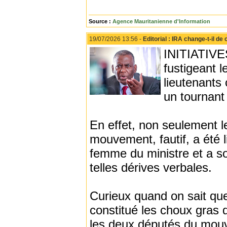
Source :
Agence Mauritanienne d'Information
19/07/2026 13:56 -
Editorial : IRA change-t-il de
INITIATIVE
fustigeant l
lieutenants 
un tournant
En effet, non seulement l
mouvement, fautif, a été
femme du ministre et a s
telles dérives verbales.
Curieux quand on sait que
constitué les choux gras
les deux députés du mouv