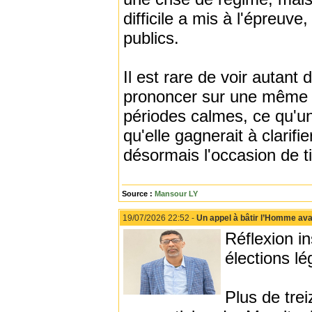
difficile a mis à l'épreuve
publics.
Il est rare de voir autant 
prononcer sur une même q
périodes calmes, ce qu'une
qu'elle gagnerait à clarifie
désormais l'occasion de t
Source :
Mansour LY
19/07/2026 22:52 -
Un appel à bâtir l’Homme avant
Réflexion in
élections lé
Plus de tre