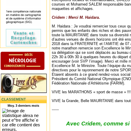
courses et Mohamed SALEM responsable bande
maquettes et affichages.
Cridem : Merci M. Haidara.
M. Haidara : Je voudrai remercier tous ceux q
permis que les enfants des riches et des pauvre
toute la MAURITANIE dans toute sa diversité 
d’autres venues de divers horizons ont été en
2018 dans la FRATERNITE et l’AMITIE de 07 à 
notre marathon remercie son Excellence le M
sa délégation qui se sont déplacés au bureau
22h 30 à 00h 30 à quelques heures du départ 
encourager (voir SVP l’image). Merci et mille
Excellence M. le Ministre. Toute l’équipe du m
directives pour le rayonnement de notre SP
Etaient absents à ce grand rendez-vous social
Président du Comité National Olympique (CNO) 
Fédération Nationale d’Athlétisme (FARIM).
VIVE les MARATHONS « sport de masse » !!!
CLASSEMENT
VIVE la Grande, Belle MAURITANIE dans toute 
Moy. 3 derniers mois
------
Avec Cridem, comme si v