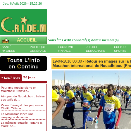
Jeu, 6 Août 2026 -
15:22:27
ACCUEIL
Vous êtes 4918 connecté(s) dont 0 membre(s)
SANTÉ
POLITIQUE
ECONOMIE
JUSTICE
CULTURE
HYGIÈNE
GÉNÉRALE
FINANCE
DÉMOCRATIE
SPORTS
19-04-2018 08:30 -
Retour en images sur la 
Marathon international de Nouadhibou [Ph
/30 jours
+ Lus/7 jours
Pour une retraite digne en
Mauritanie : relever...
Aéroport de Nouakchott : baisse
des tarifs du...
Vidéo. Sénégal : les propos de
Cheikh Tidiane...
La Mauritanie lance une
campagne de semis...
La mémoire effacée : quand la
mairie de...