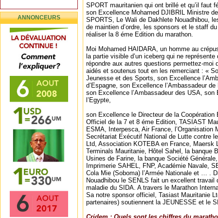
SPORT mauritanien qui ont brillé et qu’il faut fél
son Excellence Mohamed DJIBRIL Ministre d
ANNONCEURS
SPORTS, Le Wali de Dakhlete Nouadhibou, les au
de maintien d’ordre, les sponsors et le staff d
réaliser la 8 éme Edition du marathon.
Moi Mohamed HAIDARA, un homme au crépuscu
la partie visible d’un iceberg qui ne représen
répondre aux autres questions permettez-moi d
aidés et soutenus tout en les remerciant : « So
Jeunesse et des Sports, son Excellence l’A
d’Espagne, son Excellence l’Ambassadeur de l
son Excellence l’Ambassadeur des USA, son 
l’Egypte,
son Excellence le Directeur de la Coopération
Officiel de la 7 et 8 éme Edition, TASIAST Ma
ESMA, Interpesca, Air France, l’Organisation 
Secrétariat Exécutif National de Lutte contre 
Ltd, Association KOTEBA en France, Maersk 
Terminals Mauritanie, Hôtel Sahel, la banque 
Usines de Farine, la banque Société Général
Imprimerie SAHEL, FNP, Académie Navale,
Cola Mie (Soboma) l’Armée Nationale et … . Da
Nouadhibou le SENLS fait un excellent travail 
maladie du SIDA. A travers le Marathon Intern
Sa notre sponsor officiel, Tasiast Mauritanie 
partenaires) soutiennent la JEUNESSE et le 
Cridem : Quels sont les chiffres du marath