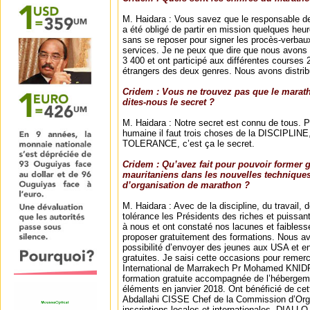
M. Haidara : Vous savez que le responsable 
a été obligé de partir en mission quelques heu
sans se reposer pour signer les procès-verbau
services. Je ne peux que dire que nous avons 
3 400 et ont participé aux différentes courses 
étrangers des deux genres. Nous avons distribu
Cridem : Vous ne trouvez pas que le marath
dites-nous le secret ?
M. Haidara : Notre secret est connu de tous. 
humaine il faut trois choses de la DISCIPLINE
TOLERANCE, c’est ça le secret.
Cridem : Qu’avez fait pour pouvoir former 
mauritaniens dans les nouvelles techniques
d’organisation de marathon ?
M. Haidara : Avec de la discipline, du travail, 
tolérance les Présidents des riches et puissa
à nous et ont constaté nos lacunes et faiblesse
proposer gratuitement des formations. Nous av
possibilité d’envoyer des jeunes aux USA et e
gratuites. Je saisi cette occasions pour remer
International de Marrakech Pr Mohamed KNIDRI 
formation gratuite accompagnée de l’hébergem
éléments en janvier 2018. Ont bénéficié de ce
Abdallahi CISSE Chef de la Commission d’Orga
inscriptions locales et internationales, DIAL