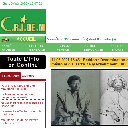
Sam, 8 Août 2026 -
13:07:53
ACCUEIL
Vous êtes 5395 connecté(s) dont 0 membre(s)
SANTÉ
POLITIQUE
ECONOMIE
JUSTICE
CULTURE
HYGIÈNE
GÉNÉRALE
FINANCE
DÉMOCRATIE
SPORTS
11-05-2021 18:45 -
Pétition : Dénomination d
mémoire du Trarza Yélly Ndieumbeut FALL
/30 jours
+ Lus/7 jours
Pour une retraite digne en
Mauritanie : relever...
La Mauritanie lance une
campagne de semis...
Nouakchott face à la montée de
l’insécurité...
La mémoire effacée : quand la
mairie de...
Mauritanie : le gouvernement
renforce le...