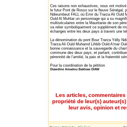
Ces raisons non exhaustives, nous ont motivé à 
le futur Pont de Rosso sur le fleuve Sénégal, 
Ndieumbeut FALL où Emir du Trarza Ali Ould 
Ould Al Muhtar un personnage qui a su magnifie
multiséculaires entre la Mauritanie de son pèr
va relier symboliquement ce supplément de mo
échanges entre les deux pays à travers une tell
La dénomination du pont Bour Trarza Yélly N
Trarza Ali Ould Muhamd Lihbib Ould A'mar Ould 
bonne connaissance et la sauvegarde du charm
commune des deux pays, et partant, contribuer
pérennité de l’amitié, la paix et la fraternité s
Pour la coordination de la pétition
Diawdine Amadou Bakhaw DIAW
Les articles, commentaires 
propriété de leur(s) auteur(s
leur avis, opinion et r