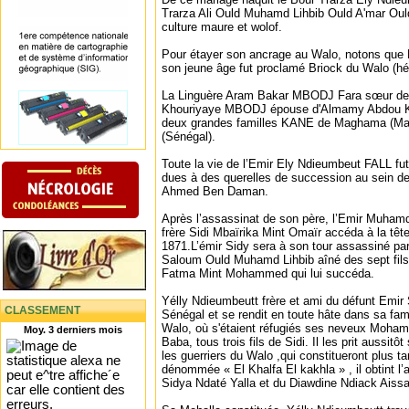
Trarza Ali Ould Muhamd Lihbib Ould A'mar Ould
culture maure et wolof.
Pour étayer son ancrage au Walo, notons que
son jeune âge fut proclamé Briock du Walo (hér
La Linguère Aram Bakar MBODJ Fara sœur de
Khouriyaye MBODJ épouse d'Almamy Abdou Kh
deux grandes familles KANE de Maghama (Mauri
(Sénégal).
Toute la vie de l’Emir Ely Ndieumbeut FALL fu
dues à des querelles de succession au sein de
Ahmed Ben Daman.
Après l’assassinat de son père, l’Emir Muhamd
frère Sidi Mbaïrika Mint Omaïr accéda à la tête
1871.L’émir Sidy sera à son tour assassiné pa
Saloum Ould Muhamd Lihbib aîné des sept fil
Fatma Mint Mohammed qui lui succéda.
Yélly Ndieumbeutt frère et ami du défunt Emir S
CLASSEMENT
Sénégal et se rendit en toute hâte dans sa fam
Walo, où s'étaient réfugiés ses neveux Moha
Moy. 3 derniers mois
Baba, tous trois fils de Sidi. Il les prit aussitô
les guerriers du Walo ,qui constitueront plus ta
dénommée « El Khalfa El kakhla » , il obtint l
Sidya Ndaté Yalla et du Diawdine Ndiack Ais