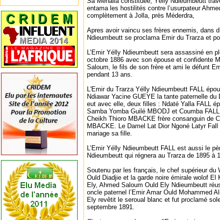
Sa Mehalla constituée, Yélly Ndieumbeutt trave
entama les hostilités contre l’usurpateur Ahmed
complètement à Jolla, près Méderdra,
Apres avoir vaincu ses frères ennemis, dans d
Ndieumbeutt se proclama Emir du Trarza et por
L’Emir Yélly Ndieumbeutt sera assassiné en ple
octobre 1886 avec son épouse et confidente
Saloum, le fils de son frère et ami le défunt Em
pendant 13 ans.
L'Emir du Trarza Yélly Ndieumbeutt FALL épou
Ndiawar Yacine GUEYE la tante paternelle du
eut avec elle, deux filles : Ndaté Yalla FALL 
Samba Yomba Guilé MBODJ et Coumba FALL Yé
Cheikh Thioro MBACKE frère consanguin de
MBACKE. Le Damel Lat Dior Ngoné Latyr Fall l
mariage sa fille.
L’Emir Yélly Ndieumbeutt FALL est aussi le p
Ndieumbeutt qui régnera au Trarza de 1895 à 
Soutenu par les français, le chef supérieur 
Ould Diadjie et la garde noire émirale wolof El
Ely, Ahmed Saloum Ould Ely Ndieumbeutt réuss
oncle paternel l’Emir Amar Ould Mohammed A
Ely revêtit le seroual blanc et fut proclamé so
septembre 1891.