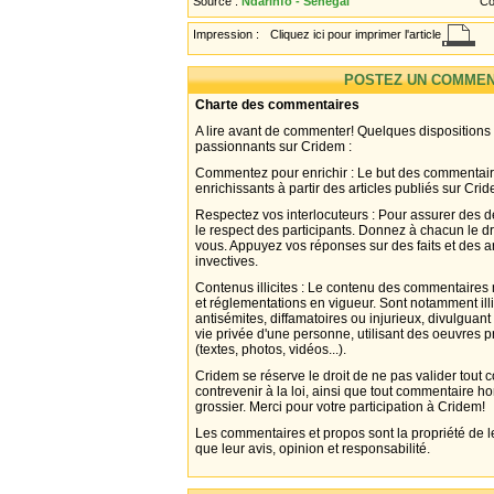
Source :
Ndarinfo - Sénégal
Co
Impression :
Cliquez ici pour imprimer l'article
POSTEZ UN COMMEN
Charte des commentaires
A lire avant de commenter! Quelques dispositions
passionnants sur Cridem :
Commentez pour enrichir : Le but des commentair
enrichissants à partir des articles publiés sur Cri
Respectez vos interlocuteurs : Pour assurer des d
le respect des participants. Donnez à chacun le d
vous. Appuyez vos réponses sur des faits et des 
invectives.
Contenus illicites : Le contenu des commentaires n
et réglementations en vigueur. Sont notamment illi
antisémites, diffamatoires ou injurieux, divulguant
vie privée d'une personne, utilisant des oeuvres p
(textes, photos, vidéos...).
Cridem se réserve le droit de ne pas valider tout
contrevenir à la loi, ainsi que tout commentaire h
grossier. Merci pour votre participation à Cridem!
Les commentaires et propos sont la propriété de l
que leur avis, opinion et responsabilité.