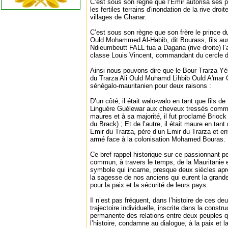
C’est sous son règne que l’Emir autorisa ses 
les fertiles terrains d'inondation de la rive dr
villages de Ghanar.
C’est sous son règne que son frère le prince 
Ould Mohammed Al-Habib, dit Bourass, fils aus
Ndieumbeutt FALL tua a Dagana (rive droite) l’
classe Louis Vincent, commandant du cercle 
Ainsi nous pouvons dire que le Bour Trarza Y
du Trarza Ali Ould Muhamd Lihbib Ould A'mar O
sénégalo-mauritanien pour deux raisons :
D’un côté, il était walo-walo en tant que fils 
Linguère Guélewar aux cheveux tressés comme
maures et à sa majorité, il fut proclamé Briock
du Brack) ; Et de l’autre, il était maure en tant
Emir du Trarza, père d’un Emir du Trarza et enf
armé face à la colonisation Mohamed Bouras.
Ce bref rappel historique sur ce passionnant
commun, à travers le temps, de la Mauritanie 
symbole qui incarne, presque deux siècles apr
la sagesse de nos anciens qui eurent la grande
pour la paix et la sécurité de leurs pays.
Il n’est pas fréquent, dans l’histoire de ces deu
trajectoire individuelle, inscrite dans la constru
permanente des relations entre deux peuples q
l’histoire, condamne au dialogue, à la paix et la