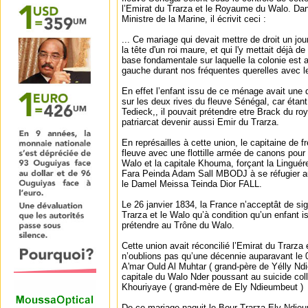
l’Emirat du Trarza et le Royaume du Walo. D
Ministre de la Marine, il écrivit ceci :
... Ce mariage qui devait mettre de droit un jo
la tête d'un roi maure, et qui l'y mettait déjà de 
base fondamentale sur laquelle la colonie est as
gauche durant nos fréquentes querelles avec l
En effet l’enfant issu de ce ménage avait une d
sur les deux rives du fleuve Sénégal, car étant 
Tedieck,, il pouvait prétendre etre Brack du r
patriarcat devenir aussi Emir du Trarza.
En représailles à cette union, le capitaine de 
fleuve avec une flottille armée de canons pour 
Walo et la capitale Khouma, forçant la Linguér
Fara Peinda Adam Sall MBODJ à se réfugier au
le Damel Meissa Teinda Dior FALL.
Le 26 janvier 1834, la France n’acceptât de sig
Trarza et le Walo qu’à condition qu’un enfant 
prétendre au Trône du Walo.
Cette union avait réconcilié l’Emirat du Trarz
n’oublions pas qu’une décennie auparavant le 
A'mar Ould Al Muhtar ( grand-père de Yélly Ndi
capitale du Walo Nder poussant au suicide coll
Khouriyaye ( grand-mère de Ely Ndieumbeut )
De ce mariage naquit le Bour Trarza Ely Ndie