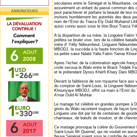
séculaires entre le Sénégal et la Mauritanie, c
assurément un enfant du passé commun des de
ANNONCEURS
pour parachever et parfaire la beauté de leur i
invitons humblement les autorités des deux pa
nom de l’Emir du Trarza Ély Ould Muhamd Lih
aussi connu aussi sous le titre Bour Trarza Y
A la disparition de sa mère, la Linguère Fat
préféra se bruler vive, lors de la célèbre batai
mére d’ Yélly Ndieumbeut, Linguere Ndieumbe
MBODJ, la succéda à la haute fonction de Lin
sa petite sœur Ndaté Yalla Fatim Yamar Kho
Apres l’échec de la colonisation agricole franç
civile secoua le Walo entre le Brack Tédjèk
et le prétendant Dyoss Khérfi Khary Daro MB
Devant la faiblesse de son royaume face aux v
du comptoir de Saint-Louis, la Linguere Ndie
Khouriyaye MBODJ, offrit sa main à l’Emir du
A'mar Ould Al Muhtar.
Le mariage fut célébré en grandes pompes à D
griots du Walo racontent toujours de façon lyri
Linguere une dot par lot de centaines de gourd
chameaux, de bœufs de mouton, et de chèvre
Ce mariage provoqua la colère du Gouverneur 
Saint-Louis Mr Quernel, qui ne voulait en aucu
fleuve Sénégal soient sous le contrôle de cette