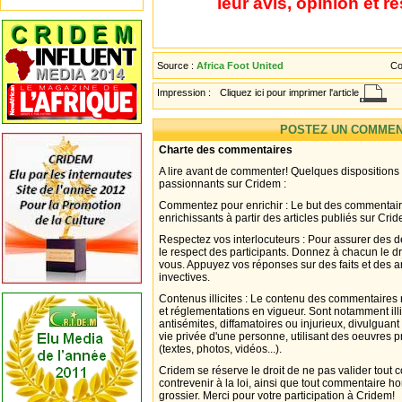
leur avis, opinion et r
Source :
Africa Foot United
Co
Impression :
Cliquez ici pour imprimer l'article
POSTEZ UN COMMEN
Charte des commentaires
A lire avant de commenter! Quelques dispositions
passionnants sur Cridem :
Commentez pour enrichir : Le but des commentair
enrichissants à partir des articles publiés sur Cri
Respectez vos interlocuteurs : Pour assurer des d
le respect des participants. Donnez à chacun le d
vous. Appuyez vos réponses sur des faits et des 
invectives.
Contenus illicites : Le contenu des commentaires n
et réglementations en vigueur. Sont notamment illi
antisémites, diffamatoires ou injurieux, divulguant
vie privée d'une personne, utilisant des oeuvres p
(textes, photos, vidéos...).
Cridem se réserve le droit de ne pas valider tout
contrevenir à la loi, ainsi que tout commentaire h
grossier. Merci pour votre participation à Cridem!