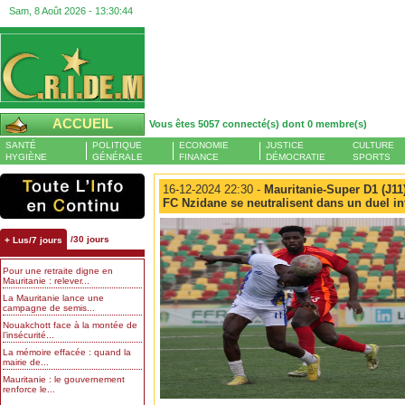
Sam, 8 Août 2026 -
13:30:45
ACCUEIL
Vous êtes 5057 connecté(s) dont 0 membre(s)
SANTÉ
POLITIQUE
ECONOMIE
JUSTICE
CULTURE
HYGIÈNE
GÉNÉRALE
FINANCE
DÉMOCRATIE
SPORTS
16-12-2024 22:30 -
Mauritanie-Super D1 (J11) 
FC Nzidane se neutralisent dans un duel i
/30 jours
+ Lus/7 jours
Pour une retraite digne en
Mauritanie : relever...
La Mauritanie lance une
campagne de semis...
Nouakchott face à la montée de
l’insécurité...
La mémoire effacée : quand la
mairie de...
Mauritanie : le gouvernement
renforce le...