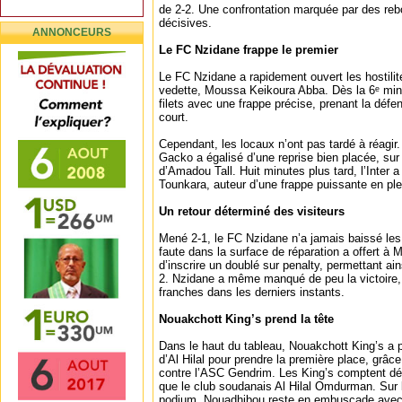
de 2-2. Une confrontation marquée par des re
décisives.
ANNONCEURS
Le FC Nzidane frappe le premier
Le FC Nzidane a rapidement ouvert les hostilit
vedette, Moussa Keikoura Abba. Dès la 6ᵉ minu
filets avec une frappe précise, prenant la défe
court.
Cependant, les locaux n’ont pas tardé à réagir
Gacko a égalisé d’une reprise bien placée, sur
d’Amadou Tall. Huit minutes plus tard, l’Inter a
Tounkara, auteur d’une frappe puissante en plei
Un retour déterminé des visiteurs
Mené 2-1, le FC Nzidane n’a jamais baissé les
faute dans la surface de réparation a offert à
d’inscrire un doublé sur penalty, permettant ain
2. Nzidane a même manqué de peu la victoire,
franches dans les derniers instants.
Nouakchott King’s prend la tête
Dans le haut du tableau, Nouakchott King’s a p
d’Al Hilal pour prendre la première place, grâce
contre l’ASC Gendrim. Les King’s comptent dé
que le club soudanais Al Hilal Omdurman. Sur 
podium, Nouadhibou reste en embuscade avec 1