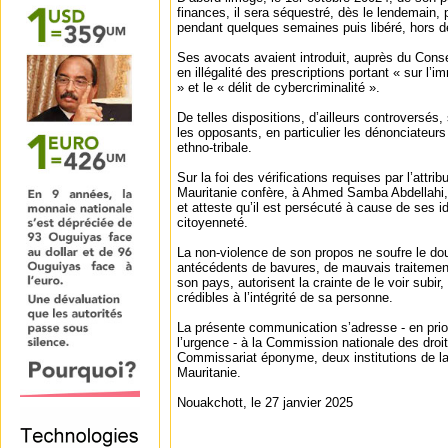
finances, il sera séquestré, dès le lendemain, 
pendant quelques semaines puis libéré, hors de
Ses avocats avaient introduit, auprès du Conse
en illégalité des prescriptions portant « sur l’
» et le « délit de cybercriminalité ».
De telles dispositions, d’ailleurs controversés,
les opposants, en particulier les dénonciateur
ethno-tribale.
Sur la foi des vérifications requises par l’attr
Mauritanie confère, à Ahmed Samba Abdellahi, 
et atteste qu’il est persécuté à cause de ses 
citoyenneté.
La non-violence de son propos ne soufre le dou
antécédents de bavures, de mauvais traitement
son pays, autorisent la crainte de le voir subir,
crédibles à l’intégrité de sa personne.
La présente communication s’adresse - en prior
l’urgence - à la Commission nationale des dro
Commissariat éponyme, deux institutions de l
Mauritanie.
Nouakchott, le 27 janvier 2025