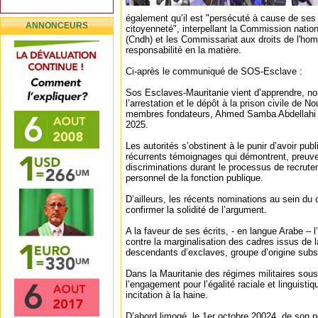
également qu’il est "persécuté à cause de ses
ANNONCEURS
citoyenneté", interpellant la Commission natio
(Cndh) et les Commissariat aux droits de l'ho
responsabilité en la matière.
Ci-après le communiqué de SOS-Esclave :
Sos Esclaves-Mauritanie vient d’apprendre, no
l’arrestation et le dépôt à la prison civile de N
membres fondateurs, Ahmed Samba Abdellahi et
2025.
Les autorités s’obstinent à le punir d’avoir pu
récurrents témoignages qui démontrent, preuves
discriminations durant le processus de recrut
personnel de la fonction publique.
D’ailleurs, les récents nominations au sein du
confirmer la solidité de l’argument.
A la faveur de ses écrits, - en langue Arabe – 
contre la marginalisation des cadres issus d
descendants d’exclaves, groupe d’origine subs
Dans la Mauritanie des régimes militaires sous 
l’engagement pour l’égalité raciale et linguis
incitation à la haine.
D’abord limogé, le 1er octobre 20024, de son 