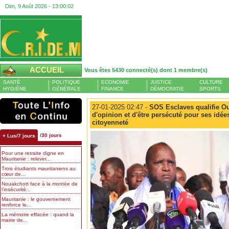
Dim, 9 Août 2026 -
13:00:03
ACCUEIL
Vous êtes 5430 connecté(s) dont 1 membre(s)
SANTÉ
POLITIQUE
ECONOMIE
JUSTICE
CULTURE
HYGIÈNE
GÉNÉRALE
FINANCE
DÉMOCRATIE
SPORTS
27-01-2025 02:47 -
SOS Esclaves qualifie O
d'opinion et d'être persécuté pour ses idée
citoyenneté
/30 jours
+ Lus/7 jours
Pour une retraite digne en
Mauritanie : relever...
Trois étudiants mauritaniens au
cœur de...
Nouakchott face à la montée de
l’insécurité...
Mauritanie : le gouvernement
renforce le...
La mémoire effacée : quand la
mairie de...