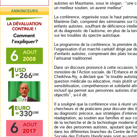
autistes en Mauritanie, sous le slogan : ‘’une
un meilleur soutien, un avenir meilleur’’.
ANNONCEURS
La conférence, organisée sous le haut patron
Marième Dah, comprend des séminaires sur l’a
enfants autistes, souffrant de déficience inte
et du diagnostic de l’autisme, en plus de la t
sur les troubles du spectre autistique.
Le programme de la conférence, la première d
l’organisation d’un marché caritatif dirigé pa
d’enfants autistes, comprenant des plats loca
l’artisanat traditionnel.
Dans un discours prononcé à cette occasion, l
ministère de l’Action sociale, de l’Enfance et
Cheikhna Aly, a déclaré que ‘’le trouble autist
question médicale ou éducative, mais plutôt un
sensibilisation, compréhension et solidarité af
inclusif qui permet aux personnes autistes d’at
objectifs’’, a-t-il dit.
Il a souligné que la conférence vise à réunir u
chercheurs et de praticiens pour discuter des 
au diagnostic précoce, aux stratégies d’interven
réadaptation, au soutien aux familles et aux 
de la recherche et de la technologie moderne da
de vie des personnes autistes, ajoutant que le
dans les différentes branches du Centre de Fo
Sociale des Enfants Handicapés sont au nombre