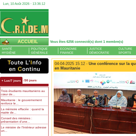
Lun, 10 Août 2026 -
13:36:13
ACCUEIL
Vous êtes 6256 connecté(s) dont 1 membre(s)
SANTÉ
POLITIQUE
ECONOMIE
JUSTICE
CULTURE
HYGIÈNE
GÉNÉRALE
FINANCE
DÉMOCRATIE
SPORTS
04-04-2025 15:12 -
Une conférence sur la que
en Mauritanie
/30 jours
+ Lus/7 jours
Trois étudiants mauritaniens au
cœur de...
Mauritanie : le gouvernement
renforce le...
La mémoire effacée : quand la
mairie de...
Conseil des ministres :
présentation d’une...
Le ministre de l’Intérieur adresse
un...