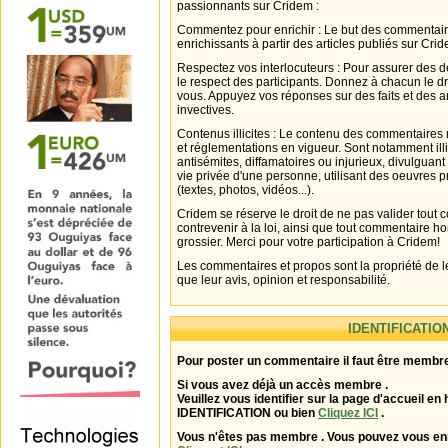
passionnants sur Cridem :
Commentez pour enrichir : Le but des commentair
enrichissants à partir des articles publiés sur Cri
Respectez vos interlocuteurs : Pour assurer des d
le respect des participants. Donnez à chacun le d
vous. Appuyez vos réponses sur des faits et des 
invectives.
Contenus illicites : Le contenu des commentaires n
et réglementations en vigueur. Sont notamment illi
antisémites, diffamatoires ou injurieux, divulguant
vie privée d'une personne, utilisant des oeuvres p
(textes, photos, vidéos...).
Cridem se réserve le droit de ne pas valider tout
contrevenir à la loi, ainsi que tout commentaire h
grossier. Merci pour votre participation à Cridem!
Les commentaires et propos sont la propriété de l
que leur avis, opinion et responsabilité.
IDENTIFICATIO
Pour poster un commentaire il faut être membre
Si vous avez déjà un accès membre .
Veuillez vous identifier sur la page d'accueil en 
IDENTIFICATION ou bien
Cliquez ICI
.
Vous n'êtes pas membre . Vous pouvez vous enr