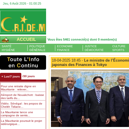
Jeu, 6 Août 2026 -
01:00:26
ACCUEIL
Vous êtes 5461 connecté(s) dont 0 membre(s)
SANTÉ
POLITIQUE
ECONOMIE
JUSTICE
CULTURE
HYGIÈNE
GÉNÉRALE
FINANCE
DÉMOCRATIE
SPORTS
18-04-2025 18:45 -
Le ministre de l’Économie
japonais des Finances à Tokyo
/30 jours
+ Lus/7 jours
Pour une retraite digne en
Mauritanie : relever...
Aéroport de Nouakchott : baisse
des tarifs du...
Vidéo. Sénégal : les propos de
Cheikh Tidiane...
La Mauritanie lance une
campagne de semis...
La Mauritanie poursuit le projet
sidérurgique...