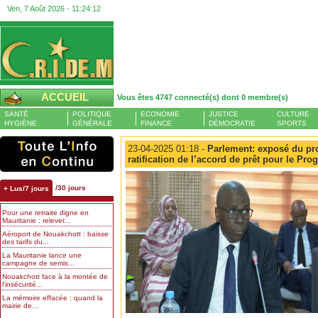
Ven, 7 Août 2026 -
11:24:13
ACCUEIL
Vous êtes 4747 connecté(s) dont 0 membre(s)
SANTÉ
POLITIQUE
ECONOMIE
JUSTICE
CULTURE
HYGIÈNE
GÉNÉRALE
FINANCE
DÉMOCRATIE
SPORTS
23-04-2025 01:18 -
Parlement: exposé du proje
ratification de l’accord de prêt pour le 
/30 jours
+ Lus/7 jours
Pour une retraite digne en
Mauritanie : relever...
Aéroport de Nouakchott : baisse
des tarifs du...
La Mauritanie lance une
campagne de semis...
Nouakchott face à la montée de
l’insécurité...
La mémoire effacée : quand la
mairie de...