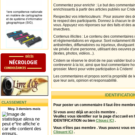
Commentez pour enrichir : Le but des commentair
enrichissants à partir des articles publiés sur Cri
Respectez vos interlocuteurs : Pour assurer des d
le respect des participants. Donnez à chacun le d
vous. Appuyez vos réponses sur des faits et des 
invectives.
Contenus illicites : Le contenu des commentaires n
et réglementations en vigueur. Sont notamment illi
antisémites, diffamatoires ou injurieux, divulguant
vie privée d'une personne, utilisant des oeuvres p
(textes, photos, vidéos...).
Cridem se réserve le droit de ne pas valider tout
contrevenir à la loi, ainsi que tout commentaire h
grossier. Merci pour votre participation à Cridem!
Les commentaires et propos sont la propriété de l
que leur avis, opinion et responsabilité.
IDENTIFICATIO
CLASSEMENT
Pour poster un commentaire il faut être membre
Moy. 3 derniers mois
Si vous avez déjà un accès membre .
Veuillez vous identifier sur la page d'accueil en 
IDENTIFICATION ou bien
Cliquez ICI
.
Vous n'êtes pas membre . Vous pouvez vous enr
Cliquant ICI
.