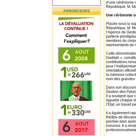
d’une cérémonie of
République, M. M
ANNONCEURS
Une cérémonie so
Placée sous la sup
République, M. M
l’Agence de Gesti
parterre prestigie
membres du corps 
représentants de l
Cette dénominatio
Daddah », consti
contributions rema
pour l’indépendanc
orientation officie
la mémoire collect
nom des grandes f
Dans son discours
Gestion des Palai
Il a souligné que 
laquelle chaque di
l’État, un travail p
Il a également rap
théâtre de décisi
premier plan ayant
horizons. Il a re
professionnalisme