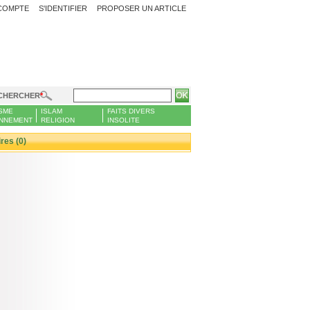
COMPTE
S'IDENTIFIER
PROPOSER UN ARTICLE
CHERCHER
SME
ISLAM
FAITS DIVERS
NNEMENT
RELIGION
INSOLITE
es (0)