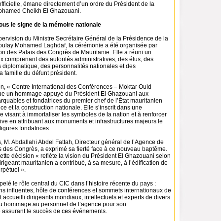
ficielle, émane directement d’un ordre du Président de la
ohamed Cheikh El Ghazouani.
us le signe de la mémoire nationale
ervision du Ministre Secrétaire Général de la Présidence de la
oulay Mohamed Laghdaf, la cérémonie a été organisée par
on des Palais des Congrès de Mauritanie. Elle a réuni un
ux comprenant des autorités administratives, des élus, des
diplomatique, des personnalités nationales et des
a famille du défunt président.
n, « Centre International des Conférences – Moktar Ould
tue un hommage appuyé du Président El Ghazouani aux
rquables et fondatrices du premier chef de l’État mauritanien
e et la construction nationale. Elle s’inscrit dans une
lle visant à immortaliser les symboles de la nation et à renforcer
ive en attribuant aux monuments et infrastructures majeurs le
igures fondatrices.
, M. Abdallahi Abdel Fattah, Directeur général de l’Agence de
s des Congrès, a exprimé sa fierté face à ce nouveau baptême.
cette décision « reflète la vision du Président El Ghazouani selon
rigeant mauritanien a contribué, à sa mesure, à l’édification de
erpétuel ».
pelé le rôle central du CIC dans l’histoire récente du pays :
ons influentes, hôte de conférences et sommets internationaux de
 accueilli dirigeants mondiaux, intellectuels et experts de divers
ndu hommage au personnel de l’agence pour son
 assurant le succès de ces événements.