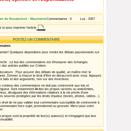
en de Nouakchott - Mauritanie
Commentaires :
0
Lus :
3357
 ici pour imprimer l'article
POSTEZ UN COMMENTAIRE
ntaires
menter! Quelques dispositions pour rendre les débats passionnants sur
chir : Le but des commentaires est d'instaurer des échanges
r des articles publiés sur Cridem.
ocuteurs : Pour assurer des débats de qualité, un maître-mot: le
pants. Donnez à chacun le droit d'être en désaccord avec vous. Appuyez
s faits et des arguments, non sur des invectives.
 Le contenu des commentaires ne doit pas contrevenir aux lois et
igueur. Sont notamment illicites les propos racistes ou antisémites,
rieux, divulguant des informations relatives à la vie privée d'une
es oeuvres protégées par les droits d'auteur (textes, photos, vidéos...).
 droit de ne pas valider tout commentaire susceptible de contrevenir à
ut commentaire hors-sujet, promotionnel ou grossier. Merci pour votre
m!
propos sont la propriété de leur(s) auteur(s) et n'engagent que leur
onsabilité.