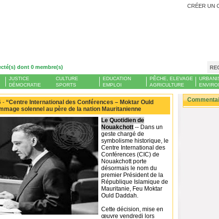
CRÉER UN 
ecté(s) dont 0 membre(s)
RE
JUSTICE
CULTURE
EDUCATION
PÊCHE, ELEVAGE
URBANI
DÉMOCRATIE
SPORTS
EMPLOI
AGRICULTURE
ENVIRO
Commentair
 -
“Centre International des Conférences – Moktar Ould
mmage solennel au père de la nation Mauritanienne
Le Quotidien de
Nouakchott
-- Dans un
geste chargé de
symbolisme historique, le
Centre International des
Conférences (CIC) de
Nouakchott porte
désormais le nom du
premier Président de la
République Islamique de
Mauritanie, Feu Moktar
Ould Daddah.
Cette décision, mise en
œuvre vendredi lors