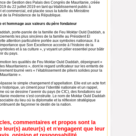
ence de Gestion des Palais des Congrès de Mauritanie, créée
019 du 22 juillet 2019 en tant qu’établissement public à
el et commercial, est placée sous la tutelle du Ministère
al de la Présidence de la République.
ale et hommage aux valeurs du père fondateur
dah, porte-parole de la famille de Feu Moktar Ould Daddah, a
iements les plus sincères de la famille au Président El
te attention particulière portée aux symboles nationaux. Il a
importance que Son Excellence accorde à l’histoire de la
ymboles et à sa culture », y voyant un pilier essentiel pour bâtir
nir du pays.
émotion les qualités de Feu Moktar Ould Daddah, dépeignant «
les Mauritaniens », dont le regard unificateur sur les enfants de
ièrement tourné vers « l’établissement de piliers solides pour la
 Mauritanie ».
épasse le simple changement d’appellation. Elle est un acte fort
historique, un ciment pour l’identité nationale et un rappel,
e où se dessine l’avenir du pays (le CIC), des fondations sur
ritanie moderne s’est construite. Le nom de Moktar Ould Daddah
sociable du lieu où la diplomatie et la réflexion stratégique
tinuent de façonner le destin de la nation.
icles, commentaires et propos sont la
e leur(s) auteur(s) et n'engagent que leur
avis, opinion et responsabilité