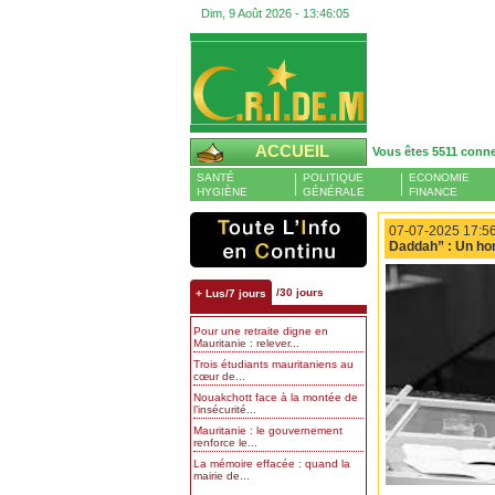
Dim, 9 Août 2026 -
13:46:06
ACCUEIL
Vous êtes 5511 conn
SANTÉ
POLITIQUE
ECONOMIE
HYGIÈNE
GÉNÉRALE
FINANCE
07-07-2025 17:56
Daddah” : Un ho
/30 jours
+ Lus/7 jours
Pour une retraite digne en
Mauritanie : relever...
Trois étudiants mauritaniens au
cœur de...
Nouakchott face à la montée de
l’insécurité...
Mauritanie : le gouvernement
renforce le...
La mémoire effacée : quand la
mairie de...