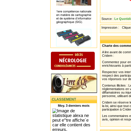
Source :
Le Quotidi
Impression :
Cliquez
Charte des comme
A lire avant de com
Cridem :
Commentez pour enri
enrichissants à parti
Respectez vos interl
respect des partici
vos réponses sur de
Contenus illicites :
réglementations en v
diffamatoires ou inju
personne, utilisant d
CLASSEMENT
Cridem se réserve le
Moy. 3 derniers mois
la loi, ainsi que to
participation à Cride
Les commentaires et 
avis, opinion et resp