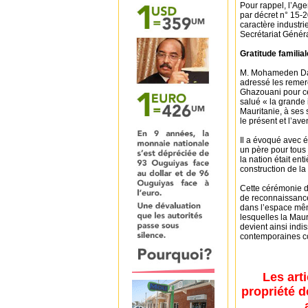
Pour rappel, l’Ag
par décret n° 15-2
caractère industri
Secrétariat Génér
Gratitude famili
M. Mohameden Dad
adressé les remerc
Ghazouani pour cet
salué « la grande 
Mauritanie, à ses s
le présent et l’ave
Il a évoqué avec 
un père pour tous 
la nation était ent
construction de la
Cette cérémonie d
de reconnaissance 
dans l’espace mêm
lesquelles la Mau
devient ainsi indis
contemporaines con
Les art
propriété d