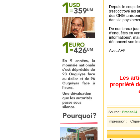
Depuis le coup de 
s'est octroyé les 
des ONG tunisienne
dans le pays berc
De nombreux journa
d'enquêtes en vertu
informations", mai
dénoncent son inter
Avec AFP
Les art
propriété d
Source :
France24
Impression :
Cliquez