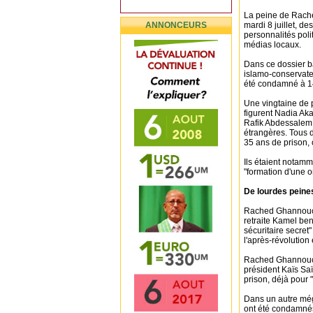
La peine de Rache
ANNONCEURS
mardi 8 juillet, d
personnalités poli
médias locaux.
Dans ce dossier ba
islamo-conservate
été condamné à 1
Une vingtaine de p
figurent Nadia Aka
Rafik Abdessalem,
étrangères. Tous d
35 ans de prison, 
Ils étaient notamm
"formation d'une o
De lourdes peine
Rached Ghannouchi 
retraite Kamel ben
sécuritaire secret"
l'après-révolution
Rached Ghannouch
président Kaïs Saï
prison, déjà pour "
Dans un autre mé
ont été condamnés 