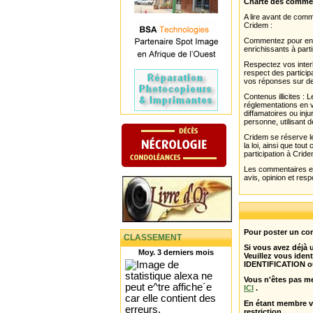
Charte des comme
A lire avant de com
Cridem :
Commentez pour enri
enrichissants à parti
Respectez vos interl
respect des partici
vos réponses sur de
Contenus illicites :
réglementations en v
diffamatoires ou inju
personne, utilisant d
Cridem se réserve le
la loi, ainsi que to
participation à Cride
Les commentaires et 
avis, opinion et resp
Pour poster un com
CLASSEMENT
Si vous avez déjà
Moy. 3 derniers mois
Veuillez vous ident
IDENTIFICATION o
Vous n'êtes pas m
ICI
.
En étant membre 
restriction .