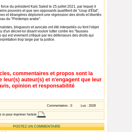
force du président Kaïs Saïed le 25 juillet 2021, par lequel il
pleins pouvoirs et que ses opposants qualifient de "coup d'État",
s et étrangères déplorent une régression des droits et libertés
eau du "Printemps arabe".
listes, blogueurs et avocats ont été interpellés ou font l'objet
 d'un décret-loi disant vouloir lutter contre les "fausses
s qui est vivement critiqué par les défenseurs des droits qui
prétation trop large par la justice.
icles, commentaires et propos sont la
e leur(s) auteur(s) et n'engagent que leur
avis, opinion et responsabilité
Commentaires :
0
Lus :
2028
 ici pour imprimer l'article
POSTEZ UN COMMENTAIRE