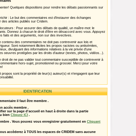
ntaires
menter! Quelques dispositions pour rendre les débats passionnants sur
chir : Le but des commentaires est d'instaurer des échanges
r des articles publiés sur Cridem.
ocuteurs : Pour assurer des débats de qualité, un maître-mot: le
pants. Donnez à chacun le droit d'être en désaccord avec vous. Appuyez
s faits et des arguments, non sur des invectives.
 Le contenu des commentaires ne doit pas contrevenir aux lois et
igueur. Sont notamment illicites les propos racistes ou antisémites,
rieux, divulguant des informations relatives à la vie privée d'une
es oeuvres protégées par les droits d'auteur (textes, photos, vidéos...).
 droit de ne pas valider tout commentaire susceptible de contrevenir à
ut commentaire hors-sujet, promotionnel ou grossier. Merci pour votre
m!
propos sont la propriété de leur(s) auteur(s) et n'engagent que leur
onsabilité.
IDENTIFICATION
mentaire il faut être membre .
 un accès membre .
ifier sur la page d'accueil en haut à droite dans la partie
u bien
Cliquez ICI
.
embre . Vous pouvez vous enregistrer gratuitement en
Cliquant
vous accèderez à TOUS les espaces de CRIDEM sans aucune