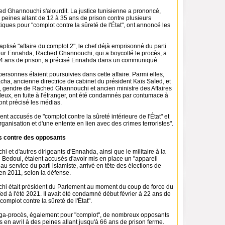
d Ghannouchi s'alourdit. La justice tunisienne a prononcé,
es peines allant de 12 à 35 ans de prison contre plusieurs
tiques pour "complot contre la sûreté de l'État", ont annoncé les
ptisé "affaire du complot 2", le chef déjà emprisonné du parti
ur Ennahda, Rached Ghannouchi, qui a boycotté le procès, a
4 ans de prison, a précisé Ennahda dans un communiqué.
ersonnes étaient poursuivies dans cette affaire. Parmi elles,
cha, ancienne directrice de cabinet du président Kaïs Saïed, et
 gendre de Rached Ghannouchi et ancien ministre des Affaires
eux, en fuite à l'étranger, ont été condamnés par contumace à
ont précisé les médias.
ent accusés de "complot contre la sûreté intérieure de l'État" et
rganisation et d'une entente en lien avec des crimes terroristes".
s contre des opposants
et d'autres dirigeants d'Ennahda, ainsi que le militaire à la
 Bedoui, étaient accusés d'avoir mis en place un "appareil
 au service du parti islamiste, arrivé en tête des élections de
 en 2011, selon la défense.
i était président du Parlement au moment du coup de force du
ed à l'été 2021. Il avait été condamné début février à 22 ans de
complot contre la sûreté de l'État".
ga-procès, également pour "complot", de nombreux opposants
en avril à des peines allant jusqu'à 66 ans de prison ferme.