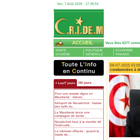
Ven, 7 Août 2026 -
17:38:54
ACCUEIL
Vous êtes 6277 conn
SANTÉ
POLITIQUE
ECONOMIE
HYGIÈNE
GÉNÉRALE
FINANCE
09-07-2025 03:08
condamnées à de
/30 jours
+ Lus/7 jours
Pour une retraite digne en
Mauritanie : relever...
Aéroport de Nouakchott : baisse
des tarifs du...
La Mauritanie lance une
campagne de semis...
Nouakchott face à la montée de
l’insécurité...
La mémoire effacée : quand la
mairie de...