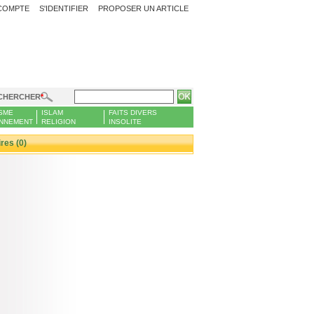
COMPTE
S'IDENTIFIER
PROPOSER UN ARTICLE
CHERCHER
SME
ISLAM
FAITS DIVERS
NNEMENT
RELIGION
INSOLITE
es (0)