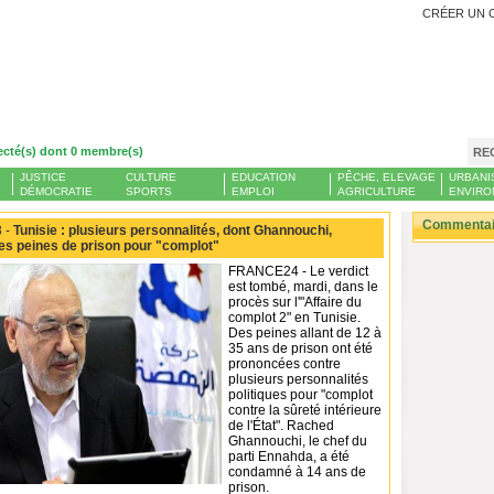
CRÉER UN 
ecté(s) dont 0 membre(s)
RE
JUSTICE
CULTURE
EDUCATION
PÊCHE, ELEVAGE
URBANI
DÉMOCRATIE
SPORTS
EMPLOI
AGRICULTURE
ENVIRO
Commentair
 -
Tunisie : plusieurs personnalités, dont Ghannouchi,
s peines de prison pour "complot"
FRANCE24 - Le verdict
est tombé, mardi, dans le
procès sur l'"Affaire du
complot 2" en Tunisie.
Des peines allant de 12 à
35 ans de prison ont été
prononcées contre
plusieurs personnalités
politiques pour "complot
contre la sûreté intérieure
de l'État". Rached
Ghannouchi, le chef du
parti Ennahda, a été
condamné à 14 ans de
prison.