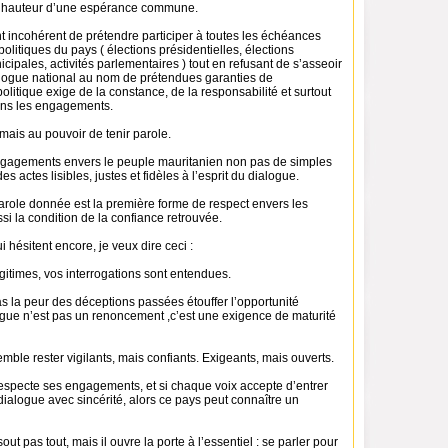
la hauteur d’une espérance commune.
t incohérent de prétendre participer à toutes les échéances
olitiques du pays ( élections présidentielles, élections
icipales, activités parlementaires ) tout en refusant de s’asseoir
ialogue national au nom de prétendues garanties de
olitique exige de la constance, de la responsabilité et surtout
ns les engagements.
rmais au pouvoir de tenir parole.
ngagements envers le peuple mauritanien non pas de simples
 actes lisibles, justes et fidèles à l’esprit du dialogue.
arole donnée est la première forme de respect envers les
ssi la condition de la confiance retrouvée.
i hésitent encore, je veux dire ceci :
gitimes, vos interrogations sont entendues.
s la peur des déceptions passées étouffer l’opportunité
ogue n’est pas un renoncement ,c’est une exigence de maturité
le rester vigilants, mais confiants. Exigeants, mais ouverts.
respecte ses engagements, et si chaque voix accepte d’entrer
dialogue avec sincérité, alors ce pays peut connaître un
ut pas tout, mais il ouvre la porte à l’essentiel : se parler pour