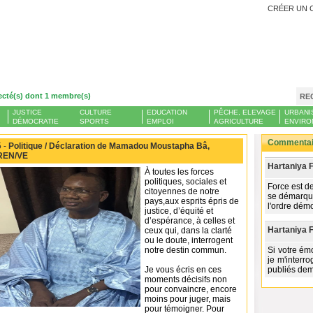
CRÉER UN 
ecté(s) dont 1 membre(s)
RE
JUSTICE
CULTURE
EDUCATION
PÊCHE, ELEVAGE
URBANI
DÉMOCRATIE
SPORTS
EMPLOI
AGRICULTURE
ENVIRO
Commentair
 -
Politique / Déclaration de Mamadou Moustapha Bâ,
AREN/VE
Hartaniya Fi
À toutes les forces
politiques, sociales et
Force est de
citoyennes de notre
se démarque
pays,aux esprits épris de
l'ordre dém
justice, d’équité et
d’espérance, à celles et
Hartaniya Fi
ceux qui, dans la clarté
ou le doute, interrogent
notre destin commun.
Si votre émo
je m'interro
Je vous écris en ces
publiés dema
moments décisifs non
pour convaincre, encore
moins pour juger, mais
pour témoigner. Pour