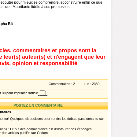
 s’écouter pour mieux se comprendre, et construire enfin ce que
us, une Mauritanie fidèle à ses promesses.
pha Bâ
icles, commentaires et propos sont la
e leur(s) auteur(s) et n'engagent que leur
avis, opinion et responsabilité
Commentaires :
2
Lus :
2330
 ici pour imprimer l'article
POSTEZ UN COMMENTAIRE
ntaires
menter! Quelques dispositions pour rendre les débats passionnants sur
chir : Le but des commentaires est d'instaurer des échanges
r des articles publiés sur Cridem.