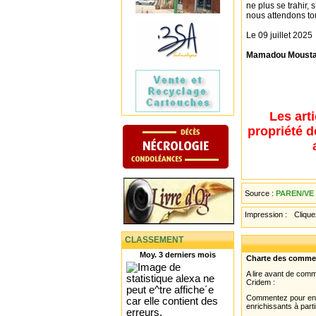
ne plus se trahir,
nous attendons to
Le 09 juillet 2025
Mamadou Mousta
Les art
propriété d
Source :
PAREN/VE
Impression :
Cliquez
CLASSEMENT
Moy. 3 derniers mois
Charte des comme
A lire avant de com
Cridem :
Commentez pour enri
enrichissants à parti