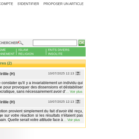
COMPTE
S'IDENTIFIER
PROPOSER UN ARTICLE
CHERCHER
SME
ISLAM
FAITS DIVERS
NNEMENT
RELIGION
INSOLITE
es (2)
rilile (H)
10/07/2025 12:13
 constater qu'il y a invariablement un individu qui
 pour provoquer des dissensions et déstabiliser
ocratique, sans nécessairement avoir d'
…
Voir plus
rilile (H)
10/07/2025 12:13
tion provient simplement du fait d'avoir été reçu,
ge sur votre réaction si les résultats n'étaient pas
in. Quelle serait votre attitude face à
…
Voir plus