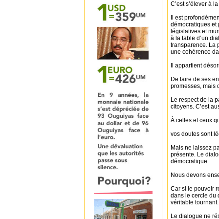
C’est s’élever à 
Il est profondémen
démocratiques et p
législatives et mun
à la table d’un d
transparence. La p
une cohérence da
Il appartient déso
De faire de ses e
promesses, mais des
Le respect de la p
citoyens. C’est au
À celles et ceux qu
vos doutes sont lé
Mais ne laissez pa
présente. Le dial
démocratique.
Nous devons ensemb
Car si le pouvoir 
dans le cercle du 
véritable tournant.
Le dialogue ne réso