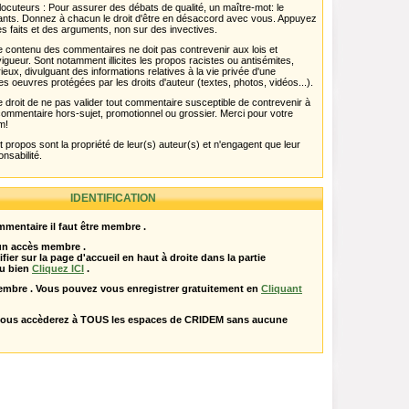
ocuteurs : Pour assurer des débats de qualité, un maître-mot: le
pants. Donnez à chacun le droit d'être en désaccord avec vous. Appuyez
s faits et des arguments, non sur des invectives.
 Le contenu des commentaires ne doit pas contrevenir aux lois et
igueur. Sont notamment illicites les propos racistes ou antisémites,
rieux, divulguant des informations relatives à la vie privée d'une
es oeuvres protégées par les droits d'auteur (textes, photos, vidéos...).
 droit de ne pas valider tout commentaire susceptible de contrevenir à
ut commentaire hors-sujet, promotionnel ou grossier. Merci pour votre
m!
propos sont la propriété de leur(s) auteur(s) et n'engagent que leur
onsabilité.
IDENTIFICATION
mentaire il faut être membre .
 un accès membre .
ifier sur la page d'accueil en haut à droite dans la partie
u bien
Cliquez ICI
.
embre . Vous pouvez vous enregistrer gratuitement en
Cliquant
vous accèderez à TOUS les espaces de CRIDEM sans aucune