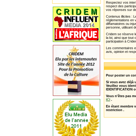
Respectez vos interl
respect des partici
vos réponses sur de
Contenus illicites :
réglementations en v
diffamatoires ou inju
personne, utilisant d
Cridem se réserve le
la loi, ainsi que to
participation à Cride
Les commentaires et 
avis, opinion et resp
Pour poster un com
Si vous avez déjà
Veuillez vous ident
IDENTIFICATION o
Vous n'êtes pas m
ICI
.
En étant membre 
restriction .