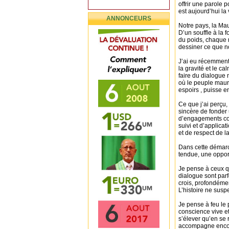
offrir une parole 
est aujourd’hui la
ANNONCEURS
Notre pays, la Mau
D’un souffle à la f
du poids, chaque 
dessiner ce que n
J’ai eu récemment
la gravité et le ca
faire du dialogue 
où le peuple mauri
espoirs , puisse en
Ce que j’ai perçu,
sincère de fonde
d’engagements con
suivi et d’applic
et de respect de l
Dans cette démarch
tendue, une opport
Je pense à ceux q
dialogue sont parf
crois, profondément
L’histoire ne susp
Je pense à feu le
conscience vive et
s’élever qu’en se 
accompagne encore