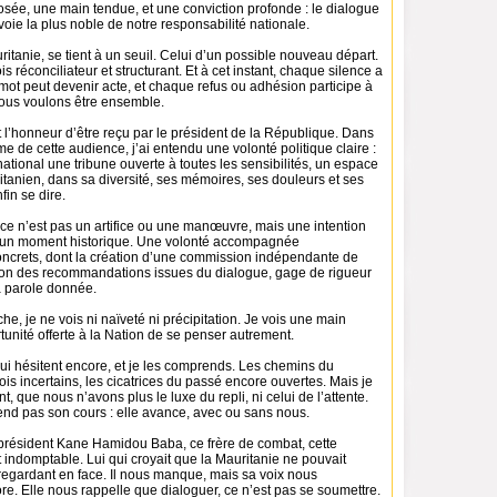
posée, une main tendue, et une conviction profonde : le dialogue
 voie la plus noble de notre responsabilité nationale.
ritanie, se tient à un seuil. Celui d’un possible nouveau départ.
ois réconciliateur et structurant. Et à cet instant, chaque silence a
mot peut devenir acte, et chaque refus ou adhésion participe à
ous voulons être ensemble.
 l’honneur d’être reçu par le président de la République. Dans
lme de cette audience, j’ai entendu une volonté politique claire :
national une tribune ouverte à toutes les sensibilités, un espace
tanien, dans sa diversité, ses mémoires, ses douleurs et ses
fin se dire.
 ce n’est pas un artifice ou une manœuvre, mais une intention
r un moment historique. Une volonté accompagnée
crets, dont la création d’une commission indépendante de
ation des recommandations issues du dialogue, gage de rigueur
a parole donnée.
e, je ne vois ni naïveté ni précipitation. Je vois une main
unité offerte à la Nation de se penser autrement.
ui hésitent encore, et je les comprends. Les chemins du
ois incertains, les cicatrices du passé encore ouvertes. Mais je
, que nous n’avons plus le luxe du repli, ni celui de l’attente.
end pas son cours : elle avance, avec ou sans nous.
 président Kane Hamidou Baba, ce frère de combat, cette
 indomptable. Lui qui croyait que la Mauritanie ne pouvait
regardant en face. Il nous manque, mais sa voix nous
. Elle nous rappelle que dialoguer, ce n’est pas se soumettre.