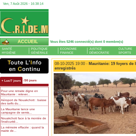
Ven, 7 Août 2026 -
16:38:15
ACCUEIL
Vous êtes 5246 connecté(s) dont 0 membre(s)
SANTÉ
POLITIQUE
ECONOMIE
JUSTICE
CULTURE
HYGIÈNE
GÉNÉRALE
FINANCE
DÉMOCRATIE
SPORTS
08-10-2025 19:00 -
Mauritanie: 19 foyers de l
enregistrés
/30 jours
+ Lus/7 jours
Pour une retraite digne en
Mauritanie : relever...
Aéroport de Nouakchott : baisse
des tarifs du...
La Mauritanie lance une
campagne de semis...
Nouakchott face à la montée de
l’insécurité...
La mémoire effacée : quand la
mairie de...