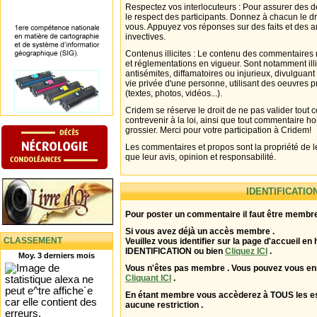
Respectez vos interlocuteurs : Pour assurer des d
le respect des participants. Donnez à chacun le d
vous. Appuyez vos réponses sur des faits et des 
invectives.
Contenus illicites : Le contenu des commentaires n
et réglementations en vigueur. Sont notamment illi
antisémites, diffamatoires ou injurieux, divulguant
vie privée d'une personne, utilisant des oeuvres p
(textes, photos, vidéos...).
Cridem se réserve le droit de ne pas valider tout
contrevenir à la loi, ainsi que tout commentaire h
grossier. Merci pour votre participation à Cridem!
Les commentaires et propos sont la propriété de l
que leur avis, opinion et responsabilité.
IDENTIFICATIO
Pour poster un commentaire il faut être membre
Si vous avez déjà un accès membre .
CLASSEMENT
Veuillez vous identifier sur la page d'accueil en 
IDENTIFICATION ou bien
Cliquez ICI
.
Moy. 3 derniers mois
Vous n'êtes pas membre . Vous pouvez vous enr
Cliquant ICI
.
En étant membre vous accèderez à TOUS les 
aucune restriction .