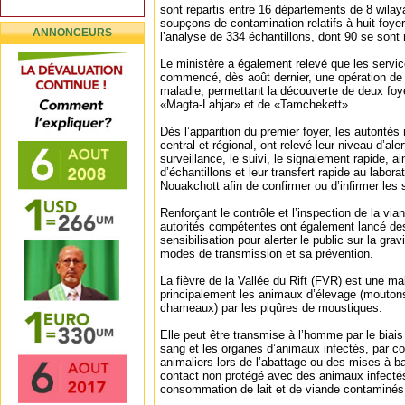
sont répartis entre 16 départements de 8 wilay
soupçons de contamination relatifs à huit foyer
ANNONCEURS
l’analyse de 334 échantillons, dont 90 se sont r
Le ministère a également relevé que les servic
commencé, dès août dernier, une opération de 
maladie, permettant la découverte de deux foy
«Magta-Lahjar» et de «Tamchekett».
Dès l’apparition du premier foyer, les autorité
central et régional, ont relevé leur niveau d’aler
surveillance, le suivi, le signalement rapide, a
d’échantillons et leur transfert rapide au labora
Nouakchott afin de confirmer ou d’infirmer les
Renforçant le contrôle et l’inspection de la via
autorités compétentes ont également lancé d
sensibilisation pour alerter le public sur la gra
modes de transmission et sa prévention.
La fièvre de la Vallée du Rift (FVR) est une ma
principalement les animaux d’élevage (moutons
chameaux) par les piqûres de moustiques.
Elle peut être transmise à l’homme par le biais
sang et les organes d’animaux infectés, par c
animaliers lors de l’abattage ou des mises à ba
contact non protégé avec des animaux infectés
consommation de lait et de viande contaminés 