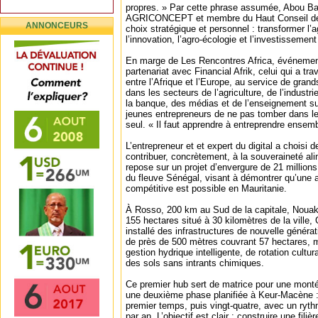
propres. » Par cette phrase assumée, Abou B
AGRICONCEPT et membre du Haut Conseil de 
ANNONCEURS
choix stratégique et personnel : transformer l’a
l’innovation, l’agro-écologie et l’investissement
En marge de Les Rencontres Africa, événemen
partenariat avec Financial Afrik, celui qui a trav
entre l’Afrique et l’Europe, au service de gran
dans les secteurs de l’agriculture, de l’industr
la banque, des médias et de l’enseignement sup
jeunes entrepreneurs de ne pas tomber dans le 
seul. « Il faut apprendre à entreprendre ensemb
L’entrepreneur et et expert du digital a choisi
contribuer, concrètement, à la souveraineté ali
repose sur un projet d’envergure de 21 millions
du fleuve Sénégal, visant à démontrer qu’une a
compétitive est possible en Mauritanie.
À Rosso, 200 km au Sud de la capitale, Nouakch
155 hectares situé à 30 kilomètres de la vi
installé des infrastructures de nouvelle générati
de près de 500 mètres couvrant 57 hectares, m
gestion hydrique intelligente, de rotation cultu
des sols sans intrants chimiques.
Ce premier hub sert de matrice pour une mont
une deuxième phase planifiée à Keur-Macène :
premier temps, puis vingt-quatre, avec un ryth
par an. L’objectif est clair : construire une fili