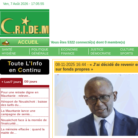
Ven, 7 Août 2026 -
17:05:55
ACCUEIL
Vous êtes 5322 connecté(s) dont 0 membre(s)
SANTÉ
POLITIQUE
ECONOMIE
JUSTICE
CULTURE
HYGIÈNE
GÉNÉRALE
FINANCE
DÉMOCRATIE
SPORTS
08-11-2025 16:44 -
« J’ai décidé de revenir e
sur fonds propres »
/30 jours
+ Lus/7 jours
Pour une retraite digne en
Mauritanie : relever...
Aéroport de Nouakchott : baisse
des tarifs du...
La Mauritanie lance une
campagne de semis...
Nouakchott face à la montée de
l’insécurité...
La mémoire effacée : quand la
mairie de...