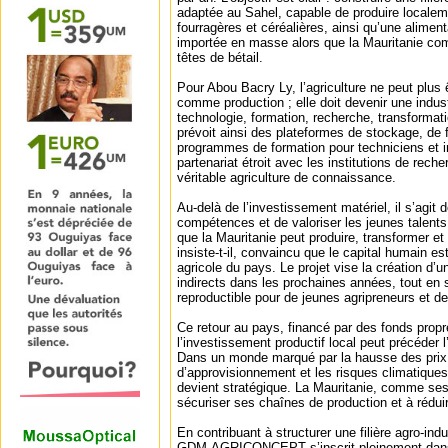
adaptée au Sahel, capable de produire localem
fourragères et céréalières, ainsi qu’une alimen
importée en masse alors que la Mauritanie com
têtes de bétail.
Pour Abou Bacry Ly, l’agriculture ne peut plu
comme production ; elle doit devenir une indust
technologie, formation, recherche, transformatio
prévoit ainsi des plateformes de stockage, de 
programmes de formation pour techniciens et i
partenariat étroit avec les institutions de rech
véritable agriculture de connaissance.
Au-delà de l’investissement matériel, il s’agit
compétences et de valoriser les jeunes talent
que la Mauritanie peut produire, transformer et
insiste-t-il, convaincu que le capital humain e
agricole du pays. Le projet vise la création d’un
indirects dans les prochaines années, tout en
reproductible pour de jeunes agripreneurs et 
Ce retour au pays, financé par des fonds prop
l’investissement productif local peut précéder l
Dans un monde marqué par la hausse des prix 
d’approvisionnement et les risques climatiques
devient stratégique. La Mauritanie, comme ses
sécuriser ses chaînes de production et à rédu
En contribuant à structurer une filière agro-indu
GDM-AGRICONCEPT s’inscrit pleinement dans 