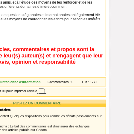
s amis, et à l’étude des moyens de les renforcer et de les
es différents domaines d’intérêt commun.
 de questions régionales et internationales ont également été
e les moyens de coordonner les efforts pour servir les intérêts
icles, commentaires et propos sont la
e leur(s) auteur(s) et n'engagent que leur
avis, opinion et responsabilité
ritanienne d'Information
Commentaires :
0
Lus :
1772
 ici pour imprimer l'article
POSTEZ UN COMMENTAIRE
ntaires
menter! Quelques dispositions pour rendre les débats passionnants sur
chir : Le but des commentaires est d'instaurer des échanges
r des articles publiés sur Cridem.