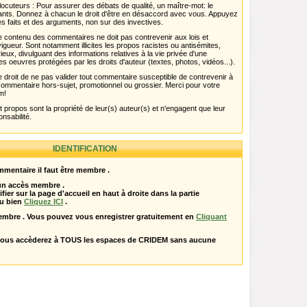
ocuteurs : Pour assurer des débats de qualité, un maître-mot: le
pants. Donnez à chacun le droit d'être en désaccord avec vous. Appuyez
s faits et des arguments, non sur des invectives.
 Le contenu des commentaires ne doit pas contrevenir aux lois et
igueur. Sont notamment illicites les propos racistes ou antisémites,
rieux, divulguant des informations relatives à la vie privée d'une
es oeuvres protégées par les droits d'auteur (textes, photos, vidéos...).
 droit de ne pas valider tout commentaire susceptible de contrevenir à
ut commentaire hors-sujet, promotionnel ou grossier. Merci pour votre
m!
propos sont la propriété de leur(s) auteur(s) et n'engagent que leur
onsabilité.
IDENTIFICATION
mentaire il faut être membre .
 un accès membre .
ifier sur la page d'accueil en haut à droite dans la partie
u bien
Cliquez ICI
.
embre . Vous pouvez vous enregistrer gratuitement en
Cliquant
vous accèderez à TOUS les espaces de CRIDEM sans aucune