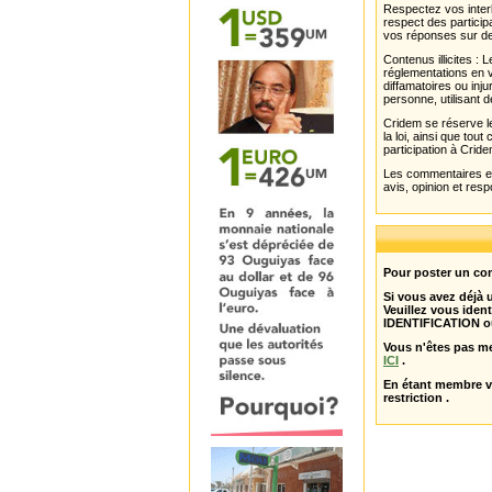
Respectez vos interl
respect des partici
vos réponses sur de
Contenus illicites :
réglementations en v
diffamatoires ou inju
personne, utilisant d
Cridem se réserve le
la loi, ainsi que to
participation à Cride
Les commentaires et 
avis, opinion et resp
Pour poster un com
Si vous avez déjà
Veuillez vous ident
IDENTIFICATION o
Vous n'êtes pas m
ICI
.
En étant membre 
restriction .