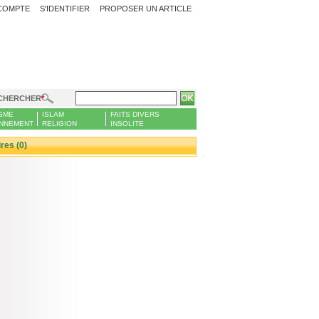
COMPTE
S'IDENTIFIER
PROPOSER UN ARTICLE
CHERCHER
SME
ISLAM
FAITS DIVERS
NNEMENT
RELIGION
INSOLITE
es (0)