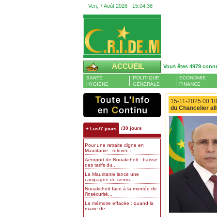
Ven, 7 Août 2026 -
15:04:39
ACCUEIL
Vous êtes 4979 conn
SANTÉ
POLITIQUE
ECONOMIE
HYGIÈNE
GÉNÉRALE
FINANCE
15-11-2025 00:10
du Chancelier a
/30 jours
+ Lus/7 jours
Pour une retraite digne en
Mauritanie : relever...
Aéroport de Nouakchott : baisse
des tarifs du...
La Mauritanie lance une
campagne de semis...
Nouakchott face à la montée de
l’insécurité...
La mémoire effacée : quand la
mairie de...