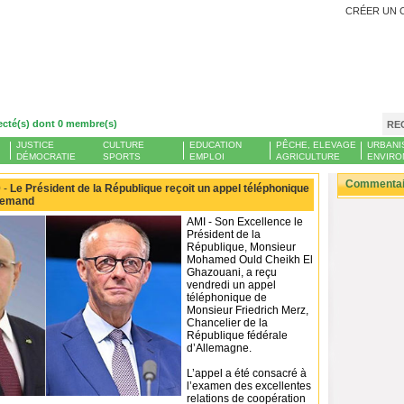
CRÉER UN 
ecté(s) dont 0 membre(s)
RE
JUSTICE
CULTURE
EDUCATION
PÊCHE, ELEVAGE
URBANI
DÉMOCRATIE
SPORTS
EMPLOI
AGRICULTURE
ENVIRO
Commentair
 -
Le Président de la République reçoit un appel téléphonique
llemand
AMI - Son Excellence le
Président de la
République, Monsieur
Mohamed Ould Cheikh El
Ghazouani, a reçu
vendredi un appel
téléphonique de
Monsieur Friedrich Merz,
Chancelier de la
République fédérale
d’Allemagne.
L’appel a été consacré à
l’examen des excellentes
relations de coopération