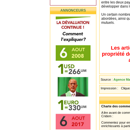
entre les deux pay
développer dans l
ANNONCEURS
Un certain nombre
abordées, ainsi qu
mutuels.
Les art
propriété d
Source :
Agence Mau
Impression :
Cliquez
Charte des comme
A lire avant de com
Cridem :
Commentez pour enri
enrichissants à parti