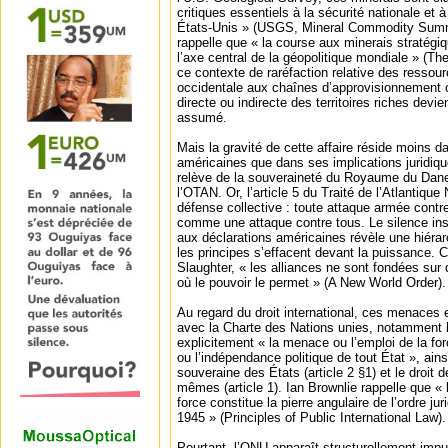
critiques essentiels à la sécurité nationale et
États-Unis » (USGS, Mineral Commodity Summa
rappelle que « la course aux minerais stratégiq
l’axe central de la géopolitique mondiale » (Th
ce contexte de raréfaction relative des resso
occidentale aux chaînes d’approvisionnement ch
directe ou indirecte des territoires riches dev
assumé.
Mais la gravité de cette affaire réside moins d
américaines que dans ses implications juridiqu
relève de la souveraineté du Royaume du Da
l’OTAN. Or, l’article 5 du Traité de l’Atlantiqu
défense collective : toute attaque armée contre
comme une attaque contre tous. Le silence insti
aux déclarations américaines révèle une hiérarch
les principes s’effacent devant la puissance. 
Slaughter, « les alliances ne sont fondées sur
où le pouvoir le permet » (A New World Order).
Au regard du droit international, ces menaces e
avec la Charte des Nations unies, notamment l’a
explicitement « la menace ou l’emploi de la force
ou l’indépendance politique de tout État », ainsi
souveraine des États (article 2 §1) et le droit 
mêmes (article 1). Ian Brownlie rappelle que « l
force constitue la pierre angulaire de l’ordre ju
1945 » (Principles of Public International Law).
Pourtant, l’ONU apparaît structurellement impu