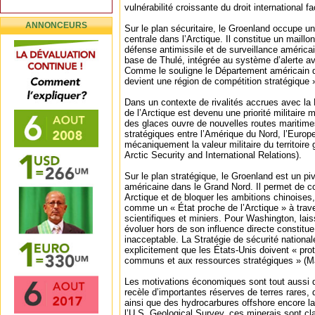
vulnérabilité croissante du droit international
ANNONCEURS
Sur le plan sécuritaire, le Groenland occupe u
centrale dans l’Arctique. Il constitue un maillon
défense antimissile et de surveillance américa
base de Thulé, intégrée au système d’alerte a
Comme le souligne le Département américain de
devient une région de compétition stratégique 
Dans un contexte de rivalités accrues avec la R
de l’Arctique est devenu une priorité militaire 
des glaces ouvre de nouvelles routes maritimes
stratégiques entre l’Amérique du Nord, l’Europe
mécaniquement la valeur militaire du territoire 
Arctic Security and International Relations).
Sur le plan stratégique, le Groenland est un pi
américaine dans le Grand Nord. Il permet de co
Arctique et de bloquer les ambitions chinoises,
comme un « État proche de l’Arctique » à trav
scientifiques et miniers. Pour Washington, laiss
évoluer hors de son influence directe constitue
inacceptable. La Stratégie de sécurité national
explicitement que les États-Unis doivent « pr
communs et aux ressources stratégiques » (Ma
Les motivations économiques sont tout aussi 
recèle d’importantes réserves de terres rares, d
ainsi que des hydrocarbures offshore encore l
l’U.S. Geological Survey, ces minerais sont cl