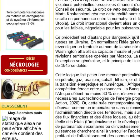
violations potentielles lorsqu’elles émanent 
Conseil de sécurité. Le droit de veto neutralise
Martti Koskenniemi résume cette réalité sans dét
oscille en permanence entre la normativité et 
Utopia). Le droit international devient alors un
pour les faibles, négociable pour les puissants
Ce précédent est d’autant plus dangereux qu’il 
russes en Ukraine. En normalisant l’idée qu’u
revendiquer un territoire au nom de la sécurité
Washington affaiblit sa capacité morale et jur
révisions territoriales opérées par Moscou. La r
l’exception se généralise, et le principe de l’int
de 1945 se délite.
Cette logique fait peser une menace particulière
en pétrole, gaz, uranium, cobalt, lithium, or et
la transition énergétique et numérique, l’Afriq
compétition féroce entre puissances. La Banq
l’Afrique détient au moins 30 % des réserves 
nécessaires aux technologies de l’énergie prop
Action, 2020). Or, cette ruée contemporaine r
CLASSEMENT
décrivait comme un impérialisme sans colonies
l’administration directe des territoires, mais s
Moy. 3 derniers mois
des flux financiers et des élites locales, au dé
réelle des États (L’impérialisme et le dévelop
de partenariats sécuritaires ou d’investisseme
puissances cherchent ainsi à verrouiller l’accè
profitant de l’affaiblissement des normes intern