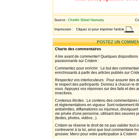
Source :
Cheikh Sidati Hamady
Co
Impression :
Cliquez ici pour imprimer l'article
POSTEZ UN COMMEN
Charte des commentaires
A lire avant de commenter! Quelques dispositions
passionnants sur Cridem :
Commentez pour enrichir : Le but des commentair
enrichissants à partir des articles publiés sur Cri
Respectez vos interlocuteurs : Pour assurer des d
le respect des participants. Donnez à chacun le d
vous. Appuyez vos réponses sur des faits et des 
invectives.
Contenus illicites : Le contenu des commentaires n
et réglementations en vigueur. Sont notamment illi
antisémites, diffamatoires ou injurieux, divulguant
vie privée d'une personne, utilisant des oeuvres p
(textes, photos, vidéos...).
Cridem se réserve le droit de ne pas valider tout
contrevenir à la loi, ainsi que tout commentaire h
grossier. Merci pour votre participation à Cridem!