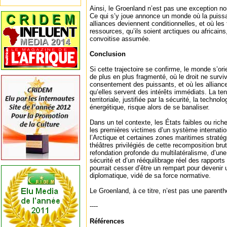
Ainsi, le Groenland n’est pas une exception nord
Ce qui s’y joue annonce un monde où la puissanc
alliances deviennent conditionnelles, et où les t
ressources, qu’ils soient arctiques ou africain
convoitise assumée.
Conclusion
Si cette trajectoire se confirme, le monde s’ori
de plus en plus fragmenté, où le droit ne surviv
consentement des puissants, et où les allianc
qu’elles servent des intérêts immédiats. La ten
territoriale, justifiée par la sécurité, la technolo
énergétique, risque alors de se banaliser.
Dans un tel contexte, les États faibles ou ric
les premières victimes d’un système internation
l’Arctique et certaines zones maritimes stratég
théâtres privilégiés de cette recomposition bru
refondation profonde du multilatéralisme, d’un
sécurité et d’un rééquilibrage réel des rapports d
pourrait cesser d’être un rempart pour devenir
diplomatique, vidé de sa force normative.
Le Groenland, à ce titre, n’est pas une parenth
----
Références