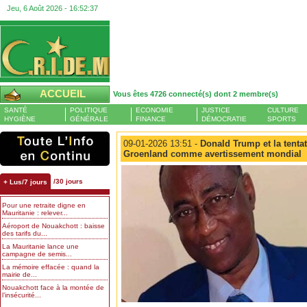
Jeu, 6 Août 2026 -
16:52:37
ACCUEIL
Vous êtes 4726 connecté(s) dont 2 membre(s)
SANTÉ
POLITIQUE
ECONOMIE
JUSTICE
CULTURE
HYGIÈNE
GÉNÉRALE
FINANCE
DÉMOCRATIE
SPORTS
09-01-2026 13:51 -
Donald Trump et la tentatio
Groenland comme avertissement mondial
/30 jours
+ Lus/7 jours
Pour une retraite digne en
Mauritanie : relever...
Aéroport de Nouakchott : baisse
des tarifs du...
La Mauritanie lance une
campagne de semis...
La mémoire effacée : quand la
mairie de...
Nouakchott face à la montée de
l’insécurité...