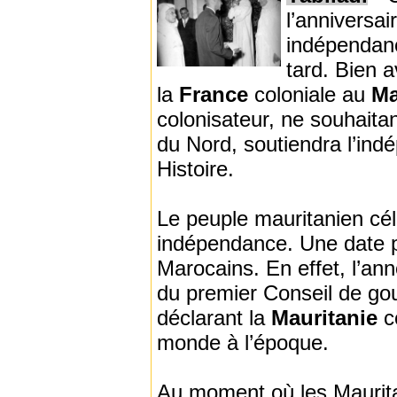
l’anniversa
indépendan
tard. Bien 
la
France
coloniale au
M
colonisateur, ne souhait
du Nord, soutiendra l’ind
Histoire.
Le peuple mauritanien cé
indépendance. Une date pa
Marocains. En effet, l’an
du premier Conseil de g
déclarant la
Mauritanie
c
monde à l’époque.
Au moment où les Maurita