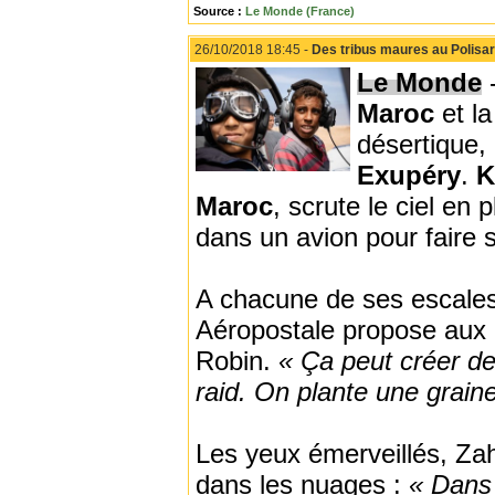
Source :
Le Monde (France)
26/10/2018 18:45 -
Des tribus maures au Polisar
Le Monde
-
Maroc
et l
désertique,
Exupéry
.
K
Maroc
, scrute le ciel en 
dans un avion pour faire 
A chacune de ses escale
Aéropostale propose aux e
Robin.
« Ça peut créer de
raid. On plante une graine
Les yeux émerveillés, Za
dans les nuages :
« Dans 