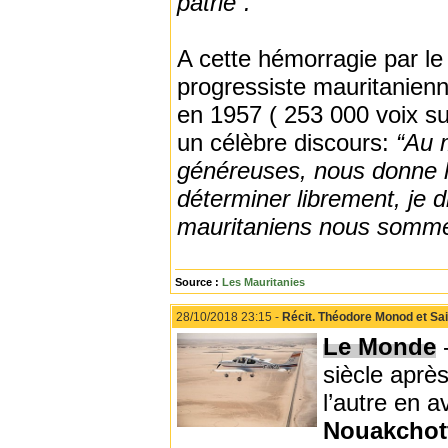
patrie”.
A cette hémorragie par l
progressiste mauritanienne
en 1957 ( 253 000 voix su
un célèbre discours:
“Au 
généreuses, nous donne 
déterminer librement, je 
mauritaniens nous somme
Source :
Les Mauritanies
28/10/2018 23:15 -
Récit. Théodore Monod et Sai
Le Monde
-
siècle aprè
l’autre en a
Nouakchot