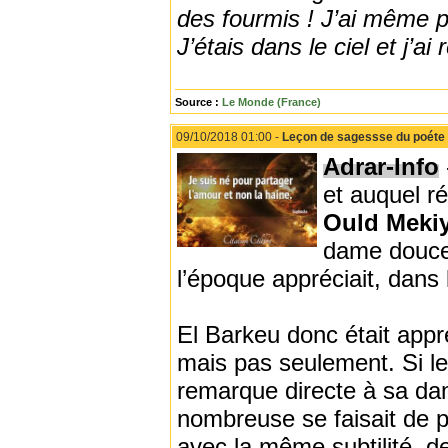
des fourmis ! J’ai même p
J’étais dans le ciel et j
Source :
Le Monde (France)
09/10/2018 01:00 -
Leçon de sagessse du poéte 
Adrar-Info
et auquel r
Ould Meki
dame douce 
l’époque appréciait, dans l
El Barkeu donc était app
mais pas seulement. Si le
remarque directe à sa dam
nombreuse se faisait de pl
avec la même subtilité, de