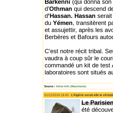
Barkenni
(qui donna so
d’
Othman
qui descend 
d
’Hassan. Hassan
serait
du
Yémen
, transitèrent pa
et assujettir, après les av
Berbères et Bafours auto
C’est notre récit tribal. 
vaudra à coup sûr le courr
commandé un kit de test 
laboratoires sont situés 
Source :
Adrar-Info (Mauritanie)
01/12/2018 18:45 -
L’Algérie serait-elle le vérit
Le Parisie
été découve