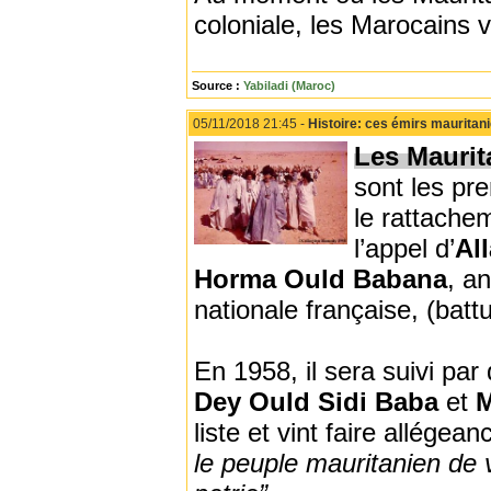
coloniale, les Marocains 
Source :
Yabiladi (Maroc)
05/11/2018 21:45 -
Histoire: ces émirs mauritanie
Les Maurit
sont les pre
le rattache
l’appel d’
All
Horma Ould Babana
, a
nationale française, (batt
En 1958, il sera suivi par
Dey Ould Sidi Baba
et
M
liste et vint faire allégea
le peuple mauritanien de v