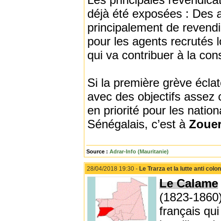
déjà été exposées : Des a
principalement de revendi
pour les agents recrutés 
qui va contribuer à la cons
Si la première grève écla
avec des objectifs assez 
en priorité pour les natio
Sénégalais, c’est à
Zoue
Source :
Adrar-Info (Mauritanie)
28/04/2018 19:30 -
Le Trarza et la lutte anti colon
Le Calame
(1823-1860
français qu