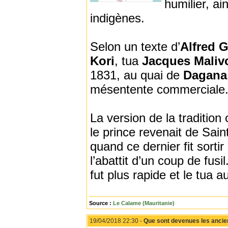
humilier, ai
indigènes.
Selon un texte d’
Alfred 
Kori
, tua
Jacques Maliv
1831, au quai de
Dagana
mésentente commerciale
La version de la tradition
le prince revenait de Sain
quand ce dernier fit sorti
l’abattit d’un coup de fusil
fut plus rapide et le tua a
Source :
Le Calame (Mauritanie)
19/04/2018 22:30 -
Que sont devenues les ancien