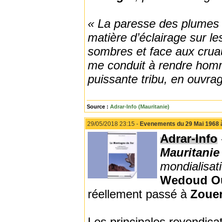
« La paresse des plumes d
matière d’éclairage sur le
sombres et face aux cruaut
me conduit à rendre homma
puissante tribu, en ouvra
Source :
Adrar-Info (Mauritanie)
29/05/2018 23:15 -
Evenements du 29 Mai 1968 à 
Adrar-Info
Mauritanie
mondialisa
Wedoud O
réellement passé à
Zoue
Les principales revendica