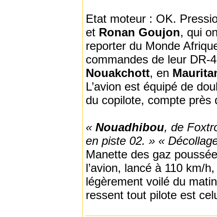
Etat moteur : OK. Pressio
et
Ronan Goujon
, qui o
reporter du Monde Afrique,
commandes de leur DR-40
Nouakchott
, en
Maurita
L’avion est équipé de d
du copilote, compte près 
«
Nouadhibou
, de Foxt
en piste 02. » « Décollage
Manette des gaz poussée 
l’avion, lancé à 110 km/h, 
légèrement voilé du matin
ressent tout pilote est celu