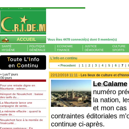
Authentification
Pour S'authentifier veuillez fournir votre
Pseudo et Mot de passer et cliquez sur : Se
connecter
Pseudo
ACCUEIL
Vous êtes 4478 connecté(s) dont 0 membre(s)
Liste des membres en ligne (0)
SANTÉ
POLITIQUE
ECONOMIE
JUSTICE
CULTURE
Mot de passe
HYGIÈNE
GÉNÉRALE
FINANCE
DÉMOCRATIE
SPORTS
L'info en continu
< Precedent
|
1
|
2
|
3
|
4
|
5
|
6
|
7
|
Mot de passe oublié
+ Lus/7 jours
22/12/2018 11:11 -
Les lieux de culture et d’hist
/30 jours
Le Calame
Pour une retraite digne en
Mauritanie : relever...
numéro pré
Aéroport de Nouakchott : baisse
des tarifs du...
la nation, l
La Mauritanie lance une
et mon cas 
campagne de semis...
La mémoire effacée : quand la
contraintes éditoriales m’
mairie de...
Nouakchott face à la montée de
continue ci-après.
l’insécurité...
Examens nationaux : En