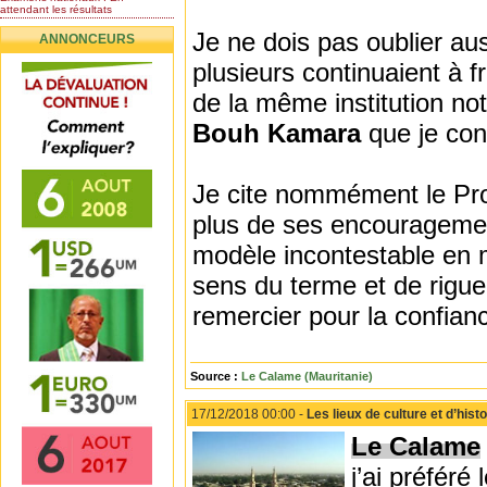
attendant les résultats
Nomination de l’Honorable Diye
Je ne dois pas oublier au
ANNONCEURS
Ba au poste de...
Mauritanie : les résultats du
plusieurs continuaient à 
baccalauréat 2026...
de la même institution n
Mauritanie : Les 10 premiers au
BEPC 2026
Bouh Kamara
que je co
Un syndicat de l’enseignement
rejette la...
Je cite nommément le Pr
plus de ses encouragement
modèle incontestable en m
sens du terme et de rigue
remercier pour la confianc
Source :
Le Calame (Mauritanie)
17/12/2018 00:00 -
Les lieux de culture et d’hist
Le Calame
j’ai préféré