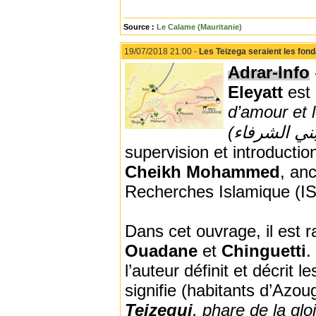
Source :
Le Calame (Mauritanie)
19/07/2018 21:00 -
Les Teizega seraient les fonda
Adrar-Info
Eleyatt
est
d’amour et 
supervision et introduction
Cheikh Mohammed
, an
Recherches Islamique (IS
Dans cet ouvrage, il est 
Ouadane
et
Chinguetti
.
l’auteur définit et décrit 
signifie (habitants d’Azoug
Teizegui
, phare de la glo