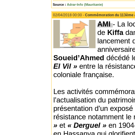
Source :
Adrar-Info (Mauritanie)
02/04/2018 00:00 -
Commémoration du 113ème ann
AMI
- La lo
de
Kiffa
dan
lancement 
anniversaire
Soueid’Ahmed
décédé le
El Vil »
entre la résistanc
coloniale française.
Les activités commémorati
l’actualisation du patrimo
présentation d’un exposé s
résistance notamment le rô
»
et
« Derguel »
en 1904
en Hassanya qui glorifient