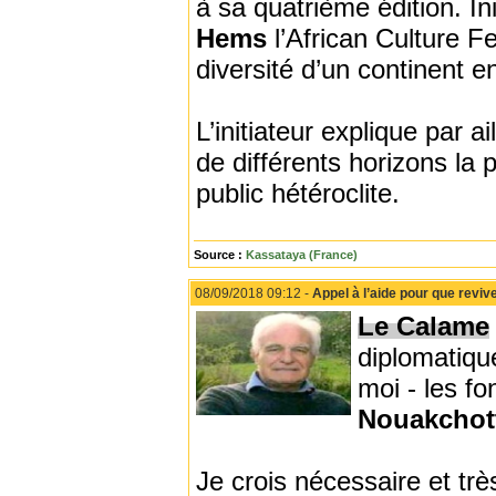
à sa quatrième édition. In
Hems
l’African Culture F
diversité d’un continent 
L’initiateur explique par ai
de différents horizons la 
public hétéroclite.
Source :
Kassataya (France)
08/09/2018 09:12 -
Appel à l’aide pour que revi
Le Calame
diplomatiqu
moi - les f
Nouakchot
Je crois nécessaire et trè