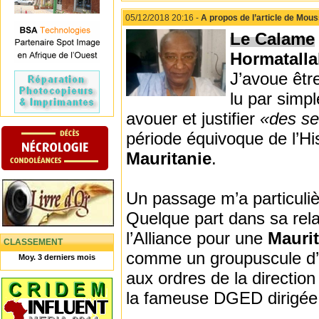
05/12/2018 20:16 -
A propos de l’article de Mou
Le Calame
Hormatall
J’avoue êtr
lu par simp
avouer et justifier
«des se
période équivoque de l’Hi
Mauritanie
.
Un passage m’a particul
Quelque part dans sa rel
l’Alliance pour une
Mauri
CLASSEMENT
comme un groupuscule d’un
Moy. 3 derniers mois
aux ordres de la directio
la fameuse DGED dirigée 