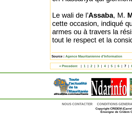
Le wali de l’
Assaba
, M.
M
cette occasion, indiqué q
armes ou à travers la rés
tout le respect et la cons
Source :
Agence Mauritanienne d'Information
< Precedent
|
1
|
2
|
3
|
4
|
5
|
6
|
7
|
NOUS CONTACTER
CONDITIONS GENERAL
Copyright
CRIDEM (Carref
Enseigne de Cridem C