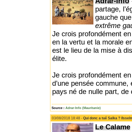
Adrar-Info
partage, l’é
gauche que 
extrême g
Je crois profondément en l
en la vertu et la morale e
est le lieu de la mise à d
élite.
Je crois profondément en 
d’une pensée commune, en 
pays né de nulle part, de 
Source :
Adrar-Info (Mauritanie)
03/08/2018 18:48 -
Qui donc a tué Salka ? /Isse
Le Calame