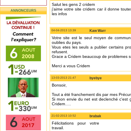
Salut les gens 2 cridem
j'aime votre site cridem car il donne toute
ANNONCEURS
les infos
04-04-2013 13:39
Kaw Warr
Votre site est le seul moyen de communi
oublies du pays.
Vous etes les seuls a publier certains p
refusent.
Grace a Cridem beaucoup de problemes so
Merci a vous Cridem
13-03-2013 21:47
byebye
Bonsoir,
Tout a été franchement dis par mes Précur
Si mon envie du net est declenché c'est 
Cridem.....
21-02-2013 10:52
brabak
Félicitations pour votre
travail.