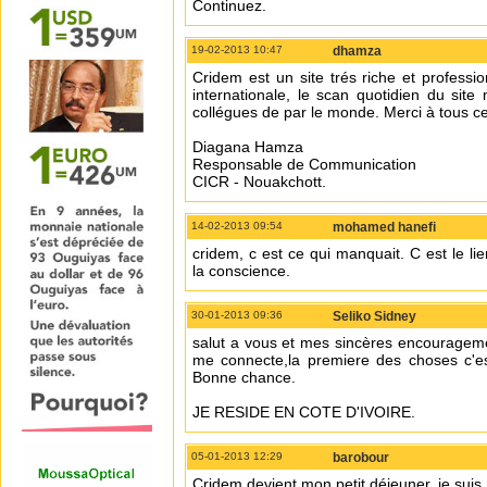
Continuez.
19-02-2013 10:47
dhamza
Cridem est un site trés riche et profess
internationale, le scan quotidien du sit
collégues de par le monde. Merci à tous ce
Diagana Hamza
Responsable de Communication
CICR - Nouakchott.
14-02-2013 09:54
mohamed hanefi
cridem, c est ce qui manquait. C est le lie
la conscience.
30-01-2013 09:36
Seliko Sidney
salut a vous et mes sincères encouragement
me connecte,la premiere des choses c'est 
Bonne chance.
JE RESIDE EN COTE D'IVOIRE.
05-01-2013 12:29
barobour
Cridem devient mon petit déjeuner, je suis 