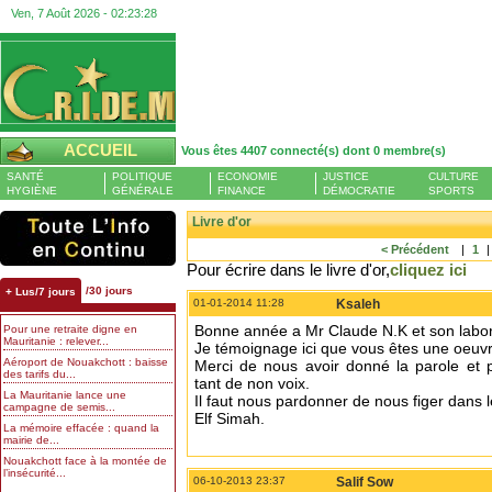
Ven, 7 Août 2026 -
02:23:28
ACCUEIL
Vous êtes 4407 connecté(s) dont 0 membre(s)
SANTÉ
POLITIQUE
ECONOMIE
JUSTICE
CULTURE
HYGIÈNE
GÉNÉRALE
FINANCE
DÉMOCRATIE
SPORTS
Livre d'or
< Précédent
|
1
Pour écrire dans le livre d'or,
cliquez ici
/30 jours
+ Lus/7 jours
01-01-2014 11:28
Ksaleh
Bonne année a Mr Claude N.K et son labor
Pour une retraite digne en
Mauritanie : relever...
Je témoignage ici que vous êtes une oeuvre 
Aéroport de Nouakchott : baisse
Merci de nous avoir donné la parole et 
des tarifs du...
tant de non voix.
La Mauritanie lance une
Il faut nous pardonner de nous figer dans 
campagne de semis...
Elf Simah.
La mémoire effacée : quand la
mairie de...
Nouakchott face à la montée de
l’insécurité...
06-10-2013 23:37
Salif Sow