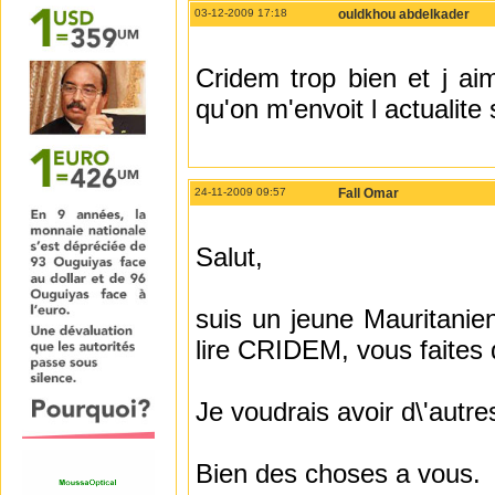
03-12-2009 17:18
ouldkhou abdelkader
Cridem trop bien et j ai
qu'on m'envoit l actualite
24-11-2009 09:57
Fall Omar
Salut,
suis un jeune Mauritanie
lire CRIDEM, vous faites 
Je voudrais avoir d\'autre
Bien des choses a vous.