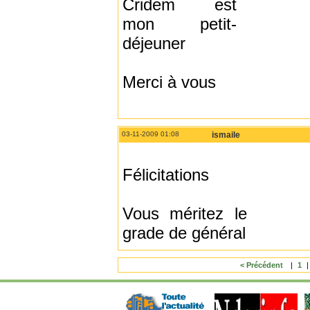
Cridem est
mon petit-
déjeuner
Merci à vous
03-11-2009 01:08
ismaile
Félicitations
Vous méritez le
grade de général
< Précédent
|
1