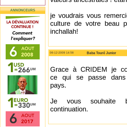
ANNONCEURS
je voudrais vous remercie
culture de votre beau 
inchallah!
06-12-2009 14:58
Baba Touré Junior
Grace à CRIDEM je co
ce qui se passe dan
pays.
Je vous souhaite b
continuation.