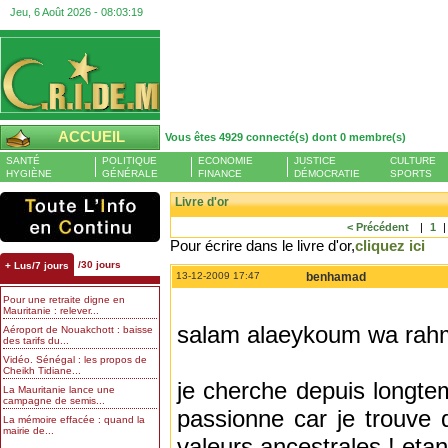
Jeu, 6 Août 2026 -
08:03:20
ACCUEIL
Vous êtes 4929 connecté(s) dont 0 membre(s)
SANTÉ
POLITIQUE
ECONOMIE
JUSTICE
CULTURE
HYGIÈNE
GÉNÉRALE
FINANCE
DÉMOCRATIE
SPORTS
Livre d'or
< Précédent
|
1
Pour écrire dans le livre d'or,
cliquez ici
/30 jours
+ Lus/7 jours
13-12-2009 17:47
benhamad
Pour une retraite digne en
Mauritanie : relever...
salam alaeykoum wa rahm
Aéroport de Nouakchott : baisse
des tarifs du...
Vidéo. Sénégal : les propos de
Cheikh Tidiane...
je cherche depuis longte
La Mauritanie lance une
campagne de semis...
passionne car je trouve 
La mémoire effacée : quand la
mairie de...
valeurs ancestrales ! eta