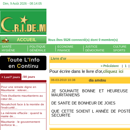
Dim, 9 Août 2026 -
08:14:05
ACCUEIL
Vous êtes 5526 connecté(s) dont 0 membre(s)
SANTÉ
POLITIQUE
ECONOMIE
JUSTICE
CULTURE
HYGIÈNE
GÉNÉRALE
FINANCE
DÉMOCRATIE
SPORTS
Livre d'or
< Précédent
|
1
Pour écrire dans le livre d'or,
cliquez ici
/30 jours
+ Lus/7 jours
06-03-2010 10:38
dia amdou
Pour une retraite digne en
Mauritanie : relever...
JE SOUHAITE BONNE ET HEUREUSE
MAURITANIENS
Trois étudiants mauritaniens au
cœur de...
DE SANTE DE BONHEUR DE JOIES
Nouakchott face à la montée de
l’insécurité...
QUE CETTE SOIENT L ANNÉE DE POSTÉ
La mémoire effacée : quand la
SECURITE
mairie de...
Mauritanie : le gouvernement
renforce le...