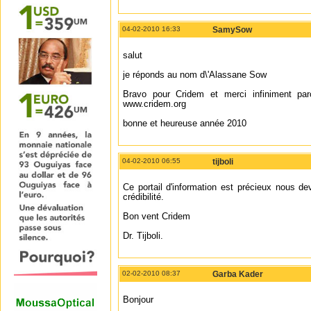
04-02-2010 16:33
SamySow
salut
je réponds au nom d\'Alassane Sow
Bravo pour Cridem et merci infiniment par
www.cridem.org
bonne et heureuse année 2010
04-02-2010 06:55
tijboli
Ce portail d'information est précieux nous dev
crédibilité.
Bon vent Cridem
Dr. Tijboli.
02-02-2010 08:37
Garba Kader
Bonjour