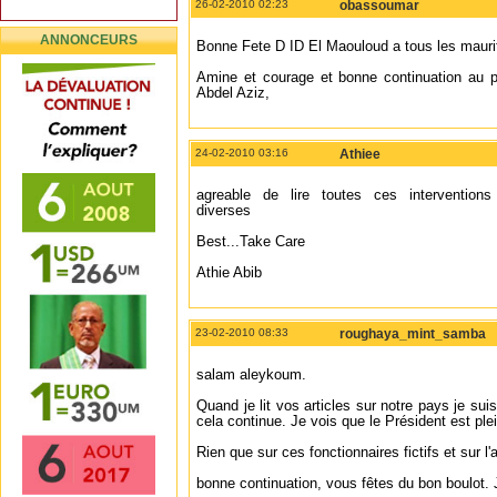
26-02-2010 02:23
obassoumar
ANNONCEURS
Bonne Fete D ID El Maouloud a tous les mauri
Amine et courage et bonne continuation au 
Abdel Aziz,
24-02-2010 03:16
Athiee
agreable de lire toutes ces interventions
diverses
Best...Take Care
Athie Abib
23-02-2010 08:33
roughaya_mint_samba
salam aleykoum.
Quand je lit vos articles sur notre pays je su
cela continue. Je vois que le Président est pl
Rien que sur ces fonctionnaires fictifs et sur l
bonne continuation, vous fêtes du bon boulot. 