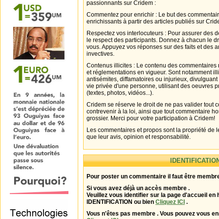
passionnants sur Cridem :
Commentez pour enrichir : Le but des commentair
enrichissants à partir des articles publiés sur Cri
Respectez vos interlocuteurs : Pour assurer des d
le respect des participants. Donnez à chacun le d
vous. Appuyez vos réponses sur des faits et des 
invectives.
Contenus illicites : Le contenu des commentaires n
et réglementations en vigueur. Sont notamment illi
antisémites, diffamatoires ou injurieux, divulguant
vie privée d'une personne, utilisant des oeuvres p
(textes, photos, vidéos...).
Cridem se réserve le droit de ne pas valider tout
contrevenir à la loi, ainsi que tout commentaire h
grossier. Merci pour votre participation à Cridem!
Les commentaires et propos sont la propriété de l
que leur avis, opinion et responsabilité.
IDENTIFICATIO
Pour poster un commentaire il faut être membre
Si vous avez déjà un accès membre .
Veuillez vous identifier sur la page d'accueil en 
IDENTIFICATION ou bien
Cliquez ICI
.
Vous n'êtes pas membre . Vous pouvez vous enr