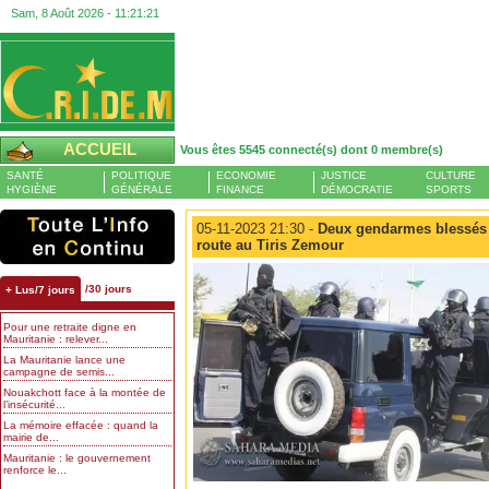
Sam, 8 Août 2026 -
11:21:22
ACCUEIL
Vous êtes 5545 connecté(s) dont 0 membre(s)
SANTÉ
POLITIQUE
ECONOMIE
JUSTICE
CULTURE
HYGIÈNE
GÉNÉRALE
FINANCE
DÉMOCRATIE
SPORTS
05-11-2023 21:30 -
Deux gendarmes blessés 
route au Tiris Zemour
/30 jours
+ Lus/7 jours
Pour une retraite digne en
Mauritanie : relever...
La Mauritanie lance une
campagne de semis...
Nouakchott face à la montée de
l’insécurité...
La mémoire effacée : quand la
mairie de...
Mauritanie : le gouvernement
renforce le...