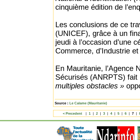
cinquième édition de l’en
Les conclusions de ce tra
(UNICEF), grâce à un fin
jeudi à l’occasion d’une 
Commerce, d’Industrie et 
En Mauritanie, l’Agence N
Sécurisés (ANRPTS) fait r
multiples obstacles »
oppos
Source :
Le Calame (Mauritanie)
< Precedent
|
1
|
2
|
3
|
4
|
5
|
6
|
7
|