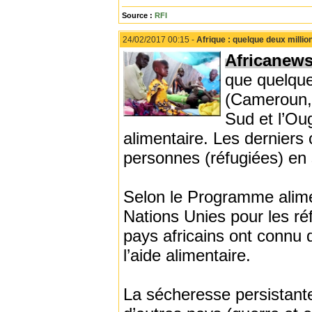
Source :
RFI
24/02/2017 00:15 -
Afrique : quelque deux millio
Africanew
que quelque 
(Cameroun, 
Sud et l’Ou
alimentaire. Les derniers 
personnes (réfugiées) en 
Selon le Programme alime
Nations Unies pour les ré
pays africains ont connu d
l’aide alimentaire.
La sécheresse persistante