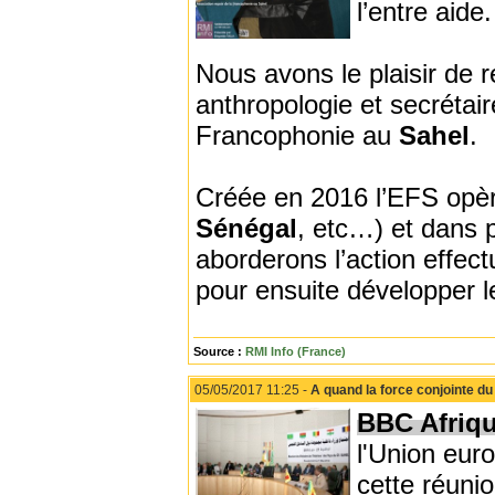
l’entre aide.
Nous avons le plaisir de
anthropologie et secrétair
Francophonie au
Sahel
.
Créée en 2016 l’EFS opèr
Sénégal
, etc…) et dans 
aborderons l’action effec
pour ensuite développer l
Source :
RMI Info (France)
05/05/2017 11:25 -
A quand la force conjointe du
BBC Afriq
l'Union eur
cette réunio