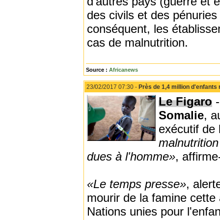
d’autres pays (guerre et 
des civils et des pénuries
conséquent, les établiss
cas de malnutrition.
Source :
Africanews
23/02/2017 07:30 -
Près de 1,4 million d'enfants
Le Figaro
-
Somalie
, 
exécutif de l
malnutritio
dues à l'homme»
, affirme-
«Le temps presse»
, alerte
mourir de la famine cette
Nations unies pour l'enfa