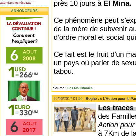
près 10 jours à
El Mina.
attendant les résultats
Nomination de l’Honorable Diye
ANNONCEURS
Ba au poste de...
Mauritanie : les résultats du
Ce phénomène peut s’expli
baccalauréat 2026...
de la mère de subvenir aux
Mauritanie : Les 10 premiers au
BEPC 2026
d’ordre moral et social qu
Un syndicat de l’enseignement
rejette la...
Ce fait est le fruit d’un 
un pays où parler de sexu
tabou.
Source :
Les Mauritanies
22/06/2017 01:56 -
Boghé : « L’Action pour le P
Les traces 
des Famille
Action pour
à 7Km de 