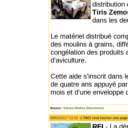
distributio
Tiris Zem
dans les d
Le matériel distribué co
des moulins à grains, dif
congélation des produits a
d’aviculture.
Cette aide s’inscrit dans 
de quatre ans appuyé par
mois et d’une enveloppe d
Source :
Sahara Medias (Mauritanie)
08/03/2017 13:33 -
L'ONU veut tourner une page 
RFI
- La dé