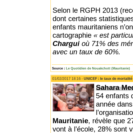
Selon le RGPH 2013 (recen
dont certaines statistique
enfants mauritaniens n’ont
cartographie
« est partic
Chargui
où 71% des ména
avec un taux de 60%.
Source :
Le Quotidien de Nouakchott (Mauritanie)
01/02/2017 18:16 -
UNICEF : le taux de mortalité 
Sahara Me
54 enfants 
année dans 
l’organisati
Mauritanie
, révèle que 
vont à l’école, 28% sont 