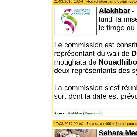
21/03/2017 16:54 -
Nouadhibou : une commission 
Alakhbar
-
lundi la mi
le tirage au
Le commission est constit
représentant du wali de
D
moughata de
Nouadhib
deux représentants des s
La commission s’est réuni
sort dont la date est pré
Source :
Alakhbar (Mauritanie)
17/03/2017 22:00 -
Zouerate : 400 millions pour 
Sahara Me