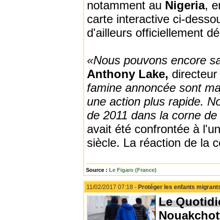
notamment au
Nigeria
, 
carte interactive ci-dess
d'ailleurs officiellement 
«Nous pouvons encore sa
Anthony Lake,
directeur 
famine annoncée sont maj
une action plus rapide. N
de 2011 dans la corne de 
avait été confrontée à l'
siècle. La réaction de la 
Source :
Le Figaro (France)
11/02/2017 07:18 -
Protéger les enfants migrants
Le Quotidi
Nouakchot