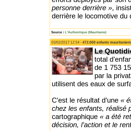
personne derrière »
, insi
derrière le locomotive du
Source :
L'Authentique (Mauritanie)
03/02/2017 12:54 -
472.000 enfants mauritaniens
Le Quotidi
total d’enf
de 1 753 15
par la priva
utilisent des eaux de surf
C’est le résultat d’une
« é
chez les enfants, réalisé p
cartographique
« a été re
décision, l’action et le r