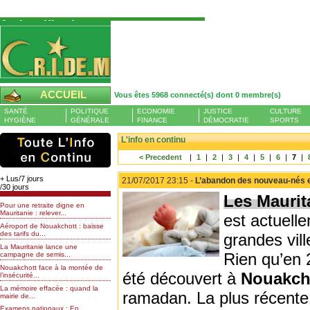
Authentification
Pour S'authentifier veuillez fournir votre
Pseudo et Mot de passer et cliquez sur : Se
connecter
Pseudo
ACCUEIL
Vous êtes 5968 connecté(s) dont 0 membre(s)
Liste des membres en ligne (0)
SANTÉ
POLITIQUE
ECONOMIE
JUSTICE
CULTURE
Mot de passe
HYGIÈNE
GÉNÉRALE
FINANCE
DÉMOCRATIE
SPORTS
L'info en continu
< Precedent
|
1
|
2
|
3
|
4
|
5
|
6
|
7
|
Mot de passe oublié
+ Lus/7 jours
21/07/2017 23:15 -
L’abandon des nouveau-nés e
/30 jours
Les Maurit
Pour une retraite digne en
Mauritanie : relever...
est actuell
Aéroport de Nouakchott : baisse
des tarifs du...
grandes vil
La Mauritanie lance une
Rien qu’en 
campagne de semis...
Nouakchott face à la montée de
été découvert à
Nouakch
l’insécurité...
La mémoire effacée : quand la
ramadan. La plus récente 
mairie de...
Examens nationaux : En