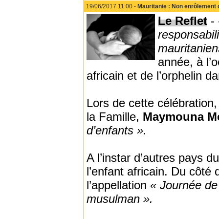
19/06/2017 11:00 -
Mauritanie : Non enrôlement
Le Reflet
-
responsabili
mauritanie
année, à l’o
africain et de l’orphelin
Lors de cette célébration,
la Famille,
Maymouna M
d’enfants ».
A l’instar d’autres pays 
l’enfant africain. Du côté
l’appellation
« Journée de l
musulman ».