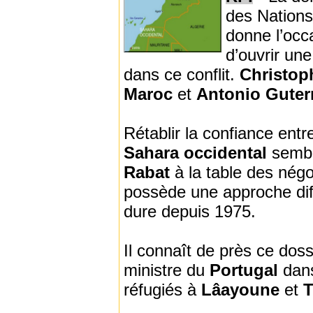
des Nations
donne l’occ
d’ouvrir une
dans ce conflit.
Christop
Maroc
et
Antonio Guter
Rétablir la confiance entre
Sahara occidental
sembl
Rabat
à la table des nég
possède une approche dif
dure depuis 1975.
Il connaît de près ce doss
ministre du
Portugal
dans
réfugiés à
Lâayoune
et
T