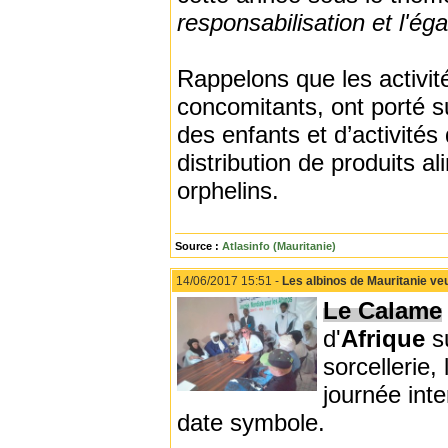
responsabilisation et l'ég
Rappelons que les activ
concomitants, ont porté su
des enfants et d’activités 
distribution de produits a
orphelins.
Source :
Atlasinfo (Mauritanie)
14/06/2017 15:51 -
Les albinos de Mauritanie ve
Le Calame
d'
Afrique
s
sorcellerie,
journée inte
date symbole.