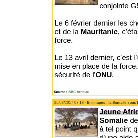
conjointe 
Le 6 février dernier les c
et de la
Mauritanie
, c'ét
force.
Le 13 avril dernier, c'est 
mise en place de la force
sécurité de l'
ONU
.
Source :
BBC Afrique
25/03/2017 07:18 -
En images : la Somalie sous 
Jeune Afri
Somalie
de
à tel point 
d'une aide 