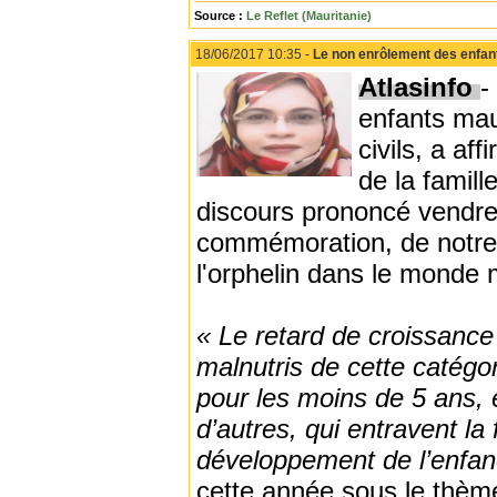
Source :
Le Reflet (Mauritanie)
18/06/2017 10:35 -
Le non enrôlement des enfant
Atlasinfo
-
enfants mau
civils, a af
de la famil
discours prononcé vendredi
commémoration, de notre p
l'orphelin dans le monde
« Le retard de croissanc
malnutris de cette catégori
pour les moins de 5 ans, 
d’autres, qui entravent la
développement de l’enfan
cette année sous le thè