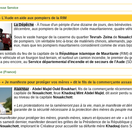
esse Service
 -
L'Aude en aide aux pompiers de la RIM
La Dépêche
- À l'issue d'un périple d'une dizaine de jours, des bénévole
décembre, aux pompiers de la protection civile mauritanienne, quatre véh
Sous le vaste hangar de la caserne du quartier
Tevrah- Zeina
de
Nouakc
de pompiers. Un véritable bric-à-brac de matériels chinois, allemands, jap
eux, mais que les pompiers mauritaniens considèrent comme de vrais bij
es soldats du feu de la capitale de la
République islamique de Mauritanie
(RIM) d
véhicule et un fourgon tout-terrain, et surtout un camion incendie, le premier du g
y a peu encore, au
Service départemental d'incendie et de secours de l'
Aude
(SDI
e (France)
 -
« Je manifeste pour protéger vos mères » dit le fils de la commerçante assas
Alakhbar
-
Abdel Majid Ould Boukhari
, fils de la commerçante récemmen
capitale de
Nouakchott
, feue
Khadouj Mint Abdel Majid
, dit avoir perdu 
au niveau de la capitale
Nouakchott
.
« Les protestations ne la ramèneront pas à la vie, mais je manifeste et dén
garantie de la sécurité nécessaire à la protection des mères du peuple ma
à manifester pour protéger les mères, grands-mères, sœurs et épouses en vie »
a-t-i
samedi dernier, manifester devant les grilles de la Présidence de la République pou
Nouakchott
, implorant le Créateur pour accueillir sa défunte mère
Khadouj
dans S