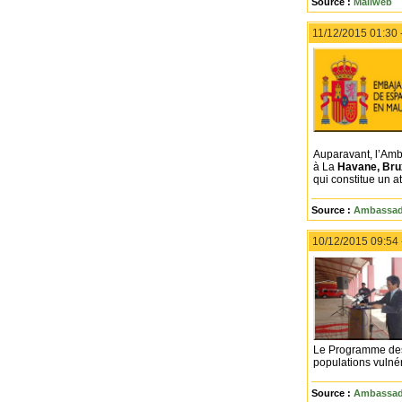
Source :
Maliweb
11/12/2015 01:30 
Auparavant, l’Am
à La
Havane, Bru
qui constitue un a
Source :
Ambassade
10/12/2015 09:54
Le Programme des
populations vulné
Source :
Ambassade