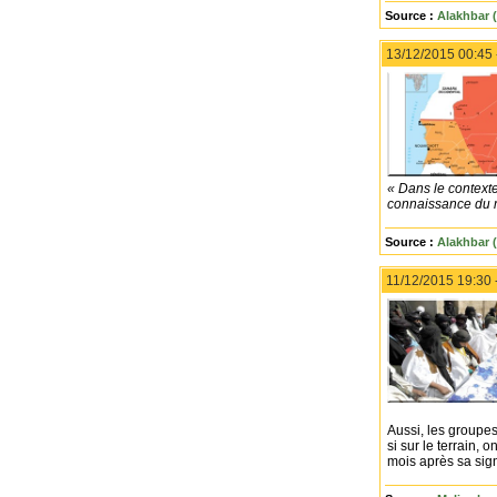
Source :
Alakhbar (
13/12/2015 00:45
« Dans le contexte
connaissance du m
Source :
Alakhbar (
11/12/2015 19:30 
Aussi, les groupes
si sur le terrain,
mois après sa sig