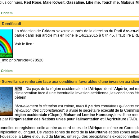
 plus connues,
Red Rose, Male Koweït, Gassaline, Like me, Touch me, Mabsus M
 Cridem
 -
Rectificatif
La rédaction de
Cridem
s'excuse auprès de la direction du Parti
Arc-en-ci
parue dans leur article mis en ligne le 14/12/2015 à 07h 45. Il faut lire
Voir le lien :
/C_Info.php?article=678520
 Cridem
 -
Surveillance renforcée face aux conditions favorables d'une invasion acridie
APS
- Dix pays de la région occidentale de l'
Afrique
, dont l'
Algérie
, ont r
d'intervention face à une éventuelle invasion acridienne, les conditions éta
pèlerin.
"Actuellement la situation est calme, mais il y a des conditions qui nous exi
l'évolution des circonstances"
, a avisé le secrétaire exécutif de la Commi
région occidentale
(Clcpro),
Mohamed Lemine Hamouny,
lors d'une re
is
par l'
Organisation des Nations unies pour l'alimentation et l'Agriculture
(FAO).
onnelles enregistrées cette année au nord-ouest de l'
Afrique
et même en Corne de 
ltiplication du criquet. De vastes zones du nord de la
Mauritanie
et des zones adjac
-ouest de la
Libye
et du sud du
Maroc
, ont reçu des précipitations exceptionnelle