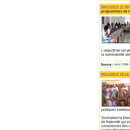
09/12/2015 22:30
programmes de nut
L’objectif de cet a
la vulnérabilité al
Source :
Info CRM
09/12/2015 20:16
pratiques tradition
Souhaitant la bie
de fraternité qui e
consciences des c