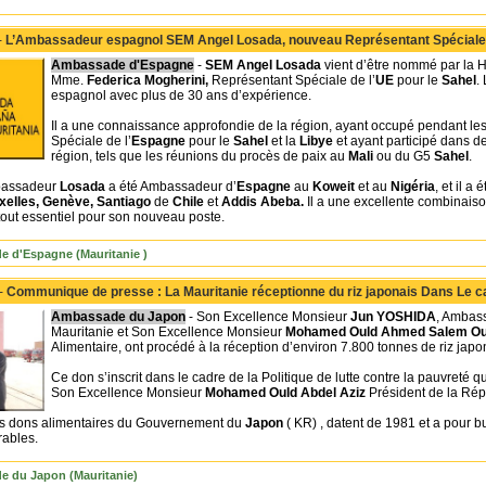
-
L’Ambassadeur espagnol SEM Angel Losada, nouveau Représentant Spéciale d
Ambassade d'Espagne
-
SEM Angel Losada
vient d’être nommé par la H
Mme.
Federica Mogherini,
Représentant Spéciale de l’
UE
pour le
Sahel
.
espagnol avec plus de 30 ans d’expérience.
Il a une connaissance approfondie de la région, ayant occupé pendant l
Spéciale de l’
Espagne
pour le
Sahel
et la
Libye
et ayant participé dans d
région, tels que les réunions du procès de paix au
Mali
ou du G5
Sahel
.
bassadeur
Losada
a été Ambassadeur d’
Espagne
au
Koweit
et au
Nigéria
, et il 
xelles, Genève, Santiago
de
Chile
et
Addis Abeba.
Il a une excellente combinaison
tout essentiel pour son nouveau poste.
 d'Espagne (Mauritanie )
 -
Communique de presse : La Mauritanie réceptionne du riz japonais Dans Le ca
Ambassade du Japon
- Son Excellence Monsieur
Jun YOSHIDA
, Ambas
Mauritanie et Son Excellence Monsieur
Mohamed Ould Ahmed Salem O
Alimentaire, ont procédé à la réception d’environ 7.800 tonnes de riz japon
Ce don s’inscrit dans le cadre de la Politique de lutte contre la pauvreté qu
Son Excellence Monsieur
Mohamed Ould Abdel Aziz
Président de la Rép
 dons alimentaires du Gouvernement du
Japon
( KR) , datent de 1981 et a pour bu
rables.
 du Japon (Mauritanie)