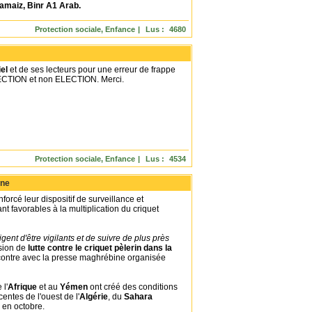
amaiz, Binr A1 Arab.
Protection sociale, Enfance
|
Lus :
4680
Commentaires :
3
|
el
et de ses lecteurs pour une erreur de frappe
 ÉRECTION et non ELECTION. Merci.
Protection sociale, Enfance
|
Lus :
4534
Commentaires :
2
|
nne
enforcé leur dispositif de surveillance et
nt favorables à la multiplication du criquet
gent d'être vigilants et de suivre de plus près
ssion de
lutte contre le criquet pèlerin dans la
ncontre avec la presse maghrébine organisée
l'
Afrique
et au
Yémen
ont créé des conditions
entes de l'ouest de l'
Algérie
, du
Sahara
s en octobre.