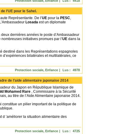
Protection sociale, Enfance
|
Lus :
4418
Commentaires :
0
|
e l’UE pour le Sahel.
aute Représentante. De l’
UE
pour la
PESC
,
 L’Ambassadeur
Losada
est un diplomate
es deux dernières années le poste d’Ambassadeur
e nombreuses initiatives promues par l’
UE
dans la
a été destiné dans les Représentations espagnoles
 d’expériences bilatérales et multilatérales, ce
Protection sociale, Enfance
|
Lus :
4978
Commentaires :
0
|
dre de l’aide alimentaire japonaise 2014
sadeur du Japon en République Islamique de
uld Mohamed Rare
, Commissaire à la Sécurité
ais, au titre de l’Aide Alimentaire japonaise 2014.
i constitue un pilier important de la politique de
ublique.
t d ’améliorer la situation alimentaire des
Protection sociale, Enfance
|
Lus :
4725