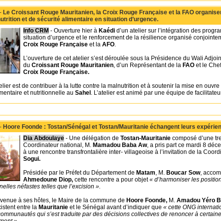
 -
Le Croissant Rouge Mauritanien, la Croix Rouge Française et la FAO organisent
rition et de sécurité alimentaire en situation d’urgence.
Info CRM
- Ouverture hier à
Kaédi
d’un atelier sur l’intégration des progr
situation d’urgence et le renforcement de la résilience organisé conjointe
Croix Rouge Française
et la
AFO
.
L’ouverture de cet atelier s’est déroulée sous la Présidence du Wali Adjoi
du
Croissant Rouge Mauritanien
, d’un Représentant de la
FAO
et le Che
Croix Rouge Française.
telier est de contribuer à la lutte contre la malnutrition et à soutenir la mise en ouv
imentaire et nutritionnelle au
Sahel
. L’atelier est animé par une équipe de facilitat
 -
Hoore Foonde : Tostan/Sénégal et Tostan/Mauritanie échangent leurs expérie
Dia Abdoulaye
- Une délégation de
Tostan-Mauritanie
composé d’une tr
Coordinateur national, M.
Mamadou Baba Aw
, a pris part ce mardi 8 dé
à une rencontre transfrontalière inter- villageoise à l’invitation de la Coo
Sogui.
Présidée par le Préfet du Département de
Matam
, M.
Boucar Sow
, accom
Ahmedoune Diop,
cette rencontre a pour objet
« d’harmoniser les position
nelles néfastes telles que l’excision ».
nvenue à ses hôtes, le Maire de la commune de
Hoore Foonde,
M.
Amadou Yéro 
xistent entre la
Mauritanie
et le Sénégal avant d’indiquer que
« cette ONG internati
ommunautés qui s’est traduite par des décisions collectives de renoncer à certain