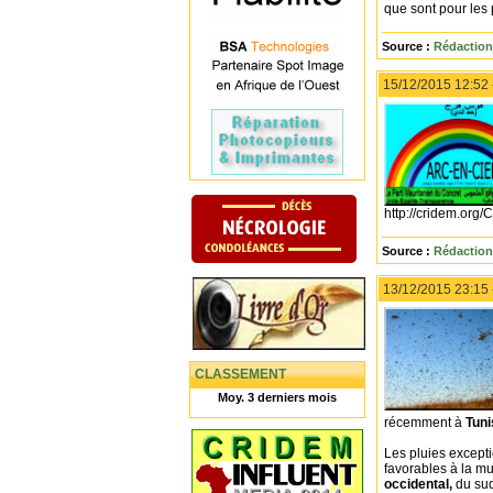
que sont pour les
Source :
Rédaction
15/12/2015 12:52
http://cridem.org
Source :
Rédaction
13/12/2015 23:15
CLASSEMENT
Moy. 3 derniers mois
récemment à
Tun
Les pluies excepti
favorables à la mu
occidental,
du sud