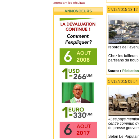
attendant les résultats
Nomination de l’Honorable Diye
17/12/2015 13:12
ANNONCEURS
Ba au poste de...
Mauritanie : les résultats du
baccalauréat 2026...
Mauritanie : Les 10 premiers au
BEPC 2026
Un syndicat de l’enseignement
rejette la...
rebords de l’ave
Chez les tailleurs
partisans du boubo
Source :
Rédaction
17/12/2015 09:54
«Les pays mentionn
centre commun d’
de presse gouver
Selon Le Populaire