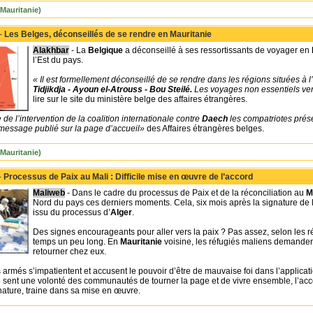
Mauritanie)
 -
Les Belges, déconseillés de se rendre en Mauritanie
Alakhbar
- La
Belgique
a déconseillé à ses ressortissants de voyager en
l’Est du pays.
« Il est formellement déconseillé de se rendre dans les régions situées à l’
Tidjikdja - Ayoun el-Atrouss - Bou Steilé.
Les voyages non essentiels ver
lire sur le site du ministère belge des affaires étrangères.
 de l’intervention de la coalition internationale contre
Daech
les compatriotes prés
essage publié sur la page d’accueil»
des Affaires étrangères belges.
Mauritanie)
-
Processus de Paix au Mali : Difficile mise en œuvre de l’accord
Maliweb
- Dans le cadre du processus de Paix et de la réconciliation au
M
Nord du pays ces derniers moments. Cela, six mois après la signature de l’
issu du processus d’
Alger
.
Des signes encourageants pour aller vers la paix ? Pas assez, selon les 
temps un peu long. En
Mauritanie
voisine, les réfugiés maliens demanden
retourner chez eux.
 armés s’impatientent et accusent le pouvoir d’être de mauvaise foi dans l’applicat
 on sent une volonté des communautés de tourner la page et de vivre ensemble, l’acco
nature, traine dans sa mise en œuvre.