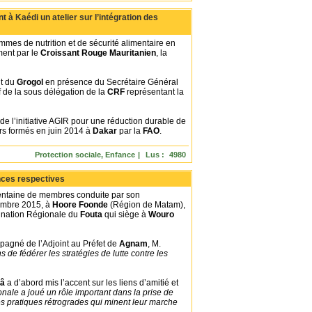
Commentaires :
3
|
 à Kaédi un atelier sur l’intégration des
ammes de nutrition et de sécurité alimentaire en
ment par le
Croissant Rouge Mauritanien
, la
nt du
Grogol
en présence du Secrétaire Général
f de la sous délégation de la
CRF
représentant la
re de l’initiative AGIR pour une réduction durable de
eurs formés en juin 2014 à
Dakar
par la
FAO
.
Protection sociale, Enfance
|
Lus :
4980
Commentaires :
0
|
nces respectives
entaine de membres conduite par son
cembre 2015, à
Hoore Foonde
(Région de Matam),
rdination Régionale du
Fouta
qui siège à
Wouro
pagné de l’Adjoint au Préfet de
Agnam
, M.
s de fédérer les stratégies de lutte contre les
Bâ
a d’abord mis l’accent sur les liens d’amitié et
onale a joué un rôle important dans la prise de
es pratiques rétrogrades qui minent leur marche