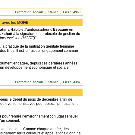
Protection sociale, Enfance
|
Lus :
4969
Commentaires :
3
|
ir avec les MGF/E
atima Habib
et l'ambassadeur d'
Espagne
en
akchott
à la signature du protocole de gestion du
ine/ excision (MGF/E)".
 la pratique de la mutilation génitale féminine
s filles. Il est le fruit de l'engagement commun
solument engagée, depuis ces dernières années,
 d'un développement économique et sociale
Protection sociale, Enfance
|
Lus :
4387
Commentaires :
0
|
epuis le début du mois de décembre a fini de
bouleversements avec pour objectif principal une
s pour rendre l’environnement conjugal sensuel
’un conjoint.
stes de l’encens. Comme chaque année, des
les gardent leurs couleurs et appellations d’origine