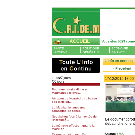
Authentification
Pour S'authentifier veuillez fournir votre
Pseudo et Mot de passer et cliquez sur : 
connecter
Pseudo
ACCUEIL
Vous êtes 5329 conn
Liste des membres en ligne (0)
SANTÉ
POLITIQUE
ECONOMIE
Mot de passe
HYGIÈNE
GÉNÉRALE
FINANCE
L'info en continu
< Precedent
Mot de passe oublié
+ Lus/7 jours
17/12/2015 18:00
/30 jours
Pour une retraite digne en
Mauritanie : relever...
Aéroport de Nouakchott : baisse
des tarifs du...
La Mauritanie lance une
campagne de semis...
Nouakchott face à la montée de
Le document produ
l’insécurité...
débat riche, orien
La mémoire effacée : quand la
mairie de...
Source :
MS
Examens nationaux : En