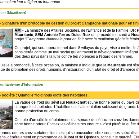
que soient leur religion ou leur nom».
mr (Mauritanie)
 -
Signature d'un protocole de gestion du projet Campagne nationale pour en fin
AMI
- La ministre des Affaires Sociales, de l'Enfance et de la Famille, DR
F
Mauritanie
,
SEM Antonio Torres-Dulce Ruiz
ont procédé mercredi à
Nou
projet
"Campagne Nationale pour en finir avec la mutilation génitale fémin
Ce projet, qui sera opérationnel dans 8 wilayas du pays, vise à mettre fin à
considérée comme un mal social qui entravent le développement intégral de
des deux pays dans la lutte contre les violences à l'égard des femmes.
u'elle a prononcé, à cette occasion, la ministre a indiqué que la
Mauritanie
est ré
e de promotion des droits humains, d'instauration d'un Etat de droit et d'amorce
uritanienne d'Information
 -
société : Quand le froid nous dicte des habitudes.
La vague de froid qui sévit sur
Nouakchott
et une bonne partie du pays d
changer les habitudes. L’habillement, l’alimentation subissent de grands 
bonne protection du corps.
On note d’un côté le déploiement d’arsenaux de séduction chez les dame
et de bonne odeur. Et chez les célibataires endurcis, c’est plutôt la quête d
x bonnes odeurs chez certaines femmes qui se bousculent chez certaines spéciali
ens, généralement en provenance de
Dubaï
et de
Djeddah
, sont sur le marché. El