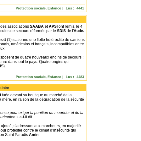
Protection sociale, Enfance
|
Lus :
4441
Commentaires :
0
|
s des associations
SAABA
et
APSI
ont remis, le 4
icules de secours réformés par le
SDIS
de l'
Aude.
hott
(1) stationne une flotte hétéroclite de camions
onais, américains et français, incompatibles entre
oux.
isposent de quatre nouveaux engins de secours :
enre dans tout le pays. Quatre engins qui
S).
Protection sociale, Enfance
|
Lus :
4483
Commentaires :
0
|
sinée
t tuée devant sa boutique au marché de la
sa mère, en raison de la dégradation de la sécurité
once pour exiger la punition du meurtrier et de la
uritanien »
a-t-il dit.
l ajouté, s’adressant aux marcheurs, en majorité
r protester contre le climat d’insécurité qui
on Saint Paradis
Amin
.