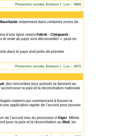
Protection sociale, Enfance
|
Lus :
5856
Commentaires :
5
|
Mauritanie
notamment dans certaines zones de
est d’une ligne reliant
Fdérik - Chinguetti -
s le reste du pays sont déconseillés »
, peut-on
ents dans le pays sont priés de prendre
Protection sociale, Enfance
|
Lus :
5975
Commentaires :
2
|
ali
, des rencontres tous azimuts se tiennent au
accord pour la paix et la réconciliation nationale
réfugiés maliens qui commencent à trouver le
t une application rapide de l’accord pour pouvoir
ion de l’accord issu du processus d’
Alger
. Même
rd pour la paix et la réconciliation au
Mali
, six