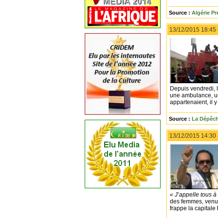
Source :
Algérie Pr
13/12/2015 18:45
Depuis vendredi, l
une ambulance, un 
appartenaient, il 
Source :
La Dépêch
13/12/2015 14:30
« J’appelle tous 
des femmes, venus 
frappe la capitale