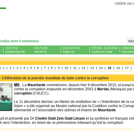
CRÉER UN 
Se
ecté(s) dont 0 membre(s)
RE
JUSTICE
CULTURE
EDUCATION
PÊCHE, ELEVAGE
URBANI
DÉMOCRATIE
SPORTS
EMPLOI
AGRICULTURE
ENVIRO
|
1
|
2
|
3
|
4
|
5
|
6
|
7
|
8
|
9
|
10
|
11
|
12
|
13
|
14
|
15
|
16
|
17
|
 -
Célébration de la journée mondiale de lutte contre la corruption
MS
- La
Mauritanie
commémore, depuis hier 9 décembre 2015, et jusqu'au 
contre la corruption instaurée en décembre 2003 à
Merida
(Mexique) par 
corruption
(CNUCC).
Le 11 décembre dernier, un Atelier de restitution de
« l’Interdiction de la
Islam »
a été organisé au Musée national par la Coalition contre la Corrup
allemande et l’association des ulémas et imams de
Mauritanie
.
it et présenté par Dr
Cheikh Ould Zein Ould Limam
et sa synthèse en français ont 
té vers l’interdiction, en Islam de ce phénomène infamant qu’est la corruption.