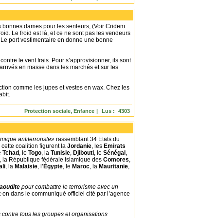
Commentaires :
0
|
 nos bonnes dames pour les senteurs, (Voir Cridem
oid. Le froid est là, et ce ne sont pas les vendeurs
urs. Le port vestimentaire en donne une bonne
ntre le vent frais. Pour s’approvisionner, ils sont
t arrivés en masse dans les marchés et sur les
ection comme les jupes et vestes en wax. Chez les
bit.
Protection sociale, Enfance
|
Lus :
4303
Commentaires :
0
|
lamique antiterroriste»
rassemblant 34 Etats du
ette coalition figurent la
Jordanie
, les
Emirats
le
Tchad
, le
Togo
, la
Tunisie
,
Djibouti
, le
Sénégal
,
, la République fédérale islamique des
Comores
,
li
, la
Malaisie
, l’
Égypte
, le
Maroc
, la
Mauritanie
,
saoudite
pour combattre le terrorisme avec un
lit-on dans le communiqué officiel cité par l’agence
 contre tous les groupes et organisations