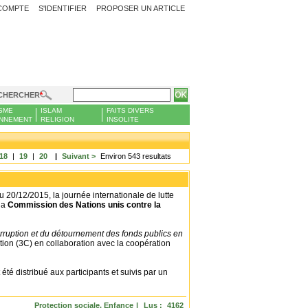
COMPTE
S'IDENTIFIER
PROPOSER UN ARTICLE
CHERCHER
SME
ISLAM
FAITS DIVERS
NNEMENT
RELIGION
INSOLITE
18
|
19
|
20
|
Suivant >
Environ 543 resultats
20/12/2015, la journée internationale de lutte
la
Commission des Nations unis contre la
 corruption et du détournement des fonds publics en
tion (3C) en collaboration avec la coopération
été distribué aux participants et suivis par un
Protection sociale, Enfance
|
Lus :
4162