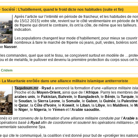
 -
Société : L’habillement, quand le froid dicte nos habitudes (suite et fin)
Après l’article sur l’intimité en période de fraicheur, et les habitudes de
du 15/12 2015) votre site, revient sur le côté vestimentaire en période de fr
de friperie qui diront le contraire, ils ont la côte, de même que les taille
indication.
Les populations changent leur mode d’habillement, pour mieux se couvrir co
nombreux à faire le marché de friperie où jeans, pull, vestes, boléros son
nue
Nasser
.
, les commandes, quel que soit le tissu, se conçoivent surtout en modèle de …prot
u et de melahfa, le pullover est devenu la première protection du corps sous cet ha
 Cridem
 -
La Mauritanie enrôlée dans une alliance militaire islamique antiterroriste
Taqadoum.mr
-
Ryad
a annoncé la formation d’une
«alliance militaire is
Proche et du
Moyen-Orient,
ainsi que de l’
Afrique
. Parmi les membres de c
arabes unis
, le
Pakistan, Bahreïn
, le
Bangladesh
, le
Bénin
, la
Turquie
, 
le
Soudan
, la
Sierra Leone
, la
Somalie
, le
Gabon
, la
Guinée
, la
Palestine
le
Qatar
, la
Côte d’Ivoire
, le
Koweït
, le
Liban
, la
Libye
, les
Maldives
, le
Ma
le
Niger
, le
Nigeria
, le
Yémen
et l’
Arabie saoudite.
és ici ont convenu de la formation d’une alliance militaire conduite par l’
Arabie 
opérations basé à
Ryad
afin de coordonner et soutenir les opérations militaires»
, 
nementale saoudienne Spa.
 qui cite le communiqué, la coalition s’est donné pour but de
«protéger les nations