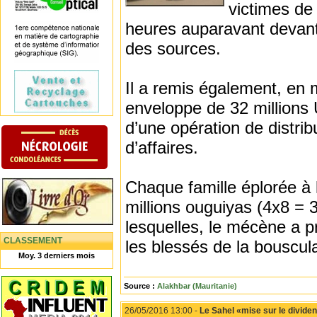
victimes de
heures auparavant devant
des sources.
Il a remis également, en 
enveloppe de 32 millions
d’une opération de distri
d’affaires.
Chaque famille éplorée à 
millions ouguiyas (4x8 = 
lesquelles, le mécène a p
CLASSEMENT
les blessés de la bouscul
Moy. 3 derniers mois
Source :
Alakhbar (Mauritanie)
26/05/2016 13:00 -
Le Sahel «mise sur le divid