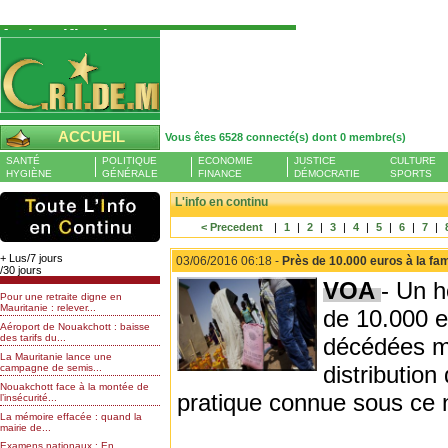
Authentification
Pour S'authentifier veuillez fournir votre
Pseudo et Mot de passer et cliquez sur : Se
connecter
Pseudo
ACCUEIL
Vous êtes 6528 connecté(s) dont 0 membre(s)
Liste des membres en ligne (0)
SANTÉ
POLITIQUE
ECONOMIE
JUSTICE
CULTURE
Mot de passe
HYGIÈNE
GÉNÉRALE
FINANCE
DÉMOCRATIE
SPORTS
L'info en continu
< Precedent
|
1
|
2
|
3
|
4
|
5
|
6
|
7
|
Mot de passe oublié
+ Lus/7 jours
03/06/2016 06:18 -
Près de 10.000 euros à la fa
/30 jours
VOA
- Un h
Pour une retraite digne en
Mauritanie : relever...
de 10.000 e
Aéroport de Nouakchott : baisse
des tarifs du...
décédées me
La Mauritanie lance une
distribution
campagne de semis...
Nouakchott face à la montée de
pratique connue sous ce 
l’insécurité...
La mémoire effacée : quand la
mairie de...
Examens nationaux : En