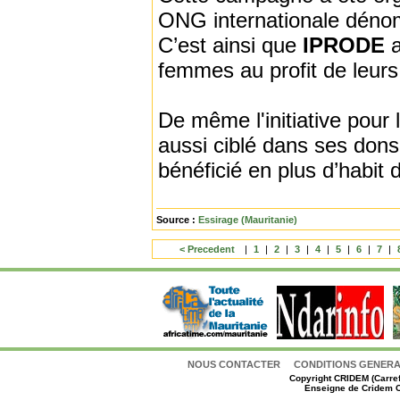
ONG internationale dé
C’est ainsi que
IPRODE
femmes au profit de leur
De même l'initiative pour 
aussi ciblé dans ses don
bénéficié en plus d’habit d
Source :
Essirage (Mauritanie)
< Precedent
|
1
|
2
|
3
|
4
|
5
|
6
|
7
|
NOUS CONTACTER
CONDITIONS GENERAL
Copyright
CRIDEM (Carref
Enseigne de Cridem C