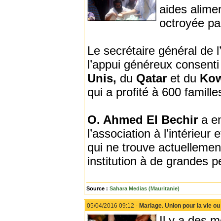
aides alime
octroyée pa
Le secrétaire général de l
l’appui généreux consenti
Unis,
du
Qatar
et du
Kow
qui a profité à 600 famill
O. Ahmed El Bechir
a e
l’association à l’intérieur
qui ne trouve actuelleme
institution à de grandes 
Source :
Sahara Medias (Mauritanie)
05/04/2016 09:12 -
Mariage. Union pour la vie o
Il y a des 