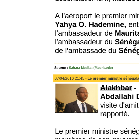
A l’aéroport le premier mi
Yahya O. Hademine,
ent
l’ambassadeur de
Maurit
l’ambassadeur du
Sénég
de l’ambassade du
Séné
Source :
Sahara Medias (Mauritanie)
07/04/2016 21:45 -
Le premier ministre sénégala
Alakhbar
- 
Abdallahi 
visite d'ami
rapporté.
Le premier ministre séné