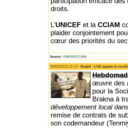
participation efficace de
droits.
L’
UNICEF
et la
CCIAM
c
plaider conjointement pour
cœur des priorités du sec
Source :
UNICEF/CCIAM
09/05/2016 15:10 -
Boghé : L’UE appuie la socié
Hebdomada
œuvre des 
pour la Soc
Brakna à tr
développement local dans 
remise de contrats de su
son codemandeur (Tenmiya