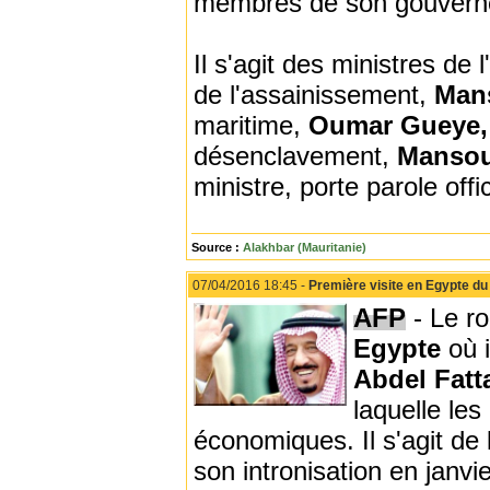
membres de son gouvern
Il s'agit des ministres de 
de l'assainissement,
Man
maritime,
Oumar Gueye
désenclavement,
Mansou
ministre, porte parole of
Source :
Alakhbar (Mauritanie)
07/04/2016 18:45 -
Première visite en Egypte du 
AFP
- Le ro
Egypte
où 
Abdel Fatt
laquelle les
économiques. Il s'agit de 
son intronisation en janvi