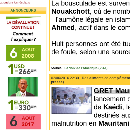
La bousculade est surven
attendant les résultats
Nomination de l’Honorable Diye
Nouakchott
, où de nomb
ANNONCEURS
Ba au poste de...
Mauritanie : les résultats du
- l'aumône légale en islam
baccalauréat 2026...
Ahmed
, actif dans le co
Mauritanie : Les 10 premiers au
BEPC 2026
Un syndicat de l’enseignement
rejette la...
Huit personnes ont été t
de foule, selon une source 
Source :
La Voix de l'Amérique (VOA)
02/06/2016 22:30 -
Des aliments de complément a
presse)
GRET Maur
lancement de
de
Kaédi
, 
destinés au
malnutrition en
Mauritani