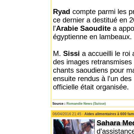
Ryad
compte parmi les p
ce dernier a destitué en
l'
Arabie Saoudite
a appo
égyptienne en lambeaux.
M.
Sissi
a accueilli le ro
des images retransmises en
chants saoudiens pour m
ensuite rendus à l'un des 
officielle était organisée.
Source :
Romandie News (Suisse)
06/04/2016 21:45 -
Aides alimentaires à 600 fami
Sahara Me
d’assistanc