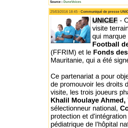
Source :
DuneVoices
25/03/2016 18:45 -
Communiqué de presse UNICEF
UNICEF
- C
visite terra
qui marque 
Football d
(FFRIM) et le
Fonds des 
Mauritanie, qui a été sig
Ce partenariat a pour objec
de promouvoir les droits 
visite, les trois joueurs p
Khalil Moulaye Ahmed,
sélectionneur national,
Co
protection et d'intégratio
pédiatrique de l’hôpital na