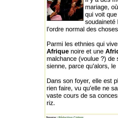
mariage, où
qui voit que
soudaineté l
l’ordre normal des choses
Parmi les ethnies qui viv
Afrique
noire et une
Afri
malchance (voulue ?) de s
sienne, parce qu’alors, le
Dans son foyer, elle est p
rien faire, vu qu’elle ne s
vaste cours de sa concess
riz.
Source :
Rédaction Cridem