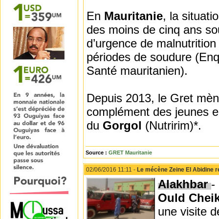
En
Mauritanie
, la situat
des moins de cinq ans souf
d’urgence de malnutrition
périodes de soudure (Enqu
Santé mauritanien).
Depuis 2013, le Gret mène
complément des jeunes en
du
Gorgol
(Nutririm)*.
Source :
GRET Mauritanie
02/06/2016 11:11 -
Le mécène Zeine El Abidine r
Alakhbar
-
Ould Chei
une visite 