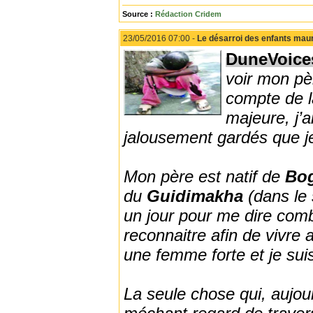
Source :
Rédaction Cridem
23/05/2016 07:00 -
Le désarroi des enfants maur
DuneVoice
voir mon pè
compte de l
majeure, j’a
jalousement gardés que je
Mon père est natif de
Bo
du
Guidimakha
(dans le
un jour pour me dire com
reconnaitre afin de vivre
une femme forte et je sui
La seule chose qui, aujour