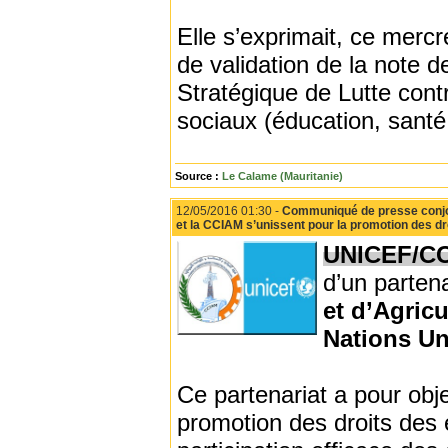
Elle s’exprimait, ce merc
de validation de la note d
Stratégique de Lutte con
sociaux (éducation, santé,
Source :
Le Calame (Mauritanie)
12/05/2016 01:30 -
Communiqué de presse conjoi
et la CCIAM s’unissent pour la promotion des dro
UNICEF/C
d’un partena
et d’Agricu
Nations Un
Ce partenariat a pour obje
promotion des droits des