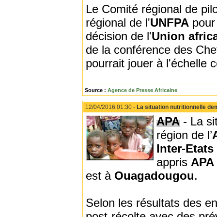
Le Comité régional de pilo
régional de l'
UNFPA
pour 
décision de l'
Union afric
de la conférence des Chef
pourrait jouer à l'échelle 
Source :
Agence de Presse Africaine
12/04/2016 01:30 -
La situation nutritionnelle d
APA
- La si
région de l’
Inter-Etats
appris
APA
est à
Ouagadougou
.
Selon les résultats des e
post-récolte avec des pr