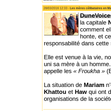
28/03/2016 12:33 -
Les mères célibataires en Mau
DuneVoice
la capitale
comment ell
honte, et ce
responsabilité dans cette 
Elle est venue à la vie, nou
uni sa mère à un homme. A
appelle les
« Froukha »
(B
La situation de
Mariam
n’
Khattou
et
Haw
qui ont d
organisations de la sociét