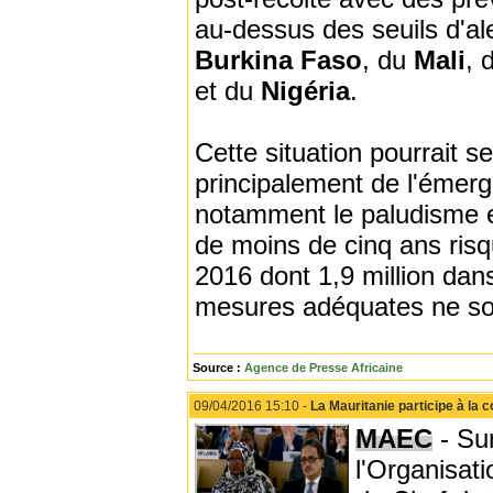
au-dessus des seuils d'al
Burkina Faso
, du
Mali
, 
et du
Nigéria
.
Cette situation pourrait 
principalement de l'émer
notamment le paludisme et
de moins de cinq ans risqu
2016 dont 1,9 million da
mesures adéquates ne son
Source :
Agence de Presse Africaine
09/04/2016 15:10 -
La Mauritanie participe à la
MAEC
- Sur
l'Organisat