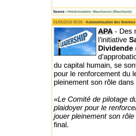
Source :
Hebdomadaire- Mauritanoix (Mauritanie)
01/05/2016 00:00 -
Autonomisation des femmes et 
APA
- Des 
l’initiative
S
Dividende
d’approbat
du capital humain, se sont
pour le renforcement du 
pleinement son rôle dans 
«Le Comité de pilotage 
plaidoyer pour le renforc
jouer pleinement son rôle
final.