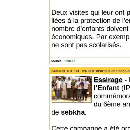
Deux visites qui leur on
liées à la protection de l’
nombre d’enfants doivent 
économiques. Par exemple
ne sont pas scolarisés.
Source :
UNICEF
24/03/2016 01:30 -
IPRODE distribue des dons d
Essirage
- 
l'Enfant
(I
commémorant
du 6ème arr
de
sebkha
.
Cette campagne a été org