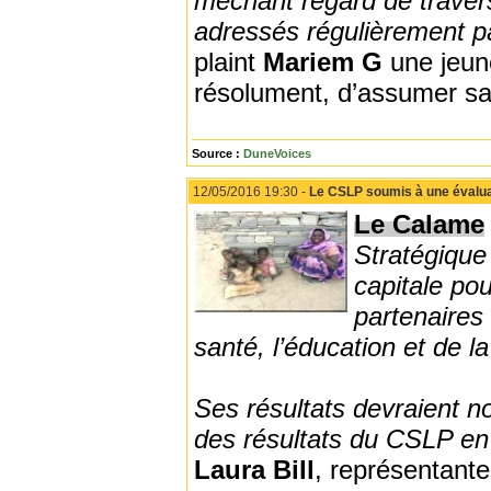
méchant regard de travers
adressés régulièrement pa
plaint
Mariem
G
une jeun
résolument, d’assumer sa 
Source :
DuneVoices
12/05/2016 19:30 -
Le CSLP soumis à une évaluat
Le Calame
Stratégique
capitale po
partenaires
santé, l’éducation et de l
Ses résultats devraient no
des résultats du CSLP en 
Laura Bill
, représentante