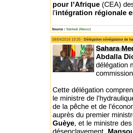
pour l’Afrique
(CEA) de
l’
intégration régionale 
Source :
Yabiladi (Maroc)
08/04/2016 10:35 -
Délégation sénégalaise de ha
Sahara Me
Abdalla Di
délégation m
commission 
Cette délégation comprend
le ministre de l’hydrauliq
de la pêche et de l’écon
auprès du premier ministr
Guèye
, et le ministre des
désenclavement,
Mansou