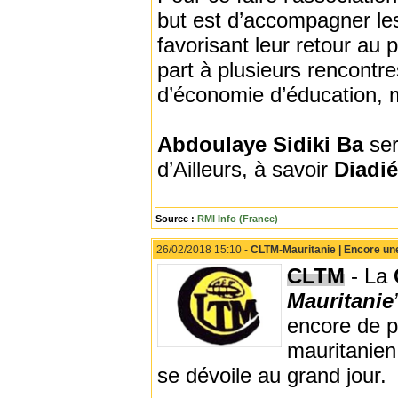
but est d’accompagner les 
favorisant leur retour au
part à plusieurs rencontre
d’économie d’éducation, m
Abdoulaye Sidiki Ba
se
d’Ailleurs, à savoir
Diadi
Source :
RMI Info (France)
26/02/2018 15:10 -
CLTM-Mauritanie | Encore une
CLTM
- La
Mauritanie
encore de p
mauritanien 
se dévoile au grand jour.