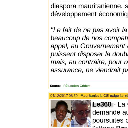
diaspora mauritanienne, 
développement économiqu
"Le fait de ne pas avoir l
beaucoup de nos compatrio
appel, au Gouvernement e
puissent disposer la doubl
mais, au contraire, pour r
assurance, ne viendrait p
Source :
Rédaction Cridem
04/12/2017 08:30 -
Mauritanie: la CSI exige l'ar
Le360
- La
demande aux
poursuites 