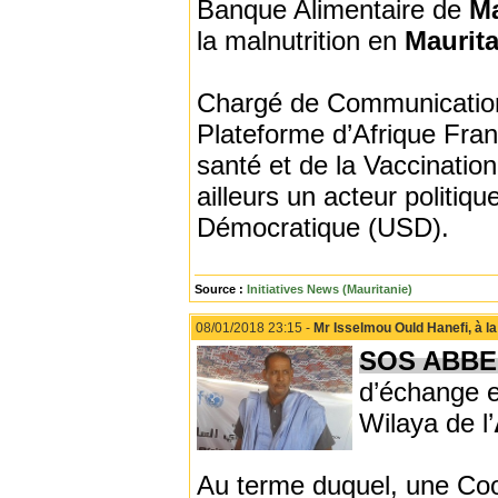
Banque Alimentaire de
Ma
la malnutrition en
Maurit
Chargé de Communicati
Plateforme d’Afrique Fr
santé et de la Vaccinatio
ailleurs un acteur politiqu
Démocratique (USD).
Source :
Initiatives News (Mauritanie)
08/01/2018 23:15 -
Mr Isselmou Ould Hanefi, à la
SOS ABB
d’échange e
Wilaya de l’
Au terme duquel, une Coord