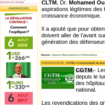
CLTM
, Dr.
Mohamed Oul
attendant les résultats
Nomination de l’Honorable Diye
aspirations légitimes des t
ANNONCEURS
Ba au poste de...
Mauritanie : les résultats du
croissance économique.
baccalauréat 2026...
Mauritanie : Les 10 premiers au
BEPC 2026
Il a ajouté que pour obten
Un syndicat de l’enseignement
rejette la...
doivent aller de l’avant s
génération des défenseurs
Source :
Agence Mauritanienne d'Information
26/04/2018 09:30 -
CGTM ● Communiqué de presse
CGTM
- Le
depuis le l
des hôpitaux
national.
Les revendications des gré