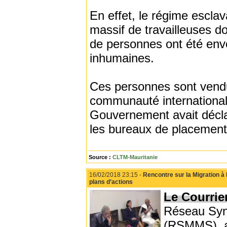
En effet, le régime esclav
massif de travailleuses 
de personnes ont été env
inhumaines.
Ces personnes sont vendu
communauté international
Gouvernement avait déclar
les bureaux de placement
Source :
CLTM-Mauritanie
16/02/2018 23:15 -
Rencontre sur la Migration à
plans d’actions
Le Courrie
Réseau Syn
(RSMMS), av