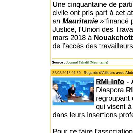
Une cinquantaine de partic
civile ont pris part à cet
en
Mauritanie
»
financé 
Justice, l’Union des Trava
mars 2018 à
Nouakchott
de l’accès des travailleurs
Source :
Journal Tahalil (Mauritanie)
22/03/2018 01:30 -
Regards d’Ailleurs avec Abd
RMI Info
-
Diaspora
R
regroupant 
qui visent 
dans leurs insertions prof
Pour ce faire l’associatio