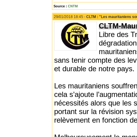
Source :
CNTM
29/01/2018 18:45 -
CLTM : "Les mauritaniens souf
CLTM-Maur
Libre des T
dégradation
mauritaniens
sans tenir compte des le
et durable de notre pays.
Les mauritaniens souffrent
cela s’ajoute l’augmentat
nécessités alors que les 
portant sur la révision s
relèvement en fonction de