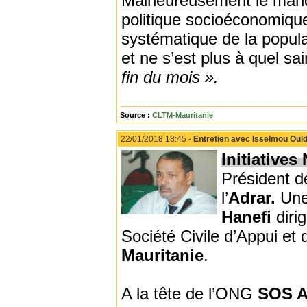
Malheureusement le manq
politique socioéconomique
systématique de la populat
et ne s’est plus à quel sa
fin du mois ».
Source :
CLTM-Mauritanie
22/01/2018 18:45 -
Entretien avec Isselmou Ould 
Initiatives
Président de
l’
Adrar.
Une
Hanefi
diri
Société Civile d’Appui et
Mauritanie
.
A la tête de l’ONG
SOS A