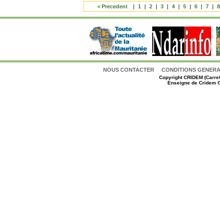
< Precedent
|
1
|
2
|
3
|
4
|
5
|
6
|
7
|
NOUS CONTACTER
CONDITIONS GENERAL
Copyright
CRIDEM (Carref
Enseigne de Cridem C