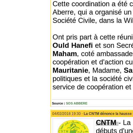
Cette coordination a été c
Aberre, qui a organisé un 
Société Civile, dans la Wil
Ont pris part à cette ré
Ould Hanefi
et son Secré
Maham
, coté ambassade
coopération et d’action cul
Mauritanie
, Madame,
Sa
politiques et la société civ
service de coopération et d
Source :
SOS ABBERE
04/02/2018 19:30 -
La CNTM dénonce la hausse des
CNTM
- La
débuts d’un