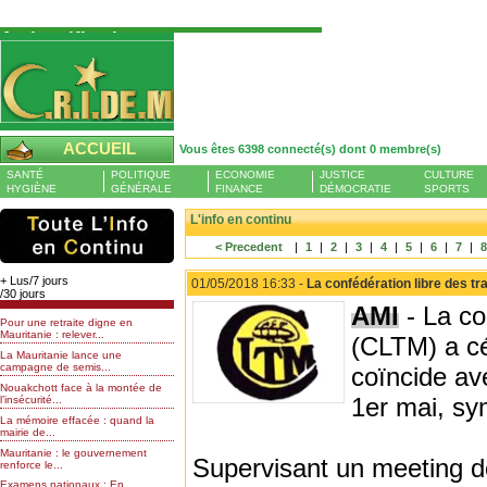
Authentification
Pour S'authentifier veuillez fournir votre
Pseudo et Mot de passer et cliquez sur : Se
connecter
Pseudo
ACCUEIL
Vous êtes 6398 connecté(s) dont 0 membre(s)
Liste des membres en ligne (0)
SANTÉ
POLITIQUE
ECONOMIE
JUSTICE
CULTURE
Mot de passe
HYGIÈNE
GÉNÉRALE
FINANCE
DÉMOCRATIE
SPORTS
L'info en continu
< Precedent
|
1
|
2
|
3
|
4
|
5
|
6
|
7
|
Mot de passe oublié
+ Lus/7 jours
01/05/2018 16:33 -
La confédération libre des tra
/30 jours
AMI
- La co
Pour une retraite digne en
Mauritanie : relever...
(CLTM) a cél
La Mauritanie lance une
campagne de semis...
coïncide av
Nouakchott face à la montée de
1er mai, sy
l’insécurité...
La mémoire effacée : quand la
mairie de...
Mauritanie : le gouvernement
Supervisant un meeting de
renforce le...
Examens nationaux : En