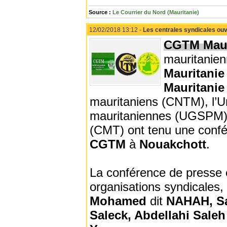
Source :
Le Courrier du Nord (Mauritanie)
12/02/2018 13:12 -
Les centrales syndicales ouv
CGTM Maur
mauritanien
Mauritani
Mauritani
mauritaniens (CNTM), l’U
mauritaniennes (UGSPM), 
(CMT) ont tenu une confér
CGTM
à
Nouakchott
.
La conférence de presse é
organisations syndicales,
Mohamed
dit
NAHAH, S
Saleck, Abdellahi Sa