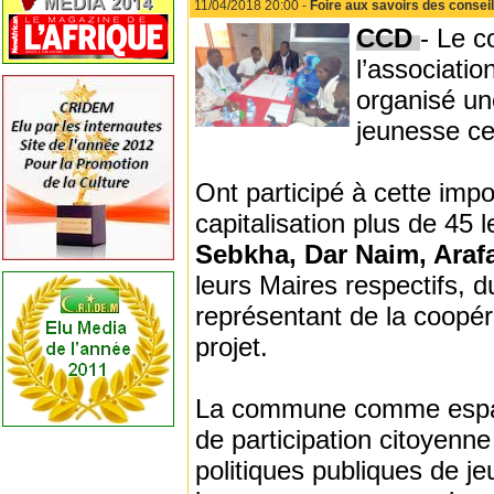
11/04/2018 20:00 -
Foire aux savoirs des conse
CCD
- Le c
l’associatio
organisé un
jeunesse ce
Ont participé à cette imp
capitalisation plus de 4
Sebkha, Dar Naim, Arafa
leurs Maires respectifs, d
représentant de la coopéra
projet.
La commune comme espace
de participation citoyen
politiques publiques de je