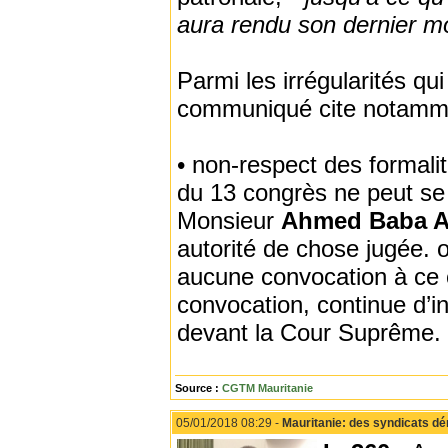
aura rendu son dernier mot
Parmi les irrégularités qu
communiqué cite notamm
• non-respect des formali
du 13 congrès ne peut se f
Monsieur
Ahmed Baba Az
autorité de chose jugée. 
aucune convocation à ce co
convocation, continue d’in
devant la Cour Suprême.
Source :
CGTM Mauritanie
05/01/2018 08:29 -
Mauritanie: des syndicats dén