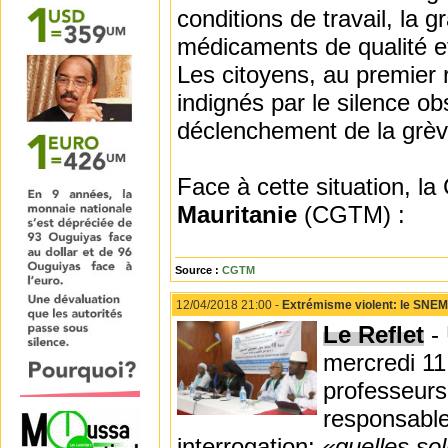
conditions de travail, la g
médicaments de qualité et
Les citoyens, au premier r
indignés par le silence ob
déclenchement de la grèv
Face à cette situation, la
Mauritanie
(CGTM) :
Source :
CGTM
12/04/2018 21:00 -
Extrémisme violent: le SNEM
Le Reflet
- 
mercredi 11
professeurs 
responsable
interrogation:
«quelles sol