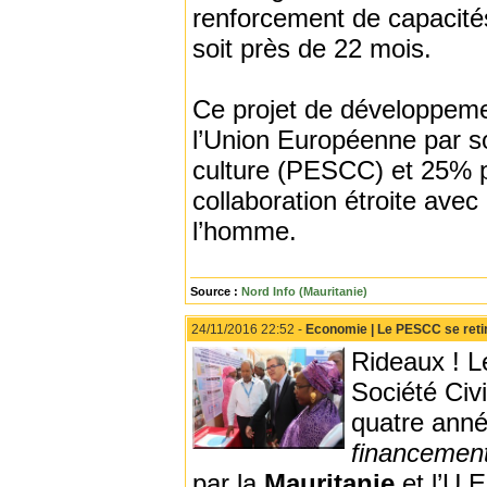
renforcement de capacité
soit près de 22 mois.
Ce projet de développeme
l’Union Européenne par so
culture (PESCC) et 25% pa
collaboration étroite avec
l’homme.
Source :
Nord Info (Mauritanie)
24/11/2016 22:52 -
Economie | Le PESCC se reti
Rideaux ! L
Société Civ
quatre ann
financemen
par la
Mauritanie
et l’U.