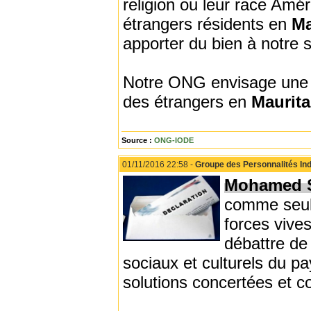
religion ou leur race Amé
étrangers résidents en
Ma
apporter du bien à notre s
Notre ONG envisage une c
des étrangers en
Maurita
Source :
ONG-IODE
01/11/2016 22:58 -
Groupe des Personnalités Indé
Mohamed 
comme seul 
forces vive
débattre de
sociaux et culturels du pa
solutions concertées et c