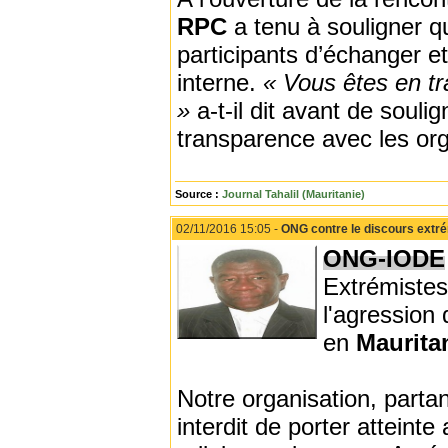
RPC
a tenu à souligner q
participants d’échanger et
interne.
« Vous êtes en tra
»
a-t-il dit avant de souli
transparence avec les or
Source :
Journal Tahalil (Mauritanie)
02/11/2016 15:05 -
ONG contre le discours extrém
ONG-IODE
Extrémistes
l'agression 
en
Maurita
Notre organisation, partant
interdit de porter atteint