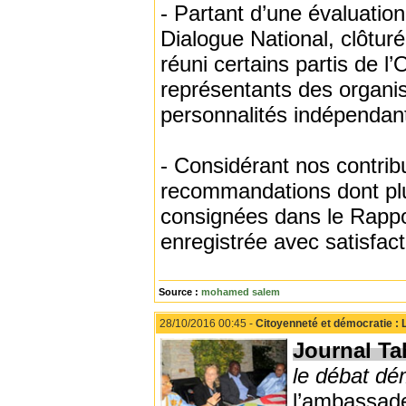
- Partant d’une évaluation
Dialogue National, clôtu
réuni certains partis de l’
représentants des organis
personnalités indépendan
- Considérant nos contribu
recommandations dont plus
consignées dans le Rappo
enregistrée avec satisfact
Source :
mohamed salem
28/10/2016 00:45 -
Citoyenneté et démocratie : L
Journal Tah
le débat dé
l’ambassad