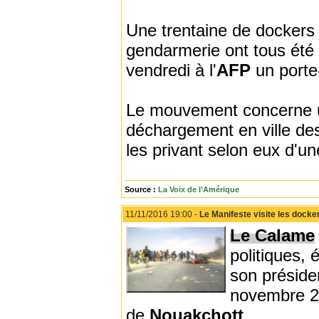
Une trentaine de dockers 
gendarmerie ont tous été l
vendredi à l'
AFP
un porte
Le mouvement concerne un
déchargement en ville de
les privant selon eux d'u
Source :
La Voix de l’Amérique
11/11/2016 19:00 -
Le Manifeste visite les docke
Le Calame
politiques,
son présid
novembre 20
de
Nouakchott
.