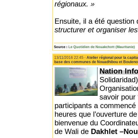
régionaux. »
Ensuite, il a été questio
structurer et organiser les
Source :
Le Quotidien de Nouakchott (Mauritanie)
13/11/2016 22:45 -
Atelier régional pour la capit
base des communes de Nouadhibou et Bouleno
Nation Inf
Solidarida
Organisatio
savoir pour
participants a commencé 
heures que l’ouverture de
bienvenue du Coordinate
de Wali de
Dakhlet –Nou