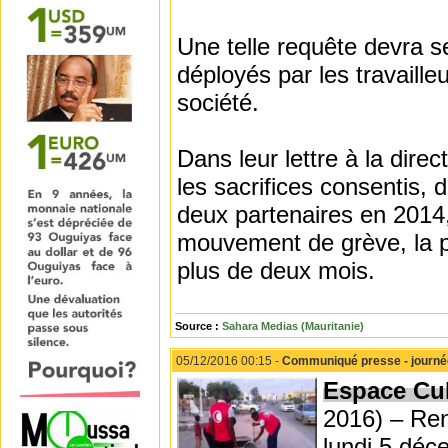
Une telle requête devra se
déployés par les travaille
société.
Dans leur lettre à la direc
les sacrifices consentis, 
deux partenaires en 2014, 
mouvement de grève, la pl
plus de deux mois.
Source :
Sahara Medias (Mauritanie)
05/12/2016 00:15 -
Communiqué presse - journée
Espace Cu
2016) – Re
lundi 5 déc