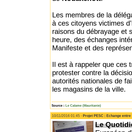
Les membres de la délégat
à ces citoyens victimes d’
raisons du débrayage et su
heure, des échanges intér
Manifeste et des représe
Il est à rappeler que ces 
protester contre la décis
autorités nationales de f
les magasins de la ville.
Source :
Le Calame (Mauritanie)
10/11/2016 01:45 -
Projet PESC : Echange entre l
Le Quotidi