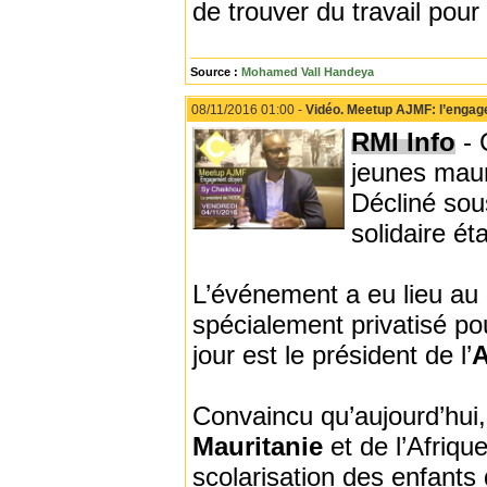
de trouver du travail pour
Source :
Mohamed Vall Handeya
08/11/2016 01:00 -
Vidéo. Meetup AJMF: l’engag
RMI Info
- 
jeunes mau
Décliné sous
solidaire éta
L’événement a eu lieu au
spécialement privatisé p
jour est le président de l’
Convaincu qu’aujourd’hui, 
Mauritanie
et de l’Afriqu
scolarisation des enfants