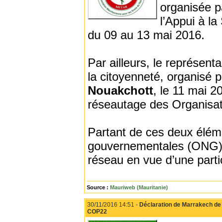
organisée p
l’Appui à la
du 09 au 13 mai 2016.
Par ailleurs, le représen
la citoyenneté, organisé 
Nouakchott
, le 11 mai 2
réseautage des Organisati
Partant de ces deux éléme
gouvernementales (ONG) o
réseau en vue d’une parti
Source :
Mauriweb (Mauritanie)
30/11/2016 14:51 -
Déclaration de Marrakech de l
COP22