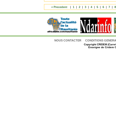
< Precedent
|
1
|
2
|
3
|
4
|
5
|
6
|
7
|
NOUS CONTACTER
CONDITIONS GENERAL
Copyright
CRIDEM (Carref
Enseigne de Cridem C