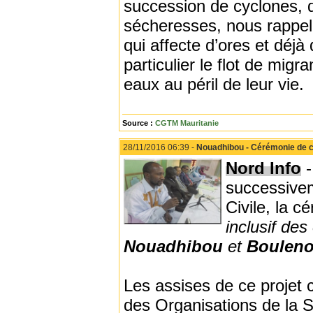
succession de cyclones, d
sécheresses, nous rappell
qui affecte d’ores et déjà
particulier le flot de migr
eaux au péril de leur vie.
Source :
CGTM Mauritanie
28/11/2016 06:39 -
Nouadhibou - Cérémonie de c
Nord Info
-
successiveme
Civile, la c
inclusif de
Nouadhibou
et
Bouleno
Les assises de ce projet 
des Organisations de la S