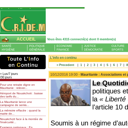
Authentification
Pour S'authentifier veuillez fournir votre
Pseudo et Mot de passer et cliquez sur : Se
connecter
Pseudo
ACCUEIL
Vous êtes 4315 connecté(s) dont 0 membre(s)
Liste des membres en ligne (0)
SANTÉ
POLITIQUE
ECONOMIE
JUSTICE
CULTURE
Mot de passe
HYGIÈNE
GÉNÉRALE
FINANCE
DÉMOCRATIE
SPORTS
L'info en continu
< Precedent
|
1
|
2
|
3
|
4
|
5
|
6
|
7
|
Mot de passe oublié
+ Lus/7 jours
10/12/2016 19:00 -
Mauritanie : Associations et 
/30 jours
Le Quotid
Pour une retraite digne en
Mauritanie : relever...
politiques e
Aéroport de Nouakchott : baisse
des tarifs du...
la
« Liberté
La Mauritanie lance une
l’article 10 
campagne de semis...
La mémoire effacée : quand la
mairie de...
Nouakchott face à la montée de
Soumis à un régime d’auto
l’insécurité...
Examens nationaux : En