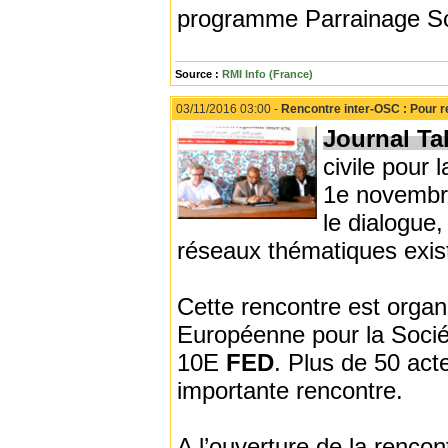
programme Parrainage Scol
Source :
RMI Info (France)
03/11/2016 03:00 -
Rencontre inter-OSC : Pour re
Journal Tah
civile pour
1e novembre
le dialogue,
réseaux thématiques exis
Cette rencontre est orga
Européenne pour la Sociét
10E
FED
. Plus de 50 acte
importante rencontre.
A l’ouverture de la renco