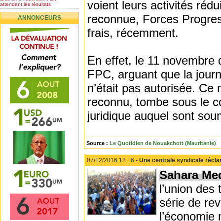
voient leurs activités rédu
attendant les résultats
Nomination de l’Honorable Diye
reconnue, Forces Progres
ANNONCEURS
Ba au poste de...
Mauritanie : les résultats du
frais, récemment.
baccalauréat 2026...
Mauritanie : Les 10 premiers au
BEPC 2026
En effet, le 11 novembre de
Un syndicat de l’enseignement
rejette la...
FPC, arguant que la journé
n’était pas autorisée. Ce 
reconnu, tombe sous le co
juridique auquel sont soum
Source :
Le Quotidien de Nouakchott (Mauritanie)
07/12/2016 18:16 -
Une centrale syndicale récl
Sahara Me
l’union des 
série de rev
l’économie 