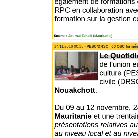
également de formations 
RPC en collaboration ave
formation sur la gestion c
Source :
Journal Tahalil (Mauritanie)
14/11/2016 00:15 -
PESC/DRSC : 60 OSC formée
Le Quotid
de l’union e
culture (PES
civile (DRS
Nouakchott
.
Du 09 au 12 novembre, 24
Mauritanie
et une trenta
présentations relatives a
au niveau local et au niv