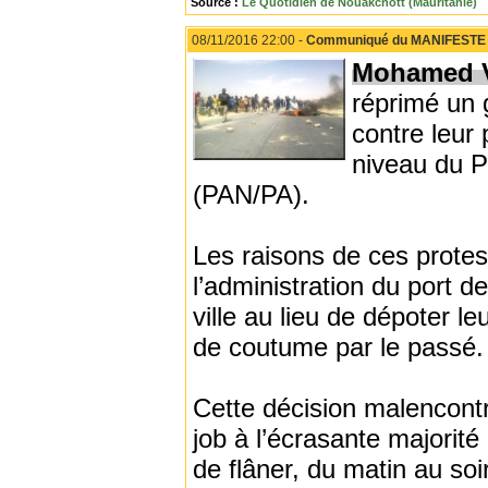
Source :
Le Quotidien de Nouakchott (Mauritanie)
08/11/2016 22:00 -
Communiqué du MANIFESTE de
Mohamed V
réprimé un 
contre leur
niveau du 
(PAN/PA).
Les raisons de ces protes
l’administration du port d
ville au lieu de dépoter 
de coutume par le passé.
Cette décision malencont
job à l’écrasante majorité
de flâner, du matin au soi