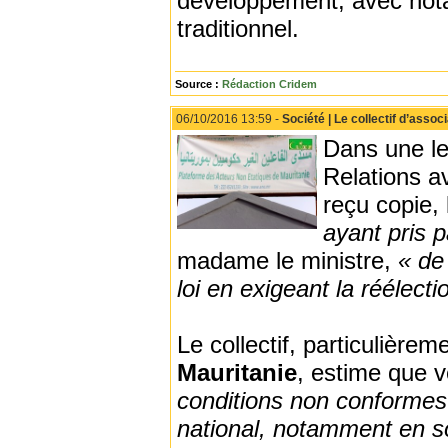
développement, avec nota
traditionnel.
Source :
Rédaction Cridem
06/10/2016 13:59 -
Société | Le collectif d’asso
Dans une le
Relations a
reçu copie, 
ayant pris p
madame le ministre,
« de 
loi en exigeant la réélect
Le collectif, particulière
Mauritanie
, estime que ve
conditions non conformes a
national, notamment en so