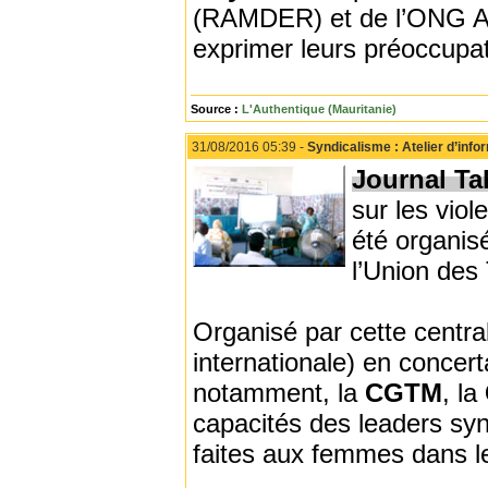
(RAMDER) et de l’ONG ASP
exprimer leurs préoccupat
Source :
L'Authentique (Mauritanie)
31/08/2016 05:39 -
Syndicalisme : Atelier d’infor
Journal Tah
sur les viol
été organis
l’Union des
Organisé par cette centra
internationale) en concert
notamment, la
CGTM
, la
capacités des leaders syn
faites aux femmes dans le 