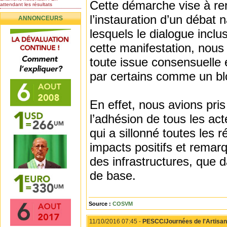
Cette démarche vise à ren
attendant les résultats
Nomination de l’Honorable Diye
l’instauration d’un débat 
ANNONCEURS
Ba au poste de...
Mauritanie : les résultats du
lesquels le dialogue inclu
baccalauréat 2026...
cette manifestation, nous
Mauritanie : Les 10 premiers au
BEPC 2026
toute issue consensuelle 
Un syndicat de l’enseignement
rejette la...
par certains comme un blo
En effet, nous avions pris
l’adhésion de tous les ac
qui a sillonné toutes les 
impacts positifs et remar
des infrastructures, que 
de base.
Source :
COSVM
11/10/2016 07:45 -
PESCC/Journées de l'Artisan