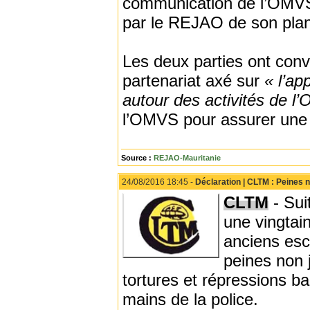
communication de l’OMVS e
par le REJAO de son plan
Les deux parties ont conv
partenariat axé sur
« l’ap
autour des activités de l
l’OMVS pour assurer une m
Source :
REJAO-Mauritanie
24/08/2016 18:45 -
Déclaration | CLTM : Peines n
CLTM
- Sui
une vingtai
anciens esc
peines non 
tortures et répressions b
mains de la police.