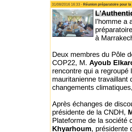
31/08/2016 16:33 -
Réunion préparatoire pour la 
L'Authenti
l’homme a a
préparatoir
à Marrakec
Deux membres du Pôle de l
COP22, M.
Ayoub Elka
rencontre qui a regroupé l
mauritanienne travaillant
changements climatiques, 
Après échanges de discou
présidente de la CNDH,
M
Plateforme de la société c
Khyarhoum
, présidente