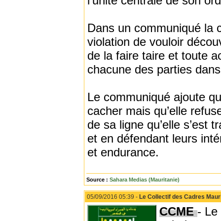
l’unité centrale de son ord
Dans un communiqué la ce
violation de vouloir décou
de la faire taire et toute 
chacune des parties dans
Le communiqué ajoute que l
cacher mais qu’elle refuse
de sa ligne qu’elle s’est 
et en défendant leurs int
et endurance.
Source :
Sahara Medias (Mauritanie)
05/09/2016 05:39 -
Le Collectif des Cadres Maur
CCME
- Le