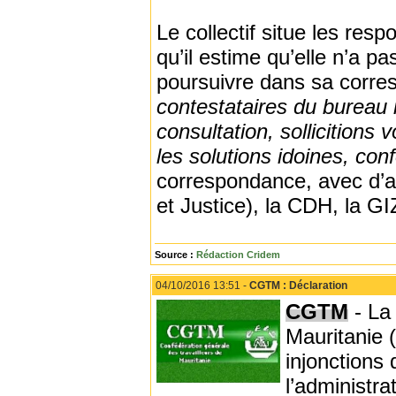
Le collectif situe les res
qu’il estime qu’elle n’a p
poursuivre dans sa corr
contestataires du bureau 
consultation, sollicitions
les solutions idoines, co
correspondance, avec d’au
et Justice), la CDH, la G
Source :
Rédaction Cridem
04/10/2016 13:51 -
CGTM : Déclaration
CGTM
- La
Mauritanie 
injonctions
l’administra