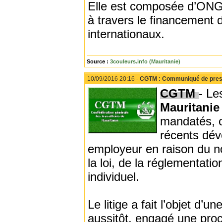
Elle est composée d’ONG
à travers le financement 
internationaux.
Source :
3couleurs.info (Mauritanie)
10/09/2016 20:16 -
CGTM : Communiqué de pre
CGTM
- Le
Mauritani
mandatés, on
récents déve
employeur en raison du no
la loi, de la réglementati
individuel.
Le litige a fait l’objet d’u
aussitôt, engagé une proc