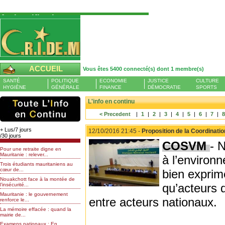
Authentification
Pour S'authentifier veuillez fournir votre
Pseudo et Mot de passer et cliquez sur : Se
connecter
Pseudo
ACCUEIL
Vous êtes 5400 connecté(s) dont 1 membre(s)
Liste des membres en ligne (1)
SANTÉ
POLITIQUE
ECONOMIE
JUSTICE
CULTURE
Mot de passe
HYGIÈNE
GÉNÉRALE
FINANCE
DÉMOCRATIE
SPORTS
BELPHEGOR
L'info en continu
< Precedent
|
1
|
2
|
3
|
4
|
5
|
6
|
7
|
Mot de passe oublié
+ Lus/7 jours
12/10/2016 21:45 -
Proposition de la Coordinatio
/30 jours
COSVM
- 
Pour une retraite digne en
Mauritanie : relever...
à l’environn
Trois étudiants mauritaniens au
cœur de...
bien exprime
Nouakchott face à la montée de
qu’acteurs d
l’insécurité...
Mauritanie : le gouvernement
entre acteurs nationaux.
renforce le...
La mémoire effacée : quand la
mairie de...
Examens nationaux : En