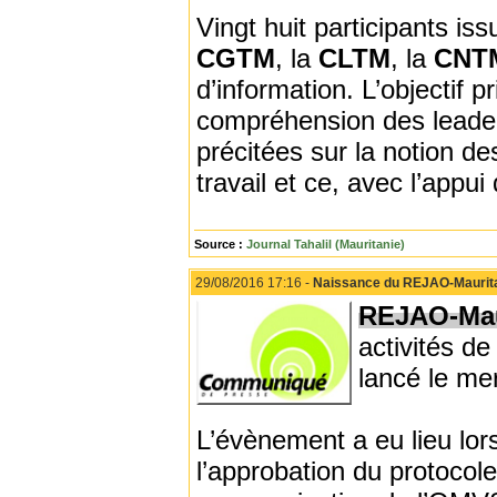
Vingt huit participants i
CGTM
, la
CLTM
, la
CNT
d’information. L’objectif p
compréhension des leade
précitées sur la notion d
travail et ce, avec l’appui
Source :
Journal Tahalil (Mauritanie)
29/08/2016 17:16 -
Naissance du REJAO-Maurit
REJAO-Mau
activités d
lancé le me
L’évènement a eu lieu lors
l’approbation du protocole