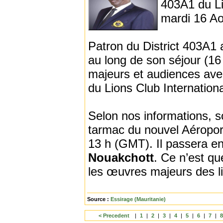
403A1 du Li
mardi 16 Ao
Patron du District 403A1 
au long de son séjour (16
majeurs et audiences ave
du Lions Club Internation
Selon nos informations, 
tarmac du nouvel Aéropor
13 h (GMT). Il passera en
Nouakchott
. Ce n’est qu
les œuvres majeurs des l
Source :
Essirage (Mauritanie)
< Precedent
|
1
|
2
|
3
|
4
|
5
|
6
|
7
|