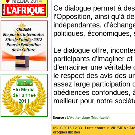
Ce dialogue permet à des p
l’Opposition, ainsi qu’à d
indépendantes, d’échanger
politiques, économiques, 
Le dialogue offre, incont
participants d’imaginer e
d’enraciner une véritable
le respect des avis des un
assez large participation
obédiences confondues, à l
meilleur pour notre sociét
Source :
L'Authentique (Mauritanie)
09/10/2016 12:33 -
Lutte contre le VIH/SIDA : At
drogues illicites