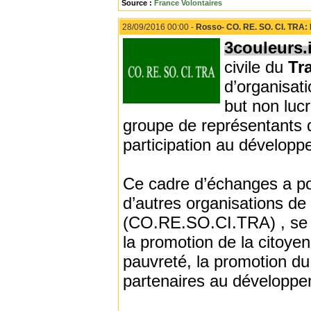
Source :
France Volontaires
28/09/2016 00:00 -
Rosso- CO. RE. SO. CI. TRA: L
3couleurs.
civile du
Tr
d’organisat
but non lucr
groupe de représentants d’
participation au développ
Ce cadre d’échanges a pou
d’autres organisations de
(CO.RE.SO.CI.TRA) , se f
la promotion de la citoyen
pauvreté, la promotion du
partenaires au développ