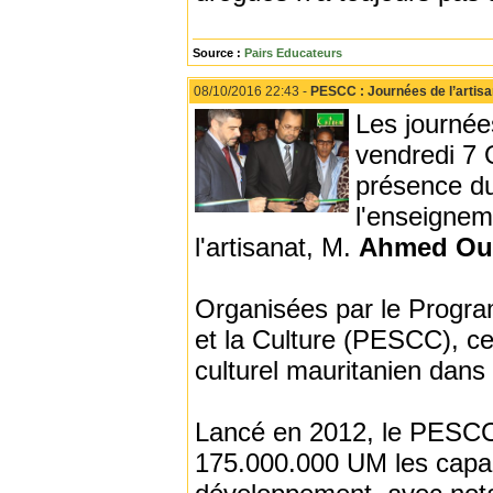
Source :
Pairs Educateurs
08/10/2016 22:43 -
PESCC : Journées de l’artisa
Les journées
vendredi 7 
présence du
l'enseigneme
l'artisanat, M.
Ahmed Oul
Organisées par le Progra
et la Culture (PESCC), ces
culturel mauritanien dans 
Lancé en 2012, le PESCC
175.000.000 UM les capaci