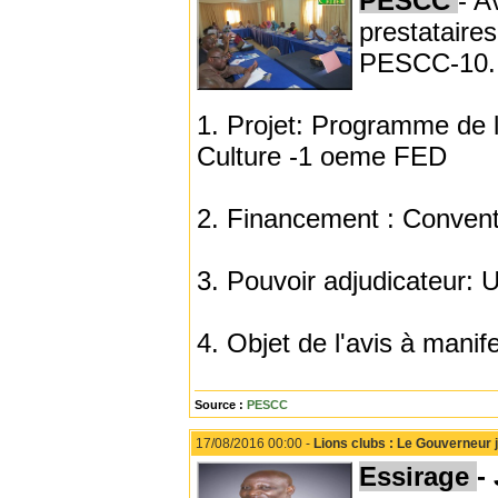
PESCC
- A
prestataire
PESCC-10.
1. Projet: Programme de l
Culture -1 oeme FED
2. Financement : Conven
3. Pouvoir adjudicateur
4. Objet de l'avis à manife
Source :
PESCC
17/08/2016 00:00 -
Lions clubs : Le Gouverneur 
Essirage
-