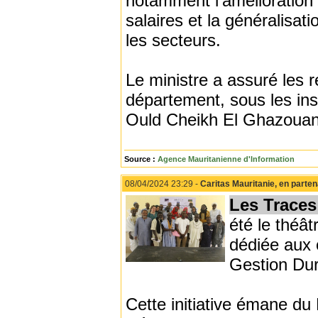
notamment l’amélioration 
salaires et la généralisat
les secteurs.
Le ministre a assuré les 
département, sous les in
Ould Cheikh El Ghazouani
Source :
Agence Mauritanienne d'Information
08/04/2024 23:29 -
Caritas Mauritanie, en parten
Les Traces 
été le théâ
dédiée aux c
Gestion Dur
Cette initiative émane du 