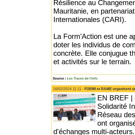
Résilience au Changeme
Mauritanie, en partenariat
Internationales (CARI).
La Form’Action est une app
doter les individus de co
concrète. Elle conjugue th
et activités sur le terrain.
Source :
Les Traces de l'info
16/02/2024 11:11 -
FORIM et RAME organisent un
EN BREF | 
Solidarité 
Réseau des
ont organis
d'échanges multi-acteurs.