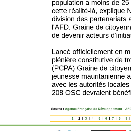
population a moins de 25
cette réalité-là, explique
division des partenariats 
l'AFD. Graine de citoyen
de devenir acteurs d'initi
Lancé officiellement en 
plénière constitutive de t
(PCPA) Graine de citoyenn
jeunesse mauritanienne au 
avec les autorités locale
208 OSC devraient bénéf
Source :
Agence Française de Développement - AF
|
1
|
2
|
3
|
4
|
5
|
6
|
7
|
8
|
9
|