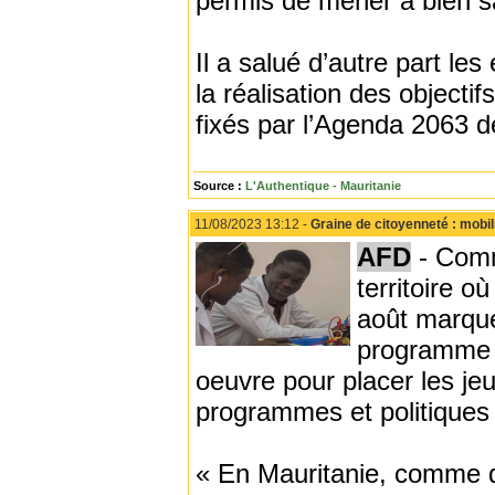
permis de mener à bien s
Il a salué d’autre part le
la réalisation des object
fixés par l’Agenda 2063 de
Source :
L'Authentique - Mauritanie
11/08/2023 13:12 -
Graine de citoyenneté : mobi
AFD
- Comm
territoire o
août marque
programme G
oeuvre pour placer les je
programmes et politiques 
« En Mauritanie, comme 