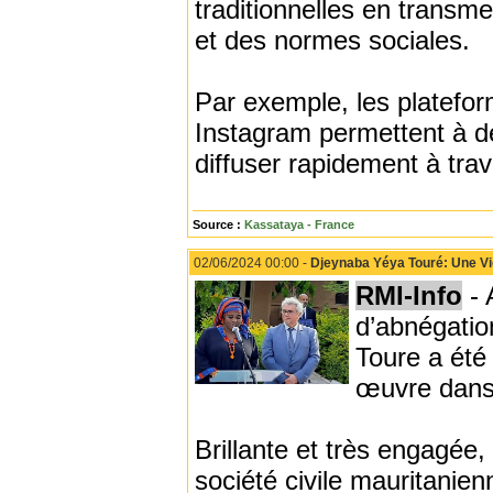
traditionnelles en trans
et des normes sociales.
Par exemple, les platef
Instagram permettent à d
diffuser rapidement à trave
Source :
Kassataya - France
02/06/2024 00:00 -
Djeynaba Yéya Touré: Une Vie
RMI-Info
- 
d’abnégatio
Toure a été
œuvre dans 
Brillante et très engagée,
société civile mauritanie