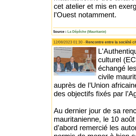
cet atelier et mis en exer
l’Ouest notamment.
Source :
La Dépêche (Mauritanie)
12/08/2023 01:30 -
Rencontre entre la société c
L'Authentiq
culturel (E
échangé les
civile mauri
auprès de l’Union africaine
des objectifs fixés par l’
Au dernier jour de sa renc
mauritanienne, le 10 aoû
d’abord remercié les autor