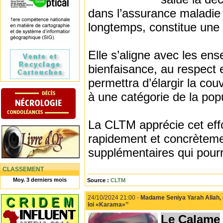
dans l’assurance maladie
longtemps, constitue une 
Elle s’aligne avec les ens
bienfaisance, au respect e
permettra d’élargir la cou
à une catégorie de la popu
La CLTM apprécie cet eff
rapidement et concrèteme
supplémentaires qui pourra
CLASSEMENT
Moy. 3 derniers mois
Source :
CLTM
24/10/2024 21:00 -
Madame Seniya Yarah Allah, ac
loi «Karama»’’
Le Calame