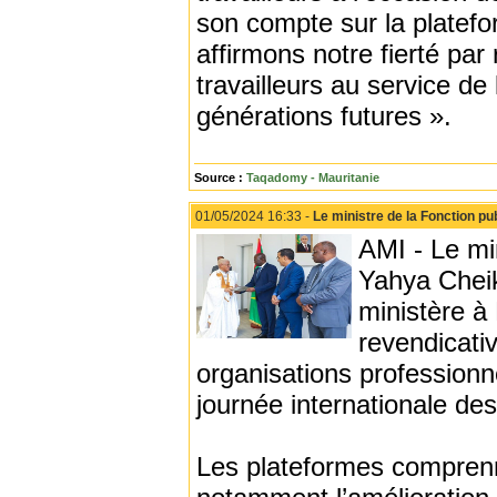
son compte sur la platefo
affirmons notre fierté pa
travailleurs au service de
générations futures ».
Source :
Taqadomy - Mauritanie
01/05/2024 16:33 -
Le ministre de la Fonction pu
AMI - Le min
Yahya Cheik
ministère à
revendicati
organisations professionn
journée internationale des
Les plateformes comprenn