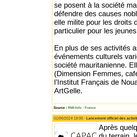
se posent à la société ma
défendre des causes nob
elle milite pour les droit
particulier pour les jeunes 
En plus de ses activités a
événements culturels variés
société mauritanienne. E
(Dimension Femmes, café 
l’Institut Français de No
ArtGelle.
Source :
RMI-Info - France
01/06/2024 18:00 -
Lancement officiel des activ
Après quelq
du terrain,