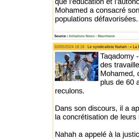
que l’éducation et l’auton
Mohamed a consacré son é
populations défavorisées.
Source :
Initiatives News - Mauritanie
02/05/2024 18:18 -
Le syndicaliste Nahah : « La
Taqadomy - 
des travail
Mohamed, di
plus de 60 
reculons.
Dans son discours, il a app
la concrétisation de leurs
Nahah a appelé à la justice