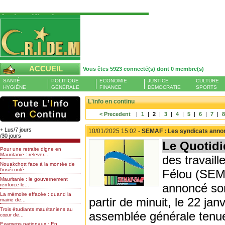
Authentification
Pour S'authentifier veuillez fournir votre
Pseudo et Mot de passer et cliquez sur : Se
connecter
Pseudo
ACCUEIL
Vous êtes 5923 connecté(s) dont 0 membre(s)
Liste des membres en ligne (0)
SANTÉ
POLITIQUE
ECONOMIE
JUSTICE
CULTURE
Mot de passe
HYGIÈNE
GÉNÉRALE
FINANCE
DÉMOCRATIE
SPORTS
L'info en continu
< Precedent
|
1
|
2
|
3
|
4
|
5
|
6
|
7
|
Mot de passe oublié
+ Lus/7 jours
10/01/2025 15:02 -
SEMAF : Les syndicats annonc
/30 jours
Le Quotidi
Pour une retraite digne en
Mauritanie : relever...
des travaill
Nouakchott face à la montée de
l’insécurité...
Félou (SEMA
Mauritanie : le gouvernement
annoncé son
renforce le...
La mémoire effacée : quand la
partir de minuit, le 22 jan
mairie de...
Trois étudiants mauritaniens au
assemblée générale tenue 
cœur de...
Examens nationaux : En