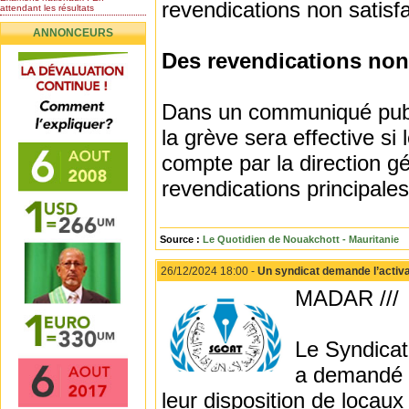
revendications non satisfa
attendant les résultats
Nomination de l’Honorable Diye
ANNONCEURS
Ba au poste de...
Mauritanie : les résultats du
Des revendications non
baccalauréat 2026...
Mauritanie : Les 10 premiers au
BEPC 2026
Dans un communiqué publi
Un syndicat de l’enseignement
rejette la...
la grève sera effective si
compte par la direction 
revendications principales
Source :
Le Quotidien de Nouakchott - Mauritanie
26/12/2024 18:00 -
Un syndicat demande l’activat
MADAR ///
Le Syndicat 
a demandé l’
leur disposition de locau