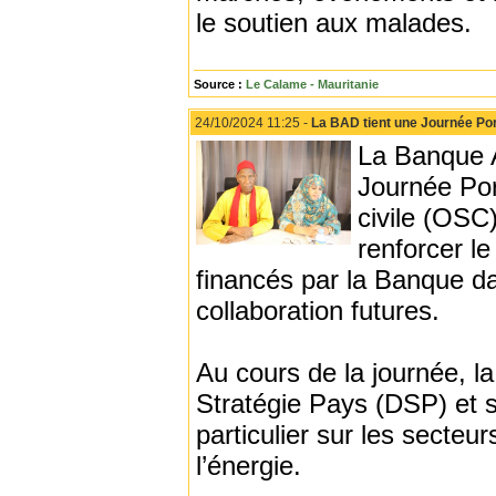
le soutien aux malades.
Source :
Le Calame - Mauritanie
24/10/2024 11:25 -
La BAD tient une Journée Po
La Banque 
Journée Por
civile (OSC
renforcer le
financés par la Banque da
collaboration futures.
Au cours de la journée, l
Stratégie Pays (DSP) et 
particulier sur les secteur
l’énergie.