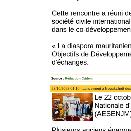
Cette rencontre a réuni de
société civile internation
dans le co-développement
« La diaspora mauritanie
Objectifs de Développemen
d’échanges.
Source :
Rédaction Cridem
28/10/2023 01:10 -
Lancement à Nouakchott des 
Le 22 octobr
Nationale d
(AESENJM) a
Plusieurs anciens énarqu