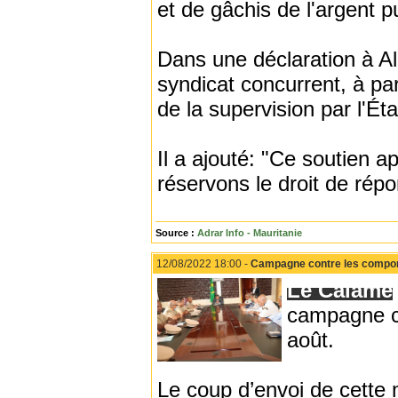
et de gâchis de l'argent pu
Dans une déclaration à Al
syndicat concurrent, à part
de la supervision par l'Ét
Il a ajouté: "Ce soutien a
réservons le droit de rép
Source :
Adrar Info - Mauritanie
12/08/2022 18:00 -
Campagne contre les compor
Le Calame
campagne co
août.
Le coup d’envoi de cette 