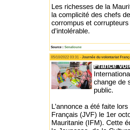
Les richesses de la Mauri
la complicité des chefs de
corrompus et corrupteurs »
d’intolérable.
Source :
Senalioune
05/10/2022 03:31 -
Journée du volontariat Franç
France Vol
Internation
change de s
public.
L’annonce a été faite lors
Français (JVF) le 1er octo
Mauritanie (IFM). Cette é