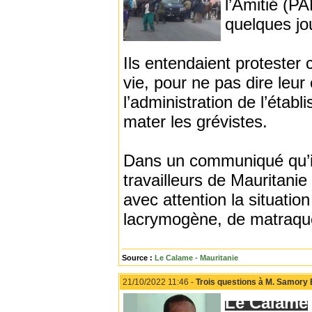
l’Amitié (P
quelques jo
Ils entendaient protester 
vie, pour ne pas dire leur
l’administration de l’établ
mater les grévistes.
Dans un communiqué qu’il 
travailleurs de Mauritani
avec attention la situati
lacrymogène, de matraques
Source :
Le Calame - Mauritanie
21/10/2022 11:46 -
Trois questions à M. Samory 
Le Calame