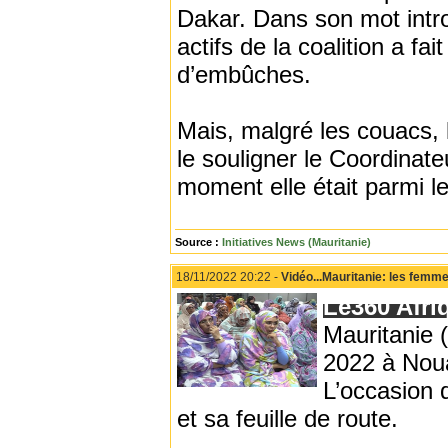
Dakar. Dans son mot intr
actifs de la coalition a fa
d’embûches.
Mais, malgré les couacs, 
le souligner le Coordinat
moment elle était parmi le
Source :
Initiatives News (Mauritanie)
18/11/2022 20:22 -
Vidéo...Mauritanie: les femme
Le360 Afri
Mauritanie 
2022 à Noua
L’occasion d
et sa feuille de route.