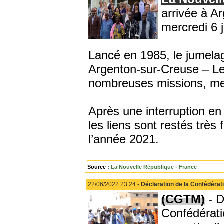
arrivée à Ar
mercredi 6 j
Lancé en 1985, le jumelag
Argenton-sur-Creuse – L
nombreuses missions, me
Après une interruption en
les liens sont restés très 
l’année 2021.
Source :
La Nouvelle République - France
22/06/2022 23:24 -
Déclaration de la Confédérat
(CGTM)
- D
Confédératio