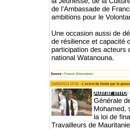
la Jeunesse, de la Cultur
de l’Ambassade de France
ambitions pour le Volontar
Une occasion aussi de déb
de résilience et capacité
participation des acteur
national Watanouna.
Source :
France Volontaires
14/08/2022 15:02 -
L'octroi de fonds par le gouv
Adrar Info
Générale de
Mohamed, su
la loi de fi
Travailleurs de Mauritani