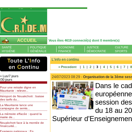
Authentification
Pour S'authentifier veuillez fournir votre
Pseudo et Mot de passer et cliquez sur : Se
connecter
Pseudo
ACCUEIL
Vous êtes 4619 connecté(s) dont 0 membre(s)
Liste des membres en ligne (0)
SANTÉ
POLITIQUE
ECONOMIE
JUSTICE
CULTURE
Mot de passe
HYGIÈNE
GÉNÉRALE
FINANCE
DÉMOCRATIE
SPORTS
L'info en continu
< Precedent
|
1
|
2
|
3
|
4
|
5
|
6
|
7
|
Mot de passe oublié
+ Lus/7 jours
24/07/2023 08:29 -
Organisation de la 3ème sess
/30 jours
Dans le cad
Pour une retraite digne en
Mauritanie : relever...
européenne,
Aéroport de Nouakchott : baisse
des tarifs du...
session des 
La Mauritanie lance une
du 18 au 20 
campagne de semis...
La mémoire effacée : quand la
Supérieur d’Enseignemen
mairie de...
Nouakchott face à la montée de
l’insécurité...
Examens nationaux : En