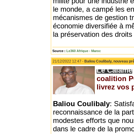
milite pour une industrie 
le monde, a campé les en
mécanismes de gestion tra
économie diversifiée à m
la préservation des droits
Source :
Le360 Afrique - Maroc
21/12/2022 12:47 -
Baliou Coulibaly, nouveau pr
Le Calame
coalition 
livrez vos
Baliou Coulibaly
: Satisf
reconnaissance de la part
modestes efforts que nou
dans le cadre de la prom