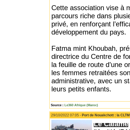
Cette association vise à 
parcours riche dans plusi
privé, en renforçant l’ef
développement du pays.
Fatma mint Khoubah, prés
directrice du Centre de f
la feuille de route d’une 
les femmes retraitées sont
administrative, avec un st
leurs petits enfants.
Source :
Le360 Afrique (Maroc)
29/10/2022 07:05 -
Port de Nouakchott : la CLTM 
Le Calame