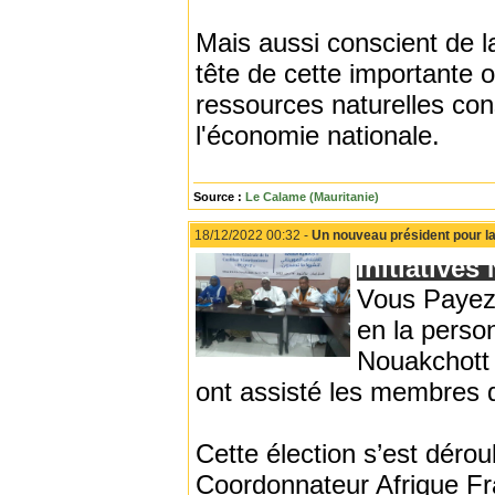
Mais aussi conscient de la
tête de cette importante o
ressources naturelles con
l'économie nationale.
Source :
Le Calame (Mauritanie)
18/12/2022 00:32 -
Un nouveau président pour l
Initiatives
Vous Payez 
en la perso
Nouakchott 
ont assisté les membres 
Cette élection s’est déro
Coordonnateur Afrique 