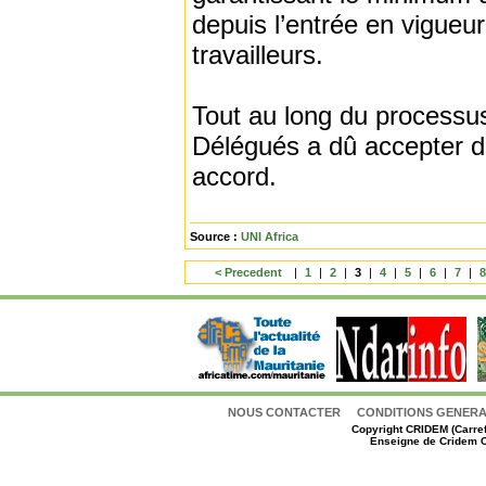
depuis l’entrée en vigueur 
travailleurs.
Tout au long du processus
Délégués a dû accepter de
accord.
Source :
UNI Africa
< Precedent
|
1
|
2
|
3
|
4
|
5
|
6
|
7
|
NOUS CONTACTER
CONDITIONS GENERAL
Copyright
CRIDEM (Carref
Enseigne de Cridem C