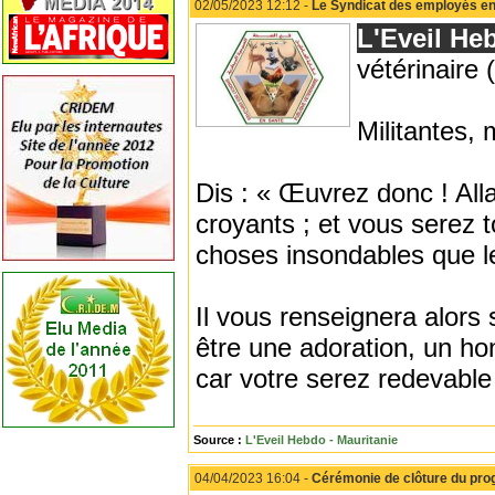
02/05/2023 12:12 -
Le Syndicat des employés en
L'Eveil He
vétérinair
Militantes, m
Dis : « Œuvrez donc ! All
croyants ; et vous serez 
choses insondables que l
Il vous renseignera alors s
être une adoration, un hon
car votre serez redevable
Source :
L'Eveil Hebdo - Mauritanie
04/04/2023 16:04 -
Cérémonie de clôture du prog