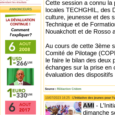
Cette session a connu la 
attendant les résultats
Nomination de l’Honorable Diye
locales TECHGHIL, des Di
ANNONCEURS
Ba au poste de...
Mauritanie : les résultats du
culture, jeunesse et des
baccalauréat 2026...
Technique et de Formation
Mauritanie : Les 10 premiers au
BEPC 2026
Nouakchott et de Rosso a
Un syndicat de l’enseignement
rejette la...
Au cours de cette 3ème s
Comité de Pilotage (COPI
le faire le bilan des deux
échanges sur la prise en
évaluation des dispositifs 
Source :
Rédaction Cridem
10/07/2023 16:25 -
L’Initiative des jeunes pour l
AMI
- L’Init
dimanche so