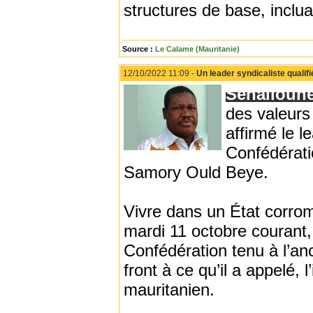
structures de base, inclu
Source :
Le Calame (Mauritanie)
12/10/2022 11:09 -
Un leader syndicaliste qualifié
Senalioun
des valeurs 
affirmé le l
Confédérati
Samory Ould Beye.
Vivre dans un État corromp
mardi 11 octobre courant,
Confédération tenu à l’an
front à ce qu’il a appelé, 
mauritanien.